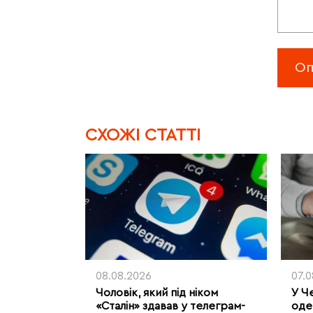
CХОЖІ СТАТТІ
08.08.2026
07.
Чоловік, який під ніком
У Ч
«Сталін» здавав у телеграм-
оде