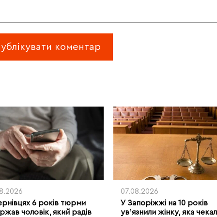
08.2026
07.08.2026
ернівцях 6 років тюрми
У Запоріжжі на 10 років
ржав чоловік, який радів
увʼязнили жінку, яка чека