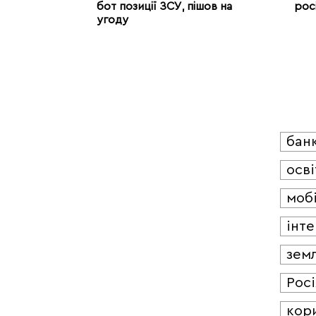
бот позиції ЗСУ, пішов на
рос
угоду
бан
осві
мобі
інт
зем
Росі
кор