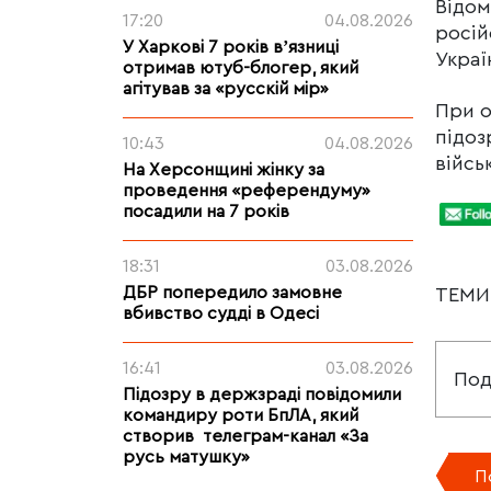
Відом
17:20
04.08.2026
росій
У Харкові 7 років вʼязниці
Украї
отримав ютуб-блогер, який
агітував за «русскій мір»
При о
підо
10:43
04.08.2026
війсь
На Херсонщині жінку за
проведення «референдуму»
посадили на 7 років
18:31
03.08.2026
ДБР попередило замовне
ТЕМ
вбивство судді в Одесі
16:41
03.08.2026
Под
Підозру в держзраді повідомили
командиру роти БпЛА, який
створив телеграм-канал «За
русь матушку»
П