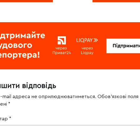
ишити відповідь
e-mail адреса не оприлюднюватиметься.
Обов’язкові поля
чені
*
тар
*