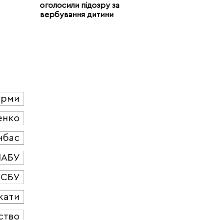
оголосили підозру за
вербування дитини
юрми
енко
нбас
НАБУ
СБУ
кати
ство