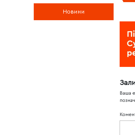
Новини
Зал
Ваша 
позна
Комен