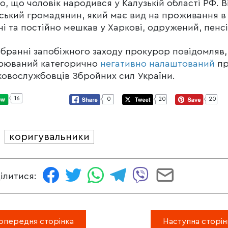
о, що чоловік народився у Калузькій області РФ. В
ський громадянин, який має вид на проживання в
ні та постійно мешкав у Харкові, одружений, пенс
бранні запобіжного заходу прокурор повідомляв
зрюваний категорично
негативно налаштований
пр
ковослужбовців Збройних сил України.
16
0
20
20
коригувальники
И
ілитися:
опередня сторінка
Наступна сторін