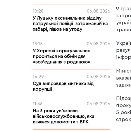
9 тра
10:28
06.08.2026
запро
У Луцьку ексначальник відділу
украї
патрульної поліції, затриманий на
травн
хабарі, пішов на угоду
Украї
15:15
05.08.2026
резул
У Херсоні коригувальник
проситься на обмін для
інфор
«возʼєднання з родиною»
Мініс
14:29
05.08.2026
вказа
Суд виправдав митника від
задія
корупції
Підоз
11:36
05.08.2026
проку
На 3 роки увʼязнили
5 рок
військовослужбовицю, яка
строк
взялася допомогти з ВЛК