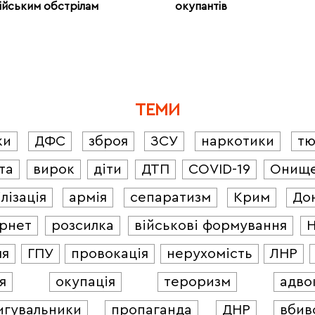
ійським обстрілам
окупантів
ТЕМИ
ки
ДФС
зброя
ЗСУ
наркотики
т
та
вирок
діти
ДТП
COVID-19
Онищ
лізація
армія
сепаратизм
Крим
До
ернет
розсилка
військові формування
ля
ГПУ
провокація
нерухомість
ЛНР
я
окупація
тероризм
адво
игувальники
пропаганда
ДНР
вбив