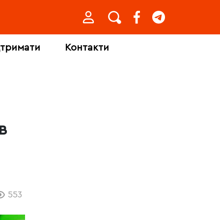
дтримати
Контакти
в
553