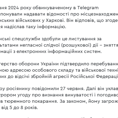
вня 2024 року обвинуваченому в Telegram
понували надавати відомості про місцезнаходже
нських військових у Харкові. Він відповів, що згоден
я надіслав таку інформацію.
нські спецслужби здобули це листування за
ьтатами негласної слідчої (розшукової) дії – знятт
мації з електронних інформаційних систем.
терство оборони України підтвердило перебуванн
ною адресою особового складу та військової техні
них до відсічі збройній агресії Російської Федераці
ру росіянину повідомили 27 червня. Далі він уклав
рором угоду про визнання винуватості і погодив
ів тюремного покарання. За законом, йому загро
 від 5 до 8 років.