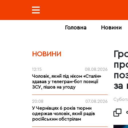
Головна
Новини
Гр
НОВИНИ
пр
12:15
08.08.2026
по
Чоловік, який під ніком «Сталін»
здавав у телеграм-бот позиції
за
ЗСУ, пішов на угоду
Субота
20:08
07.08.2026
У Чернівцях 6 років тюрми
одержав чоловік, який радів
російським обстрілам