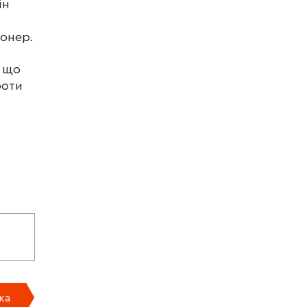
ін
іонер.
, що
оти
ка