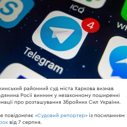
инський районний суд міста Харкова визнав
дянина Росії винним у незаконному поширенні
мації про розташування Збройних Сил України.
це повідомляє
«Судовий репортер»
із посиланням
рок
від 7 серпня.