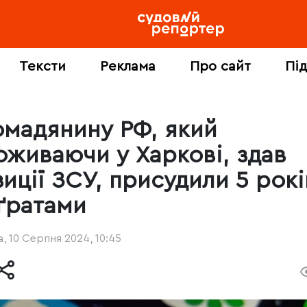
Тексти
Реклама
Про сайт
Пі
омадянину РФ, який
оживаючи у Харкові, здав
зиції ЗСУ, присудили 5 рокі
 ґратами
, 10 Серпня 2024, 10:45