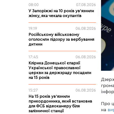
08:00
07.08.2026
У Запоріжжі на 10 років увʼязнили
жінку, яка чекала окупантів
19:19
06.08.2026
Російському військовому
оголосили підозру за вербування
дитини
17:45
06.08.2026
Клірика Донецької єпархії
Української православної
церкви за держзраду посадили
на 15 років
Дзерж
грома
15:27
06.08.2026
інфор
На 15 років увʼязнили
прикордонника, який встановив
Про 
для ФСБ відеокамеру біля
на
ви
залізничної станції