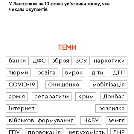
У Запоріжжі на 10 років увʼязнили жінку, яка
чекала окупантів
ТЕМИ
банки
ДФС
зброя
ЗСУ
наркотики
тюрми
освіта
вирок
діти
ДТП
COVID-19
Онищенко
мобілізація
армія
сепаратизм
Крим
Донбас
інтернет
розсилка
військові формування
НАБУ
земля
ГПУ
провокація
нерухомість
ЛНР