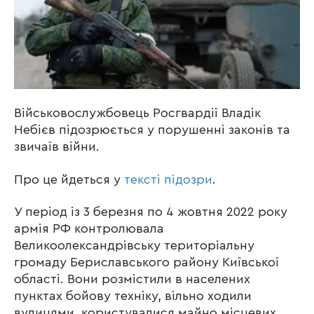
Військовослужбовець Росгвардії Владік
Небієв підозрюється у порушенні законів та
звичаїв війни.
Про це йдеться у
тексті підозри
.
У період із 3 березня по 4 жовтня 2022 року
армія РФ контролювала
Великоолександрівську територіальну
громаду Бериславського району Київської
області. Вони розмістили в населених
пунктах бойову техніку, вільно ходили
вулицями, користувалися майно місцевих