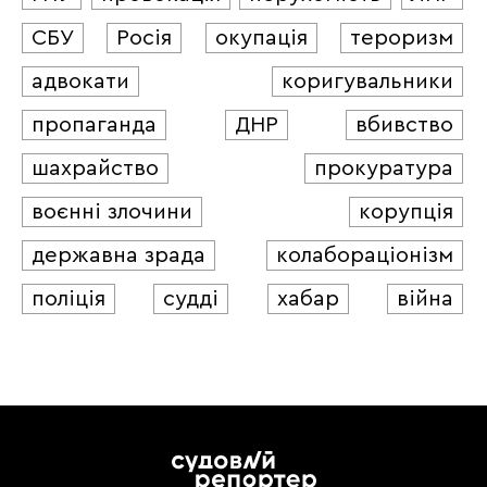
СБУ
Росія
окупація
тероризм
адвокати
коригувальники
пропаганда
ДНР
вбивство
шахрайство
прокуратура
воєнні злочини
корупція
державна зрада
колабораціонізм
поліція
судді
хабар
війна