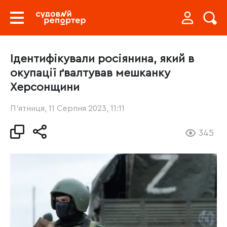
Ідентифікували росіянина, який в
окупації ґвалтував мешканку
Херсонщини
П’ятниця, 11 Серпня 2023, 11:11
345