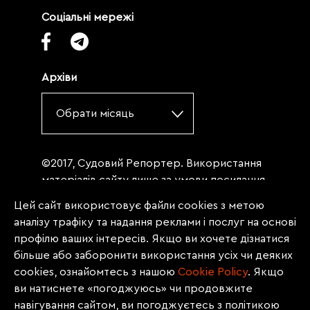
Соціальні мережі
Архіви
Обрати місяць
©2017, Судовий Репортер. Використання
матеріалів сайту лише за умови посилання
(для інтернет-видань - гіперпосилання) на
Цей сайт використовує файли cookies з метою
«Судовий репортер» не нижче третього
аналізу трафіку та надання реклами і послуг на основі
абзацу. Матеріали, щодо яких міститься
профілю ваших інтересів. Якщо ви хочете дізнатися
заборона на повну републікацію
більше або заборонити використання усіх чи деяких
(передрук, копіювання, відтворення або
cookies, ознайомтесь з нашою
Сookie Policy
. Якщо
інше використання), заборонено
ви натиснете «погоджуюсь» чи продовжите
передруковувати без згоди редакції.
навігування сайтом, ви погоджуєтесь з політикою