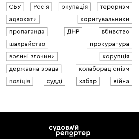
СБУ
Росія
окупація
тероризм
адвокати
коригувальники
пропаганда
ДНР
вбивство
шахрайство
прокуратура
воєнні злочини
корупція
державна зрада
колабораціонізм
поліція
судді
хабар
війна