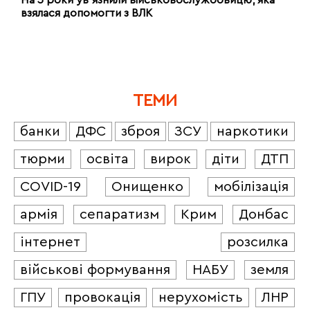
взялася допомогти з ВЛК
ТЕМИ
банки
ДФС
зброя
ЗСУ
наркотики
тюрми
освіта
вирок
діти
ДТП
COVID-19
Онищенко
мобілізація
армія
сепаратизм
Крим
Донбас
інтернет
розсилка
військові формування
НАБУ
земля
ГПУ
провокація
нерухомість
ЛНР