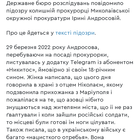
Державне бюро розслідувань повідомило
підозру колишній прокурорці Миколаївської
окружної прокуратури Ірині Андросовій.
Про це йдеться у
тексті підозри
.
29 березня 2022 року Андросова,
перебуваючи на посаді прокурорки,
листувалась у додатку Telegram із абонентом
«Никитос», ймовірно зі своїм 18-річним
сином. Жінка написала, що цього дня
говорила в храмі з отцем Ніколаєм, якому
подзвонила прихожанка з Маріуполя і
пожалілася на те, що азовці нібито
знущаються над жителями міста, що її не раз
ґвалтували і коли зайшли російські солдати,
то місцеві були готові їм ноги цілувати.
Також писала, що в українському війську є
багато «нацисткого отребья». Вона