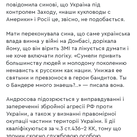
повідомила синові, що Україна під
контролем Заходу, «наши кукловоды с
Америки» і Росії це, звісно, не подобається.
Мати переконувала сина, що саме українська
влада винна у війні на Донбасі, дорікала
йому, що він вірить ЗМІ та лінується думати і
не хоче включати логіку. «Сумели привить
большинству людей и молодому поколению
ненависть к русским как нации. Унижая ее
святыни и превзонося в герои бандитов. Ты
о Бандере много знаешь?..» — писала вона.
Андросова підозрюється у виправдуванні і
запереченні збройної агресії РФ проти
України, а також у визнанні правомірної
окупації частини території України. Її дії
кваліфікуються за ч.3 ст.436-2 КК, тому що
злочин скоєно службовою особою.