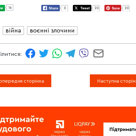
16
0
20
20
війна
воєнні злочини
И
ілитися:
опередня сторінка
Наступна сторін