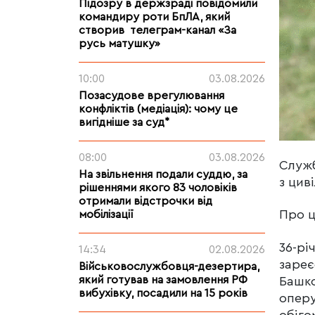
Підозру в держзраді повідомили
командиру роти БпЛА, який
створив телеграм-канал «За
русь матушку»
10:00
03.08.2026
Позасудове врегулювання
конфліктів (медіація): чому це
вигідніше за суд*
08:00
03.08.2026
Служб
На звільнення подали суддю, за
з цив
рішеннями якого 83 чоловіків
отримали відстрочки від
Про ц
мобілізації
36-рі
14:34
02.08.2026
зареє
Військовослужбовця-дезертира,
який готував на замовлення РФ
Башко
вибухівку, посадили на 15 років
оперу
обіго