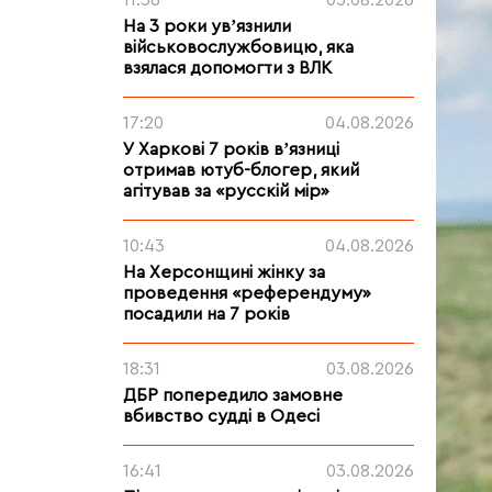
11:36
05.08.2026
На 3 роки увʼязнили
військовослужбовицю, яка
взялася допомогти з ВЛК
17:20
04.08.2026
У Харкові 7 років вʼязниці
отримав ютуб-блогер, який
агітував за «русскій мір»
10:43
04.08.2026
На Херсонщині жінку за
проведення «референдуму»
посадили на 7 років
18:31
03.08.2026
ДБР попередило замовне
вбивство судді в Одесі
16:41
03.08.2026