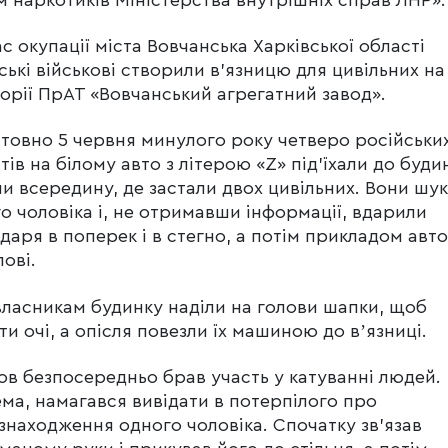
ас окупації міста Вовчанська Харківської області
ські військові створили в’язницю для цивільних на
орії ПрАТ «Вовчанський агрегатний завод».
товно 5 червня минулого року четверо російськи
тів на білому авто з літерою «Z» під’їхали до будин
и всередину, де застали двох цивільних. Вони шу
о чоловіка і, не отримавши інформації, вдарили
даря в поперек і в стегно, а потім прикладом авт
лові.
власникам будинку наділи на голови шапки, щоб
ти очі, а опісля повезли їх машиною до вʼязниці.
ов безпосередньо брав участь у катуванні людей.
ма, намагався вивідати в потерпілого про
знаходження одного чоловіка. Спочатку зв’язав