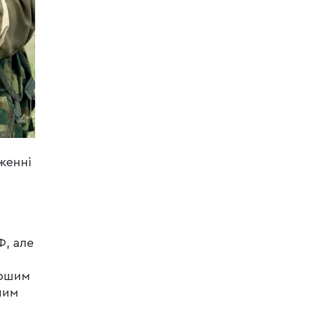
женні
Ф, але
аршим
ним
».