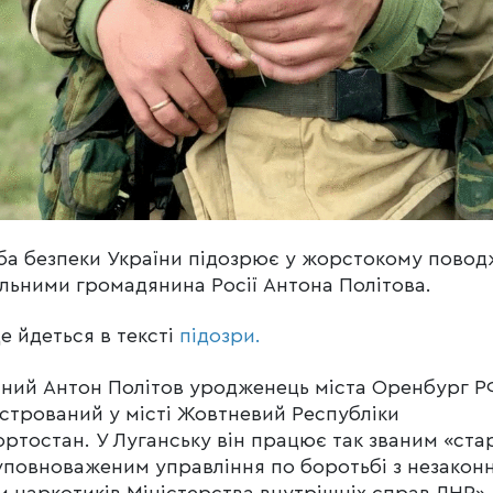
а безпеки України підозрює у жорстокому повод
ільними громадянина Росії Антона Політова.
е йдеться в тексті
підозри.
чний Антон Політов уродженець міста Оренбург Р
стрований у місті Жовтневий Республіки
ртостан. У Луганську він працює так званим «ст
повноваженим управління по боротьбі з незакон
м наркотиків Міністерства внутрішніх справ ЛНР