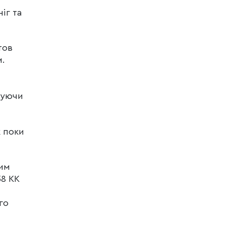
іг та
тов
м.
жуючи
ж поки
ним
38 КК
го