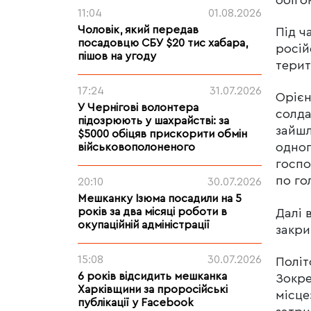
11:04
01.08.2026
Чоловік, який передав
Під ч
посадовцю СБУ $20 тис хабара,
росій
пішов на угоду
терит
17:24
31.07.2026
Орієн
У Чернігові волонтера
солда
підозрюють у шахрайстві: за
зайшл
$5000 обіцяв прискорити обмін
одног
військовополоненого
госпо
по го
20:10
30.07.2026
Мешканку Ізюма посадили на 5
років за два місяці роботи в
Далі 
окупаційній адміністрації
закри
15:08
30.07.2026
Політ
6 років відсидить мешканка
Зокре
Харківщини за проросійські
місце
публікації у Facebook