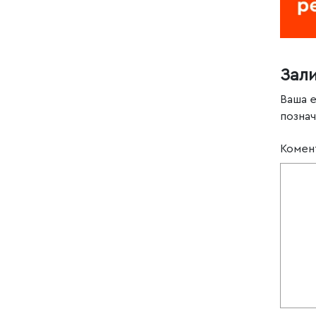
Зал
Ваша 
позна
Комен