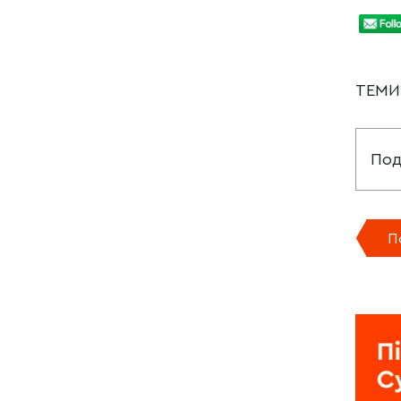
ТЕМ
Под
П