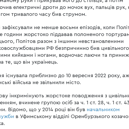
маному руки і прикував його до стільця, а потім
ючив електричні дроти до мочок вух, пальців рук, н
гом тривалого часу бив струмом.
і зафіксували не менше восьми епізодів, коли Полі
е години жорстоко піддавав полоненого тортура
цього, Політов разом з іншими невстановленими
ковослужбовцями РФ безпричинно бив цивільного
ими кийками і ногами, водночас лаючи та прини
за те, що він українець.
ня існувала приблизно до 10 вересня 2022 року, а
нські війська не звільнили місто.
ову інкримінують жорстоке поводження з цивіль
енням, вчинене групою осіб за ч. 1 ст. 28, ч. 1 ст. 4
ни. Відомо, що у 2014 році він був
начальником
лужби
в Уфимському відділі Оренбурзького козачо
ка.