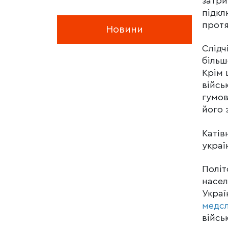
затри
підкл
протя
Новини
Слідч
більш
Крім 
війсь
гумов
його 
Катів
украї
Політ
насел
Украї
медс
війсь