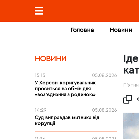
Головна
Новини
Ід
НОВИНИ
ка
15:15
05.08.2026
У Херсоні коригувальник
П’ятни
проситься на обмін для
«возʼєднання з родиною»
14:29
05.08.2026
Суд виправдав митника від
корупції