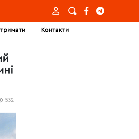
дтримати
Контакти
ий
ині
532