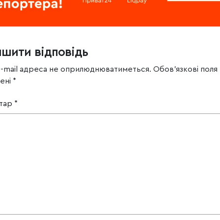
ишити відповідь
e-mail адреса не оприлюднюватиметься.
Обов’язкові поля
чені
*
тар
*