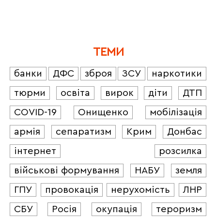
ТЕМИ
банки
ДФС
зброя
ЗСУ
наркотики
тюрми
освіта
вирок
діти
ДТП
COVID-19
Онищенко
мобілізація
армія
сепаратизм
Крим
Донбас
інтернет
розсилка
військові формування
НАБУ
земля
ГПУ
провокація
нерухомість
ЛНР
СБУ
Росія
окупація
тероризм