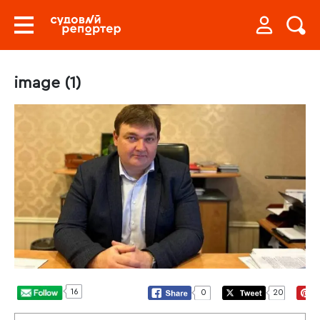
image (1)
16
0
20