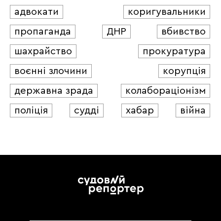
адвокати
коригувальники
пропаганда
ДНР
вбивство
шахрайство
прокуратура
воєнні злочини
корупція
державна зрада
колабораціонізм
поліція
судді
хабар
війна