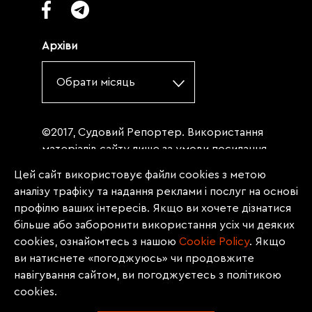
Архіви
Обрати місяць
©2017, Судовий Репортер. Використання
матеріалів сайту лише за умови посилання
(для інтернет-видань - гіперпосилання) на
Цей сайт використовує файли cookies з метою
«Судовий репортер» не нижче третього
аналізу трафіку та надання реклами і послуг на основі
абзацу. Матеріали, щодо яких міститься
профілю ваших інтересів. Якщо ви хочете дізнатися
заборона на повну републікацію
більше або заборонити використання усіх чи деяких
(передрук, копіювання, відтворення або
cookies, ознайомтесь з нашою
Сookie Policy
. Якщо
інше використання), заборонено
ви натиснете «погоджуюсь» чи продовжите
передруковувати без згоди редакції.
навігування сайтом, ви погоджуєтесь з політикою
Матеріали з позначкою PROMOTED, ЗА
cookies.
ПІДТРИМКИ, * публікуються на правах