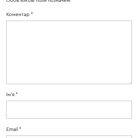
Обов’язкові поля позначені
*
Коментар
*
Ім'я
*
Email
*