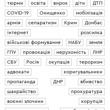
тюрми
освіта
вирок
діти
ДТП
COVID-19
Онищенко
мобілізація
армія
сепаратизм
Крим
Донбас
інтернет
розсилка
військові формування
НАБУ
земля
ГПУ
провокація
нерухомість
ЛНР
СБУ
Росія
окупація
тероризм
адвокати
коригувальники
пропаганда
ДНР
вбивство
шахрайство
прокуратура
воєнні злочини
корупція