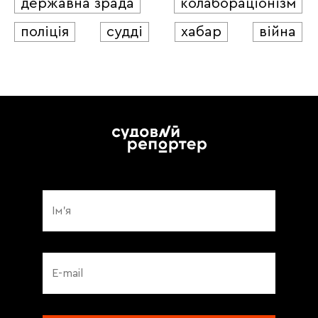
державна зрада
колабораціонізм
поліція
судді
хабар
війна