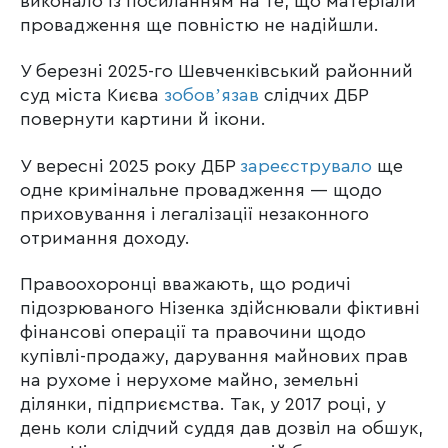
виконало із посиланням на те, що матеріали
провадження ще повністю не надійшли.
У березні 2025-го Шевченківський районний
суд міста Києва
зобовʼязав
слідчих ДБР
повернути картини й ікони.
У вересні 2025 року ДБР
зареєструвало
ще
одне кримінальне провадження — щодо
приховування і легалізації незаконного
отримання доходу.
Правоохоронці вважають, що родичі
підозрюваного Нізенка здійснювали фіктивні
фінансові операції та правочини щодо
купівлі-продажу, дарування майнових прав
на рухоме і нерухоме майно, земельні
ділянки, підприємства. Так, у 2017 році, у
день коли слідчий суддя дав дозвіл на обшук,