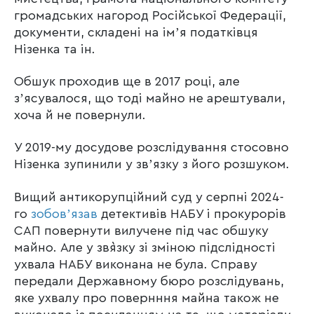
громадських нагород Російської Федерації,
документи, складені на імʼя податківця
Нізенка та ін.
Обшук проходив ще в 2017 році, але
зʼясувалося, що тоді майно не арештували,
хоча й не повернули.
У 2019-му досудове розслідування стосовно
Нізенка зупинили у звʼязку з його розшуком.
Вищий антикорупційний суд у серпні 2024-
го
зобовʼязав
детективів НАБУ і прокурорів
САП повернути вилучене під час обшуку
майно. Але у зв`язку зі зміною підслідності
ухвала НАБУ виконана не була. Справу
передали Державному бюро розслідувань,
яке ухвалу про повернння майна також не