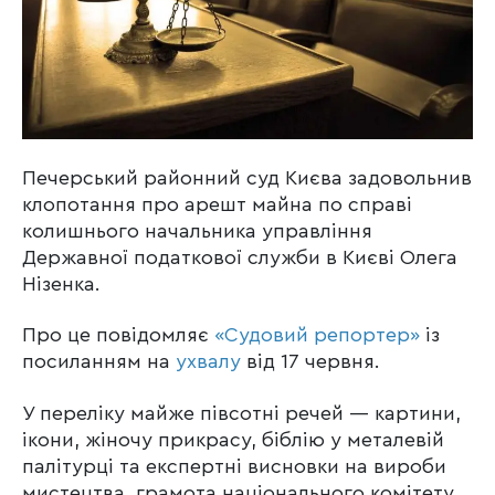
Печерський районний суд Києва задовольнив
клопотання про арешт майна по справі
колишнього начальника управління
Державної податкової служби в Києві Олега
Нізенка.
Про це повідомляє
«Судовий репортер»
із
посиланням на
ухвалу
від 17 червня.
У переліку майже півсотні речей — картини,
ікони, жіночу прикрасу, біблію у металевій
палітурці та експертні висновки на вироби
мистецтва, грамота національного комітету