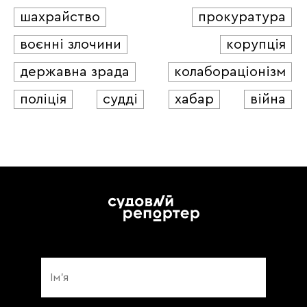
шахрайство
прокуратура
воєнні злочини
корупція
державна зрада
колабораціонізм
поліція
судді
хабар
війна