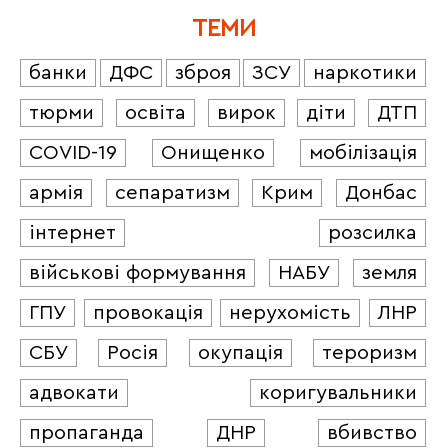
ТЕМИ
банки
ДФС
зброя
ЗСУ
наркотики
тюрми
освіта
вирок
діти
ДТП
COVID-19
Онищенко
мобілізація
армія
сепаратизм
Крим
Донбас
інтернет
розсилка
військові формування
НАБУ
земля
ГПУ
провокація
нерухомість
ЛНР
СБУ
Росія
окупація
тероризм
адвокати
коригувальники
пропаганда
ДНР
вбивство