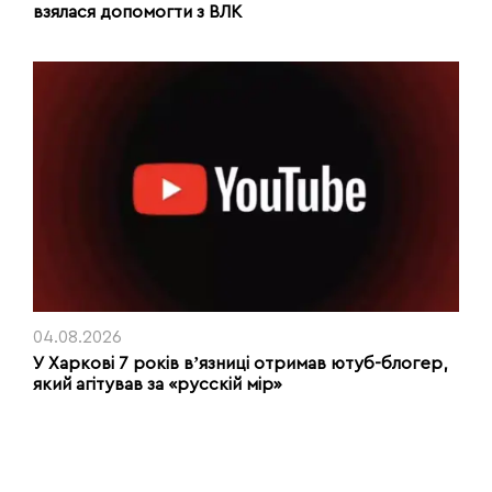
взялася допомогти з ВЛК
04.08.2026
У Харкові 7 років вʼязниці отримав ютуб-блогер,
який агітував за «русскій мір»