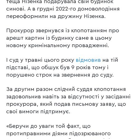
теща Нізенка подарувала свій будинок
синові. А в грудні 2022-го домоволодіння
переоформили на дружину Нізенка.
Прокурор звернувся із клопотанням про
арешт картин із будинку саме в цьому
новому кримінальному провадженні.
І суд у травні цього року
відмовив
на тій
підставі, що обшук був 9 років тому і
порушено строк на звернення до суду.
За другим разом слідчий суддя клопотання
задовольнив навіть за відсутності у засіданні
прокурора, який подав письмову заяву, що
свої вимоги підтримує.
«Беручи до уваги той факт, що
протиправними діями підозрюваного