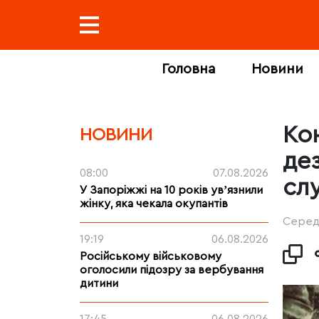
Головна
Новини
Ко
НОВИНИ
де
08:00
07.08.2026
сл
У Запоріжжі на 10 років увʼязнили
жінку, яка чекала окупантів
Середа
19:19
06.08.2026
Російському військовому
оголосили підозру за вербування
дитини