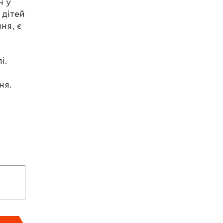
н у
 дітей
ня, є
і.
ня.