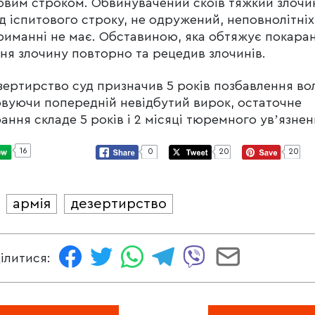
овим строком. Обвинувачений скоїв тяжкий злочи
д іспитового строку, не одружений, неповнолітніх
риманні не має. Обставиною, яка обтяжує покаран
ня злочину повторно та рецедив злочинів.
зертирство суд призначив 5 років позбавлення вол
вуючи попередній невідбутий вирок, остаточне
ання складе 5 років і 2 місяці тюремного увʼязнен
16
0
20
20
армія
дезертирство
И
ілитися: