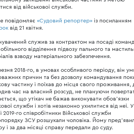
тися від військової служби.
це повідомляє
«Судовий репортер»
із посиланням
рок
від 21 квітня.
увачений служив за контрактом на посаді коман
обільного відділення підвозу пального та мастил
іалів взводу матеріального забезпечення.
резня 2018-го, в умовах особливого періоду, він ум
оважних причин та без дозволу командування пок
кову частину і поїхав до місця свого проживання, 
див час на власний розсуд, не плануючи поверта
ється, що утікач не бажав виконувати обовʼязки
кової служби і хотів незаконно ухилитися від неї. У
і 2019-го співробітники Військової служби
порядку ЗСУ розшукали чоловіка. Йому предʼяви
ру і за два місяці справу передали до суду.