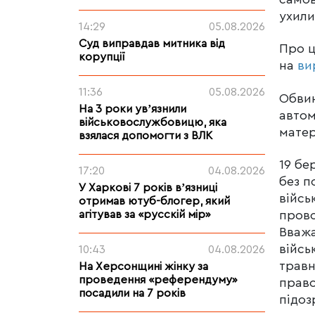
ухили
14:29
05.08.2026
Суд виправдав митника від
Про 
корупції
на
ви
11:36
05.08.2026
Обвин
На 3 роки увʼязнили
автом
військовослужбовицю, яка
матер
взялася допомогти з ВЛК
19 бе
17:20
04.08.2026
без п
У Харкові 7 років вʼязниці
війсь
отримав ютуб-блогер, який
агітував за «русскій мір»
прово
Вважа
війсь
10:43
04.08.2026
травн
На Херсонщині жінку за
проведення «референдуму»
право
посадили на 7 років
підоз