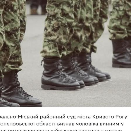
ально-Міський районний суд міста Кривого Рогу
опетровської області визнав чоловіка винним у
ільному залишенні військової частини з метою