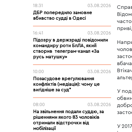
18:31
03.08.2026
Справ
ДБР попередило замовне
Відом
вбивство судді в Одесі
часто
приві
16:41
03.08.2026
Підозру в держзраді повідомили
Напри
командиру роти БпЛА, який
чолов
створив телеграм-канал «За
засто
русь матушку»
вбача
Втіка
10:00
03.08.2026
альте
Позасудове врегулювання
конфліктів (медіація): чому це
вигідніше за суд*
У под
обвин
08:00
03.08.2026
добро
На звільнення подали суддю, за
засто
рішеннями якого 83 чоловіків
отримали відстрочки від
У 201
мобілізації