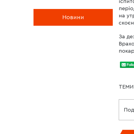
іспит
періо
на ут
Новини
скоєн
За де
Врахо
покар
ТЕМ
Под