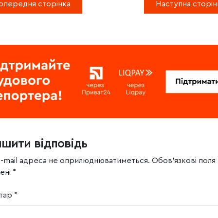
опередня сторінка
Наступна сторін
ишити відповідь
e-mail адреса не оприлюднюватиметься.
Обов’язкові поля
чені
*
тар
*