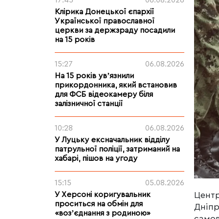
17:45
06.08.2026
Клірика Донецької єпархії
Української православної
церкви за держзраду посадили
на 15 років
15:27
06.08.2026
На 15 років увʼязнили
прикордонника, який встановив
для ФСБ відеокамеру біля
залізничної станції
10:28
06.08.2026
У Луцьку ексначальник відділу
патрульної поліції, затриманий на
хабарі, пішов на угоду
15:15
05.08.2026
Центр
У Херсоні коригувальник
проситься на обмін для
Дніпр
«возʼєднання з родиною»
самов