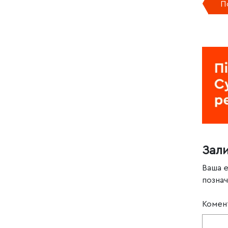
П
Зал
Ваша 
позна
Комен