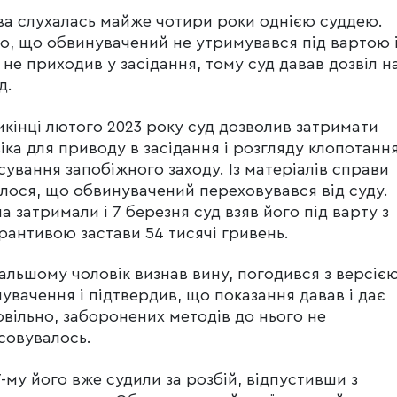
а слухалась майже чотири роки однією суддею.
о, що обвинувачений не утримувався під вартою 
 не приходив у засідання, тому суд давав дозвіл н
д.
кінці лютого 2023 року суд дозволив затримати
іка для приводу в засідання і розгляду клопотанн
сування запобіжного заходу. Із матеріалів справи
лося, що обвинувачений переховувався від суду.
ча затримали і 7 березня суд взяв його під варту з
рантивою застави 54 тисячі гривень.
альшому чоловік визнав вину, погодився з версіє
увачення і підтвердив, що показання давав і дає
вільно, заборонених методів до нього не
совувалось.
7-му його вже судили за розбій, відпустивши з