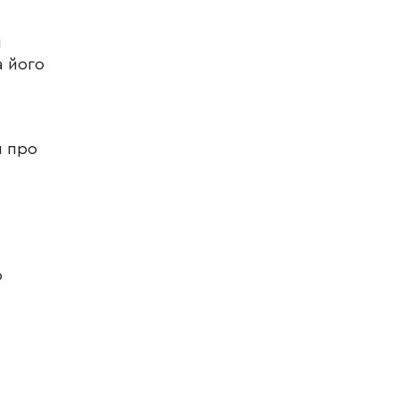
і
а його
я про
ю