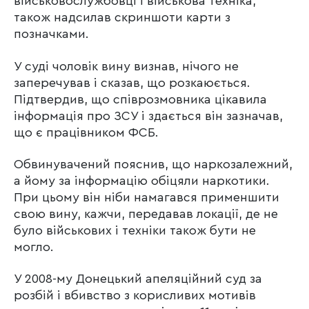
військовослужбовці і військова техніка,
також надсилав скриншоти карти з
позначками.
У суді чоловік вину визнав, нічого не
заперечував і сказав, що розкаюється.
Підтвердив, що співрозмовника цікавила
інформація про ЗСУ і здається він зазначав,
що є працівником ФСБ.
Обвинувачений пояснив, що наркозалежний,
а йому за інформацію обіцяли наркотики.
При цьому він ніби намагався применшити
свою вину, кажчи, передавав локації, де не
було військових і техніки також бути не
могло.
У 2008-му Донецький апеляційний суд за
розбій і вбивство з корисливих мотивів