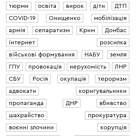
тюрми
освіта
вирок
діти
ДТП
COVID-19
Онищенко
мобілізація
армія
сепаратизм
Крим
Донбас
інтернет
розсилка
військові формування
НАБУ
земля
ГПУ
провокація
нерухомість
ЛНР
СБУ
Росія
окупація
тероризм
адвокати
коригувальники
пропаганда
ДНР
вбивство
шахрайство
прокуратура
воєнні злочини
корупція