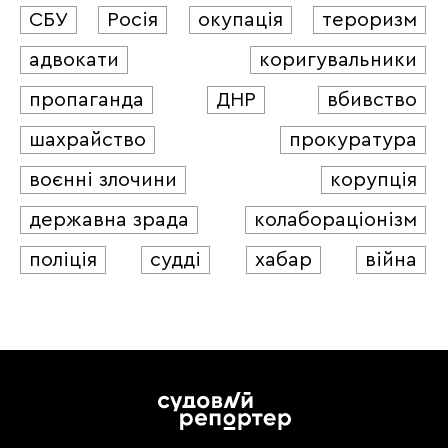
СБУ
Росія
окупація
тероризм
адвокати
коригувальники
пропаганда
ДНР
вбивство
шахрайство
прокуратура
воєнні злочини
корупція
державна зрада
колабораціонізм
поліція
судді
хабар
війна