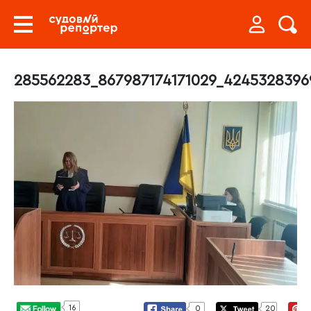
285562283_867987174171029_4245328396
16
0
20