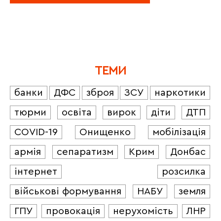
ТЕМИ
банки
ДФС
зброя
ЗСУ
наркотики
тюрми
освіта
вирок
діти
ДТП
COVID-19
Онищенко
мобілізація
армія
сепаратизм
Крим
Донбас
інтернет
розсилка
військові формування
НАБУ
земля
ГПУ
провокація
нерухомість
ЛНР