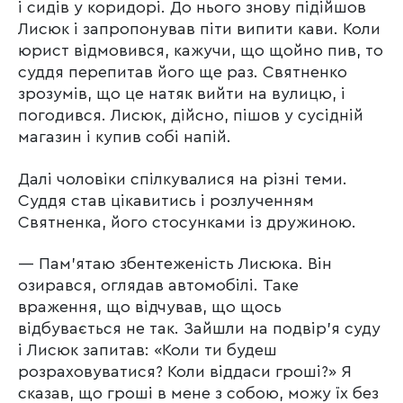
і сидів у коридорі. До нього знову підійшов
Лисюк і запропонував піти випити кави. Коли
юрист відмовився, кажучи, що щойно пив, то
суддя перепитав його ще раз. Святненко
зрозумів, що це натяк вийти на вулицю, і
погодився. Лисюк, дійсно, пішов у сусідній
магазин і купив собі напій.
Далі чоловіки спілкувалися на різні теми.
Суддя став цікавитись і розлученням
Святненка, його стосунками із дружиною.
— Пам’ятаю збентеженість Лисюка. Він
озирався, оглядав автомобілі. Таке
враження, що відчував, що щось
відбувається не так. Зайшли на подвір’я суду
і Лисюк запитав: «Коли ти будеш
розраховуватися? Коли віддаси гроші?» Я
сказав, що гроші в мене з собою, можу їх без