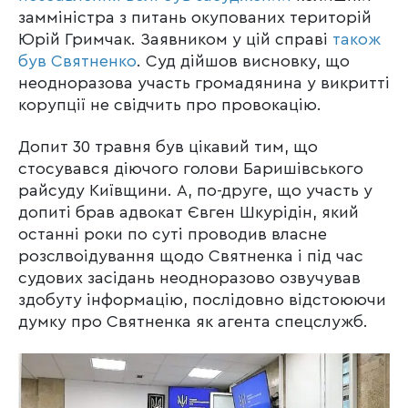
замміністра з питань окупованих територій
Юрій Гримчак. Заявником у цій справі
також
був Святненко
. Суд дійшов висновку, що
неодноразова участь громадянина у викритті
корупції не свідчить про провокацію.
Допит 30 травня був цікавий тим, що
стосувався діючого голови Баришівського
райсуду Київщини. А, по-друге, що участь у
допиті брав адвокат Євген Шкурідін, який
останні роки по суті проводив власне
розслвоідування щодо Святненка і під час
судових засідань неодноразово озвучував
здобуту інформацію, послідовно відстоюючи
думку про Святненка як агента спецслужб.