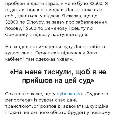
проблем віддати зараз. У мене було $2500. Я
їх дістав з кишені і віддав. Лисюк поклав їх
собі, здається, у піджак. Я сказав, що це
$2000 по Білоусу, за заяву про забезпечення
позову, і $500 по Семенову і решту по
Семенову я підвезу наступного дня.
На вході до приміщення суду Лисюк нібито
кудись зник. Юрист сам піднявся у його
кабінет і там одержав ухвалу.
«На мене тиснули, щоб я не
прийшов на цей суд»
Святненко каже, що у
публікаціях
«Судового
репортера» із судових засідань
транслюються розповіді адвоката Шкурідіна
і таким чином його облито брудом у повному