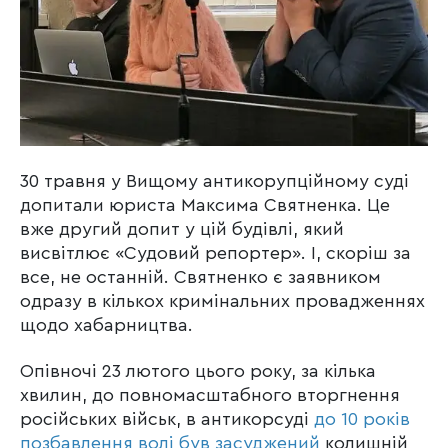
30 травня у Вищому антикорупційному суді
допитали юриста Максима Святненка. Це
вже другий допит у цій будівлі, який
висвітлює «Судовий репортер». І, скоріш за
все, не останній. Святненко є заявником
одразу в кількох кримінальних провадженнях
щодо хабарництва.
Опівночі 23 лютого цього року, за кілька
хвилин, до повномасштабного вторгнення
російських військ, в антикорсуді
до 10 років
позбавлення волі був засуджений
колишній