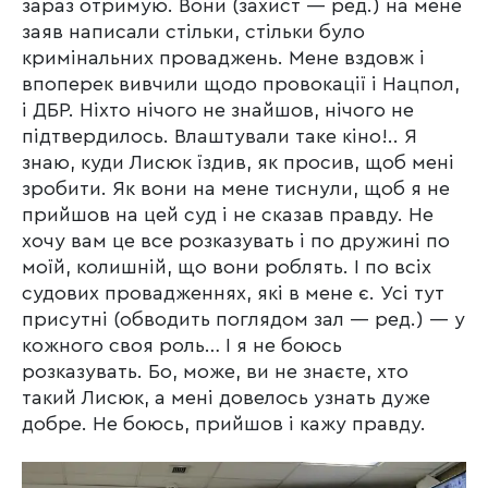
зараз отримую. Вони (захист — ред.) на мене
заяв написали стільки, стільки було
кримінальних проваджень. Мене вздовж і
впоперек вивчили щодо провокації і Нацпол,
і ДБР. Ніхто нічого не знайшов, нічого не
підтвердилось. Влаштували таке кіно!.. Я
знаю, куди Лисюк їздив, як просив, щоб мені
зробити. Як вони на мене тиснули, щоб я не
прийшов на цей суд і не сказав правду. Не
хочу вам це все розказувать і по дружині по
моїй, колишній, що вони роблять. І по всіх
судових провадженнях, які в мене є. Усі тут
присутні (обводить поглядом зал — ред.) — у
кожного своя роль… І я не боюсь
розказувать. Бо, може, ви не знаєте, хто
такий Лисюк, а мені довелось узнать дуже
добре. Не боюсь, прийшов і кажу правду.