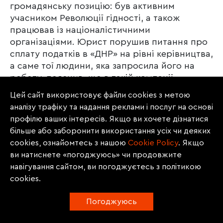
громадянську позицію: був активним
учасником Революції гідності, а також
працював із націоналістичними
організаціями. Юрист порушив питання про
сплату податків в «ДНР» на рівні керівництва,
а саме тої людини, яка запросила його на
роботу, пояснив, що в такій компанії
працювати далі не буде.
Цей сайт використовує файли cookies з метою
аналізу трафіку та надання реклами і послуг на основі
Співвласником і головним бенефіціаром
профілю ваших інтересів. Якщо ви хочете дізнатися
«Практікер-Україна» був Олексій Мечинський.
більше або заборонити використання усіх чи деяких
Коли заяви Святненка дійшли до
cookies, ознайомтесь з нашою
Сookie Policy
. Якщо
Мечинського, то йому це начебто сильно не
ви натиснете «погоджуюсь» чи продовжите
сподобалося. Розуміючи, що юрист буде
навігування сайтом, ви погоджуєтесь з політикою
вживати якихось заходів, він буцімто вирішив
cookies.
звинуватити його в деяких речах. «У мене
обшуки проводили. Пов’язав це зі своїм
Погоджуюсь
особистим викраденням. Абсолютна ахінея»,
– обурюється Святненко.