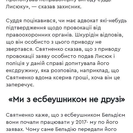
Лисюку», — сказав захисник.
Суддя поцікавився, чи має адвокат які-небудь
підтвердження щодо провокації від
правоохоронних органів. Шкурідін відповів,
що він особисто з цього приводу не
звертався. Святненко сказав, що з приводу
провокації заяву особисто подав Лисюк і
поліція у даній справі допитувала його
ексдружину, яка розповіла, наприклад, що
Святненко вдома ксерив гроші, хоча він це
заперечує.
«Ми з есбеушником не друзі»
Святненко каже, що з есбеушником Бельдієм
вони почали працювати у 2017- му по його
заявах. Чому саме Бельдію передали його