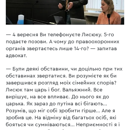
— 4 вересня Ви телефонуєте Лисюку. 5-го
подаєте позови. А чому до правоохоронних
органів звертаєтесь лише 14-го? — запитав
адвокат.
— Були деякі обставини, чи доцільно при тих
обставинах звертатися. Ви розумієте як би
завершився розгляд моїх сімейних спорів?
Лисюк там царь і бог. Вальяжний. Все
вирішує, на все впливає. До нього як до
царька. Як зараз до путіна всі бігають…
Розумів, що міг собі зробити гірше… Але я
зробив це. На відміну від багатьох осіб, які
бояться чи сумніваються… Неприємності я і