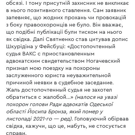
обсязі. І тому присутній захисник не викликає
в нього позитивного ставлення. Сам заявник
запевняє, що жодних прохань чи провокацій
з боку правоохоронців не було. Він вважає,
що подібні публікації були тиском на нього
як свідка. Далі Святненко став цитував допис
Шкурідіна у Фейсбуці: «Достопочтенный
судья ВАКС с приостановленным
адвокатским свидетельством Ногачевский
признал мою поездку на похороны
заслуженного юриста неуважительной
причиной неявки в судебное заседание.
Жаль достопочтенный судья не захотел
обратиться с жалобой…»
(малося на увазі
похорон голови Ради адвокатів Одеської
області Йосипа Бронза, який помер у
листопаді 2021-го — ред).
Головуючий обірвав
свідка, кажучи, що це, мабуть, не стосується
справи.