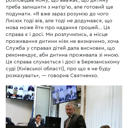
розповідав йому, що вважає, що дитину
треба залишити з матір’ю, але готовий ще
подумати. «Я вже зараз розумію до чого
Лисюк тоді вів, але тоді не додумався, що
мова може йти про надання грошей… Ця
справа є і досі. Ми розлучились, а місце
проживання дитини ніяк не визначимо, хоча
Служба у справах дітей дала висновки, що
рекомендує, аби дитина проживала зі мною.
Ця справа слухається і досі в Березанському
суді [Київської області], про що я не буду
розказувать», — говорив Святненко.