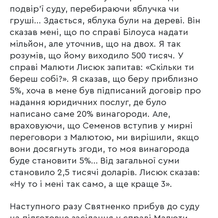
подвір’ї суду, перебираючи яблучка чи
груші… Здається, яблука були на дереві. Він
сказав мені, що по справі Білоуса надати
мільйон, але уточнив, що на двох. Я так
розумів, що йому виходило 500 тисяч. У
справі Малюти Лисюк запитав: «Скільки ти
береш собі?». Я сказав, що беру приблизно
5%, хоча в мене був підписаний договір про
надання юридичних послуг, де було
написано саме 20% винагороди. Але,
враховуючи, що Семенов вступив у мирні
переговори з Малютою, ми вирішили, якщо
вони досягнуть згоди, то моя винагорода
буде становити 5%… Від загальної суми
становило 2,5 тисячі доларів. Лисюк сказав:
«Ну то і мені так само, а ще краще 3».
Наступного разу Святненко прибув до суду