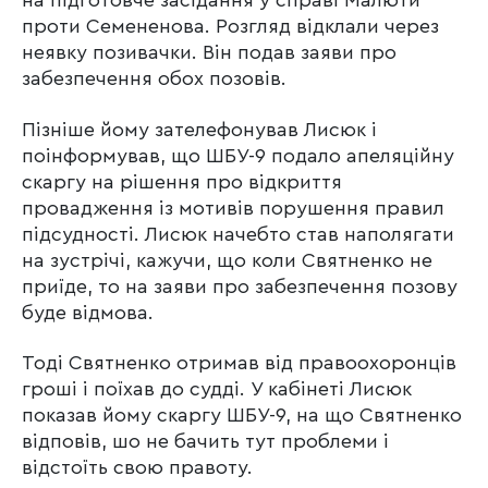
на підготовче засідання у справі Малюти
проти Семененова. Розгляд відклали через
неявку позивачки. Він подав заяви про
забезпечення обох позовів.
Пізніше йому зателефонував Лисюк і
поінформував, що ШБУ-9 подало апеляційну
скаргу на рішення про відкриття
провадження із мотивів порушення правил
підсудності. Лисюк начебто став наполягати
на зустрічі, кажучи, що коли Святненко не
приїде, то на заяви про забезпечення позову
буде відмова.
Тоді Святненко отримав від правоохоронців
гроші і поїхав до судді. У кабінеті Лисюк
показав йому скаргу ШБУ-9, на що Святненко
відповів, шо не бачить тут проблеми і
відстоїть свою правоту.