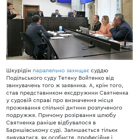
Шкурідін
паралельно захищає
суддю
Подільського суду Тетяну Войтенко від
звинувачень того ж заявника. А, крім того,
став представником ексдружини Святненка
у судовій справі про визначення місця
проживання спільної дитини розлученого
подружжя. Причому розірвання шлюбу
Святненка раніше відбувалося в
Баришівському суді. Залишається тільки
дивуватися, як особисте, професійне і