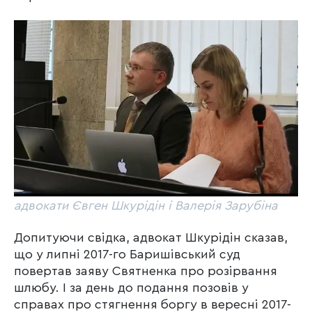
адвокати Євген Шкурідін і Валерія Зарубіна
Допитуючи свідка, адвокат Шкурідін сказав,
що у липні 2017-го Баришівський суд
повертав заяву Святненка про розірвання
шлюбу. І за день до подання позовів у
справах про стягнення боргу в вересні 2017-