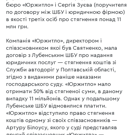
бюро «Юржитло» і Сергія Зуєва (поручителя
по договору між ШБУ і юридичною фірмою)
в якості третіх осіб про стягнення понад 11
млн грн.
Компанія «Юржитло», директором і
співзсновником якої був Святненко, мала
договір з Лубенським ШБУ про надання
юридичних послуг — стягнення коштів зі
Служби автодоріг у Полтавській області,
згідно з виданими раніше наказами
господарського суду. «Юржитло» мало
отримати 50% від стягненої суми, в даному
випадку 11 мільйонів. Однак у подальшому
Лубенське ШБУ відмовилися платити.
«Юржитло» відступило право стягнення
коштів одному зі своїх співзасновників —
Артуру Білоусу, якого у суді представляв
другий співзасновник «Юржитла» —