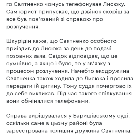
го Святненко чомусь телефонував Лисюку.
Сам юрист припускає, що дзвінок скоріш за
все був пов’язаний зі справою про
розлучення.
Шкурідін каже, що Святненко особисто
приїздив до Лисюка за день до подачі
позовних заяв. Свідок відповідає, що це
сумнівно, а якщо і було, то у зв’язку з
процесом розлучення. Начебто ексдружина
Святненка також ходила до Лисюка і просила
передати їй дитину. Тому суддя почергово їх
до себе викликав. Під час такого спілкування
вони обмінялися телефонами.
Справа вирішувалася у Баришівському суді,
оскільки саме в цьому районі була
зареєстрована колишня дружина Святненка.