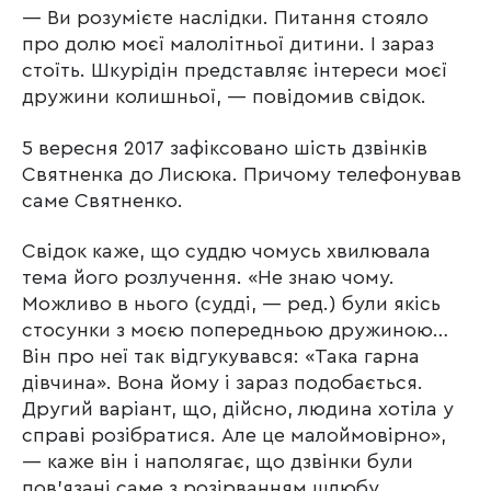
— Ви розумієте наслідки. Питання стояло
про долю моєї малолітньої дитини. І зараз
стоїть. Шкурідін представляє інтереси моєї
дружини колишньої, — повідомив свідок.
5 вересня 2017 зафіксовано шість дзвінків
Святненка до Лисюка. Причому телефонував
саме Святненко.
Свідок каже, що суддю чомусь хвилювала
тема його розлучення. «Не знаю чому.
Можливо в нього (судді, — ред.) були якісь
стосунки з моєю попередньою дружиною…
Він про неї так відгукувався: «Така гарна
дівчина». Вона йому і зараз подобається.
Другий варіант, що, дійсно, людина хотіла у
справі розібратися. Але це малоймовірно»,
— каже він і наполягає, що дзвінки були
пов’язані саме з розірванням шлюбу.