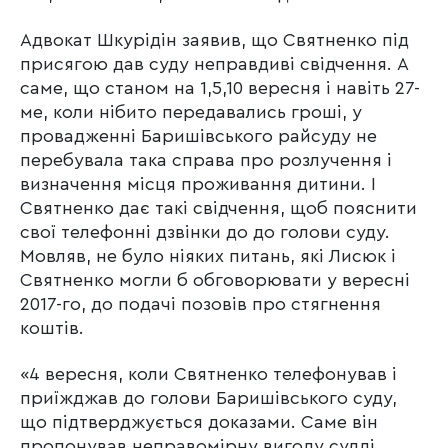
Адвокат Шкурідін заявив, що Святненко під
присягою дав суду неправдиві свідчення. А
саме, що станом на 1,5,10 вересня і навіть 27-
ме, коли нібито передавались гроші, у
провадженні Баришівського райсуду не
перебувала така справа про розлучення і
визначення місця проживання дитини. І
Святненко дає такі свідчення, щоб пояснити
свої телефонні дзвінки до до голови суду.
Мовляв, не було ніяких питань, які Лисюк і
Святненко могли б обговорювати у вересні
2017-го, до подачі позовів про стягнення
коштів.
«4 вересня, коли Святненко телефонував і
приїжджав до голови Баришівського суду,
що підтверджується доказами. Саме він
пропонував неправомірну вигоду судді