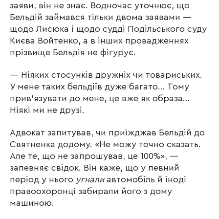
заяви, він не знає. Водночас уточнює, що
Бельдій займався тільки двома заявами —
щодо Лисюка і щодо судді Подільського суду
Києва Войтенко, а в інших провадженнях
прізвище Бельдія не фігурує.
— Ніяких стосунків дружніх чи товариських.
У мене таких бельдіїв дуже багато… Тому
прив’язувати до мене, це вже як образа…
Ніякі ми не друзі.
Адвокат запитував, чи приїжджав Бельдій до
Святненка додому. «Не можу точно сказать.
Але те, що не запрошував, це 100%», —
запевняє свідок. Він каже, що у певний
період у нього
угнали
автомобіль й іноді
правоохоронці забирали його з дому
машиною.