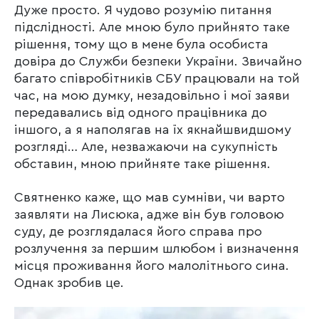
Дуже просто. Я чудово розумію питання
підслідності. Але мною було прийнято таке
рішення, тому що в мене була особиста
довіра до Служби безпеки України. Звичайно
багато співробітників СБУ працювали на той
час, на мою думку, незадовільно і мої заяви
передавались від одного працівника до
іншого, а я наполягав на їх якнайшвидшому
розгляді… Але, незважаючи на сукупність
обставин, мною прийняте таке рішення.
Святненко каже, що мав сумніви, чи варто
заявляти на Лисюка, адже він був головою
суду, де розглядалася його справа про
розлучення за першим шлюбом і визначення
місця проживання його малолітнього сина.
Однак зробив це.