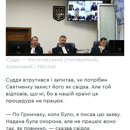
Судді — Ногачевський (головуючий),
Крикливий і Маслов
Суддя втрутився і запитав, чи потрібен
Святненку захист його як свідка. Але той
відповів, що ні, бо в нашій країні ця
процедура не працює.
— По Гримчаку, коли було, я писав цю заяву.
Надана була охорона, але не працює воно
так, як повинно, — сказав свідок.