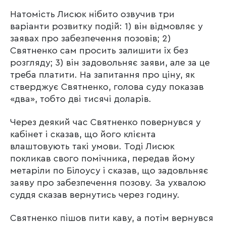
Натомість Лисюк нібито озвучив три
варіанти розвитку подій: 1) він відмовляє у
заявах про забезпечення позовів; 2)
Святненко сам просить залишити їх без
розгляду; 3) він задовольняє заяви, але за це
треба платити. На запитання про ціну, як
стверджує Святненко, голова суду показав
«два», тобто дві тисячі доларів.
Через деякий час Святненко повернувся у
кабінет і сказав, що його клієнта
влаштовують такі умови. Тоді Лисюк
покликав свого помічника, передав йому
метаріли по Білоусу і сказав, що задовльняє
заяву про забезпечення позову. За ухвалою
суддя сказав вернутись через годину.
Святненко пішов пити каву, а потім вернувся