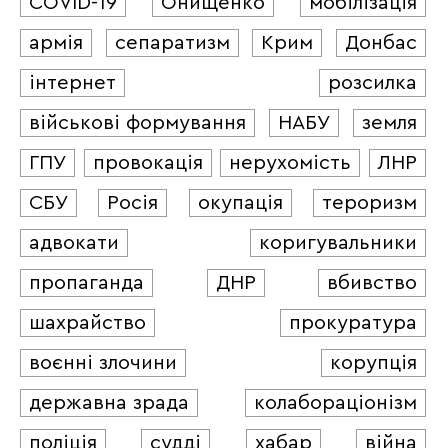
COVID-19
Онищенко
мобілізація
армія
сепаратизм
Крим
Донбас
інтернет
розсилка
військові формування
НАБУ
земля
ГПУ
провокація
нерухомість
ЛНР
СБУ
Росія
окупація
тероризм
адвокати
коригувальники
пропаганда
ДНР
вбивство
шахрайство
прокуратура
воєнні злочини
корупція
державна зрада
колабораціонізм
поліція
судді
хабар
війна