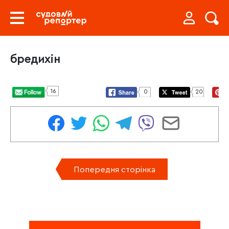
бредихін
16
0
20
Попередня сторінка