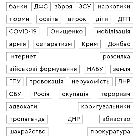
банки
ДФС
зброя
ЗСУ
наркотики
тюрми
освіта
вирок
діти
ДТП
COVID-19
Онищенко
мобілізація
армія
сепаратизм
Крим
Донбас
інтернет
розсилка
військові формування
НАБУ
земля
ГПУ
провокація
нерухомість
ЛНР
СБУ
Росія
окупація
тероризм
адвокати
коригувальники
пропаганда
ДНР
вбивство
шахрайство
прокуратура