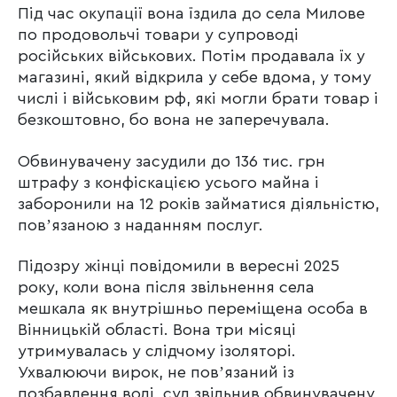
Під час окупації вона їздила до села Милове
по продовольчі товари у супроводі
російських військових. Потім продавала їх у
магазині, який відкрила у себе вдома, у тому
числі і військовим рф, які могли брати товар і
безкоштовно, бо вона не заперечувала.
Обвинувачену засудили до 136 тис. грн
штрафу з конфіскацією усього майна і
заборонили на 12 років займатися діяльністю,
повʼязаною з наданням послуг.
Підозру жінці повідомили в вересні 2025
року, коли вона після звільнення села
мешкала як внутрішньо переміщена особа в
Вінницькій області. Вона три місяці
утримувалась у слідчому ізоляторі.
Ухвалюючи вирок, не повʼязаний із
позбавлення волі, суд звільнив обвинувачену