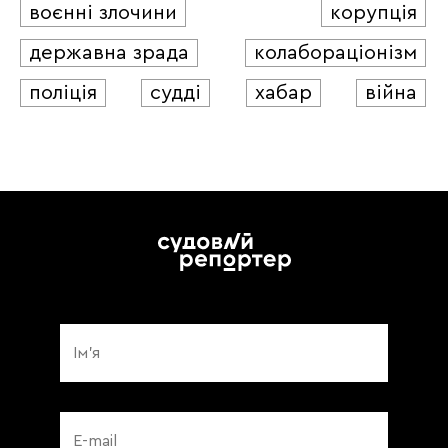
воєнні злочини
корупція
державна зрада
колабораціонізм
поліція
судді
хабар
війна