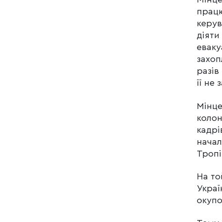
працю
керув
діяти
еваку
захоп
разів
її не
Мінце
колон
кадрі
начал
Тропі
На то
Украї
окупо