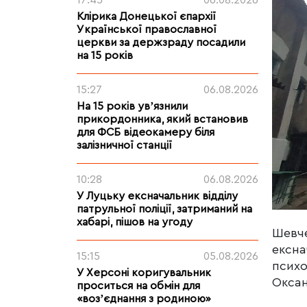
17:45
06.08.2026
Клірика Донецької єпархії
Української православної
церкви за держзраду посадили
на 15 років
15:27
06.08.2026
На 15 років увʼязнили
прикордонника, який встановив
для ФСБ відеокамеру біля
залізничної станції
10:28
06.08.2026
У Луцьку ексначальник відділу
патрульної поліції, затриманий на
хабарі, пішов на угоду
Шевче
ексна
15:15
05.08.2026
психо
У Херсоні коригувальник
Оксан
проситься на обмін для
«возʼєднання з родиною»