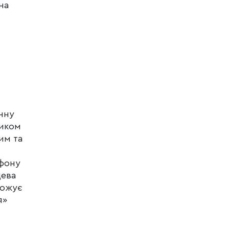
на
нну
ником
им та
ефону
цева
рожує
я»