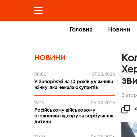
Головна
Новини
Ко
НОВИНИ
Хе
08:00
07.08.2026
зв
У Запоріжжі на 10 років увʼязнили
жінку, яка чекала окупантів
Вівтор
19:19
06.08.2026
Російському військовому
оголосили підозру за вербування
дитини