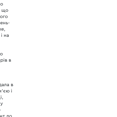
що
а що
ього
ень-
же,
і на
що
рів в
дала в
мʼєю і
і,
 у
о
пит до