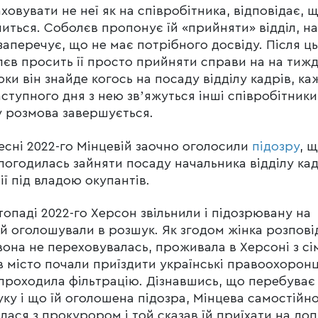
ховувати не неї як на співробітника, відповідає, 
иться. Соболєв пропонує їй «прийняти» відділ, н
заперечує, що не має потрібного досвіду. Після ц
єв просить її просто прийняти справи на на тижд
оки він знайде когось на посаду відділу кадрів, ка
ступного дня з нею звʼяжуться інші співробітники 
 розмова завершується.
есні 2022-го Мінцевій заочно оголосили
підозру
, 
погодилась зайняти посаду начальника відділу кад
ії під владою окупантів.
топаді 2022-го Херсон звільнили і підозрювану на
й оголошували в розшук. Як згодом жінка розпові
 вона не переховувалась, проживала в Херсоні з сі
в місто почали приїздити українські правоохоронц
проходила фільтрацію. Дізнавшись, що перебуває
ку і що їй оголошена підозра, Мінцева самостійн
алася з прокурором і той сказав їй приїхати на до