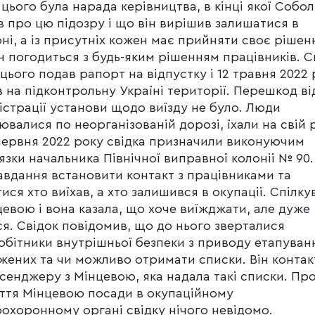
 цього була нарада керівництва, в кінці якої Собо
в про цю підозру і що він вирішив залишатися в
ні, а із присутніх кожен має прийняти своє рішенн
н погодиться з будь-яким рішенням працівників. С
 цього подав рапорт на відпустку і 12 травня 2022
в на підконтрольну Україні території. Перешкод ві
істрації установи щодо виїзду не було. Люди
ювалися по неорганізованій дорозі, їхали на свій 
 червня 2022 року свідка призначили виконуючим
язки начальника Північної виправної колонії № 90.
авдання встановити контакт з працівниками та
тися хто виїхав, а хто залишився в окупації. Спілку
цевою і вона казала, що хоче виїжджати, але дуже
ся. Свідок повідомив, що до нього зверталися
обітники внутрішньої безпеки з приводу етапуван
жених та чи можливо отримати списки. Він контак
сенджеру з Мінцевою, яка надала такі списки. Пр
ття Мінцевою посади в окупаційному
охоронному органі свідку нічого невідомо.