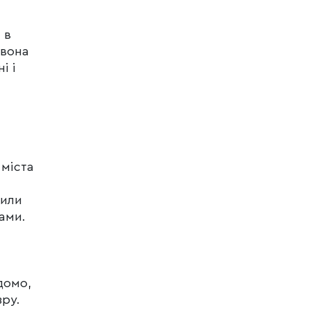
 в
 вона
і і
 міста
дили
ами.
домо,
зру.