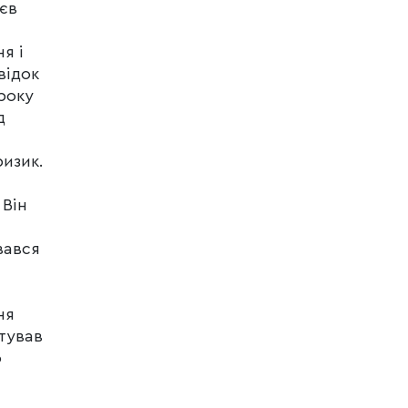
лєв
я і
відок
 року
д
ризик.
 Він
вався
ня
тував
о