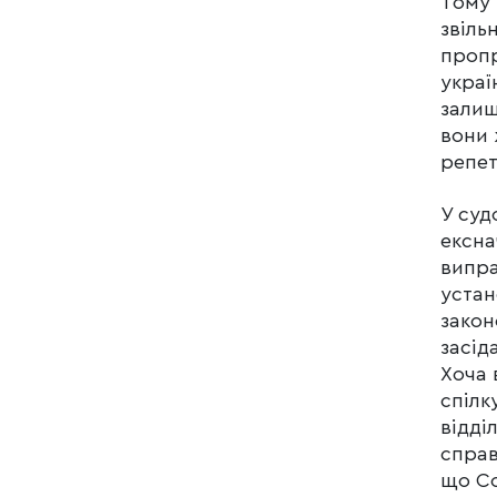
Тому 
звіль
пропр
украї
залиш
вони 
репет
У суд
ексна
випра
устан
закон
засід
Хоча 
спілк
відді
справ
що Со