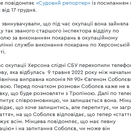
це повідомляє
«Судовий репортер»
із посиланням 
к
від 17 грудня.
 звинувачували, що під час окупації вона зайняла
у так званого старшого інспектора відділу по
олю за виконанням покарань в окупаційному
лінні служби виконання покарань по Херсонській
ті.
ас окупації Херсона слідчі СБУ перехопили телефо
ву, яка відбулась 9 травня 2022 року між началь
івнічна виправна колонія № 90» Євгеном Соболєв
вою. Перед початком розмови Соболєв каже не в
вку, що буде розмовляти з Тропіною. Далі по тел
апитує співрозмовницю, чи залишається вона. Мін
відає, що хоче залишитись, але перепитує, чи заг
таття», на що Соболєв відповідає, що тепер «статт
жує всім. Мінцева повідомляє, що має певну
ацію» і на запитання Соболєв, чи може він