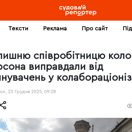
Тексти
Реклама
Про сайт
Пі
лишню співробітницю коло
рсона виправдали від
инувачень у колабораціоніз
ок, 23 Грудня 2025, 09:28