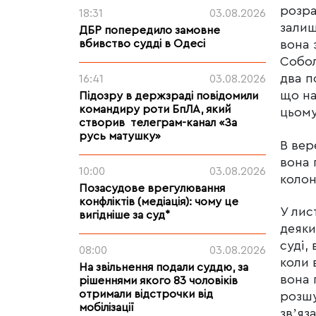
розра
18:31
03.08.2026
залиш
ДБР попередило замовне
вбивство судді в Одесі
вона 
Собол
два п
16:41
03.08.2026
що на
Підозру в держзраді повідомили
командиру роти БпЛА, який
цьому
створив телеграм-канал «За
русь матушку»
В вер
вона 
10:00
03.08.2026
колон
Позасудове врегулювання
конфліктів (медіація): чому це
У лис
вигідніше за суд*
деяки
суді,
08:00
03.08.2026
коли 
На звільнення подали суддю, за
вона 
рішеннями якого 83 чоловіків
отримали відстрочки від
розшу
мобілізації
звʼяз