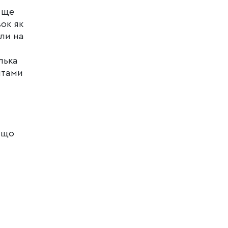
 ще
ок як
али на
лька
нтами
 що