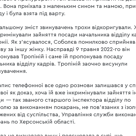
. Вона приїхала з маленьким сином та мамою, пр
ду і була взята під варту.
альшому зміст звинувачень трохи відкоригували. 
кримінували зайняття посади начальника відділу к
онії. Як зʼясувалося, Соболєв помилково сприйняв
ву за іншу жінку. Насправді 9 травня 2022-го він
онував Тропіній і саме їй пропонував посаду
ьника відділу кадрів. Тропіній заочно висунули
увачення.
апис телефонної все одно розмови залишався у сп
вої як доказ, хоча їй вже інкримінували зайняття і
ди
—
так званого старшого інспектора відділу по
олю за виконанням покарань, не повʼязаних з ізо
жених від суспільства, Управління служби викона
ань по Херсонській області.
ва не визнавала вину і пояснювала в суді, що