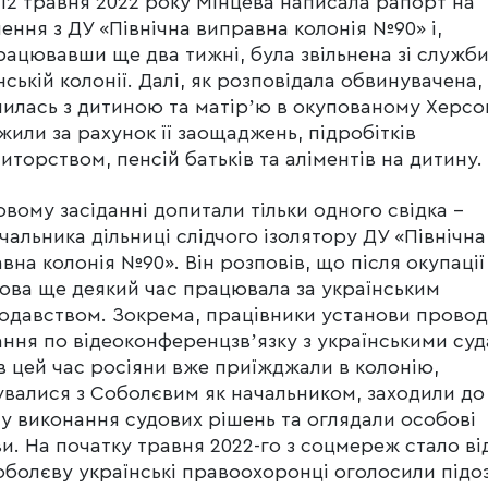
12 травня 2022 року Мінцева написала рапорт на
нення з ДУ «Північна виправна колонія №90» і,
ацювавши ще два тижні, була звільнена зі служби
нській колонії. Далі, як розповідала обвинувачена,
илась з дитиною та матірʼю в окупованому Херсон
жили за рахунок її заощаджень, підробітків
иторством, пенсій батьків та аліментів на дитину.
овому засіданні допитали тільки одного свідка –
чальника дільниці слідчого ізолятору ДУ «Північна
вна колонія №90». Він розповів, що після окупації
ова ще деякий час працювала за українським
одавством. Зокрема, працівники установи прово
ання по відеоконференцзвʼязку з українськими суд
в цей час росіяни вже приїжджали в колонію,
увалися з Соболєвим як начальником, заходили до
лу виконання судових рішень та оглядали особові
и. На початку травня 2022-го з соцмереж стало ві
болєву українські правоохоронці оголосили підо