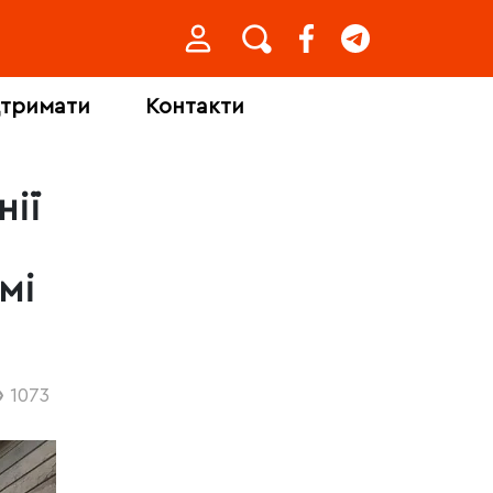
дтримати
Контакти
нії
мі
1073