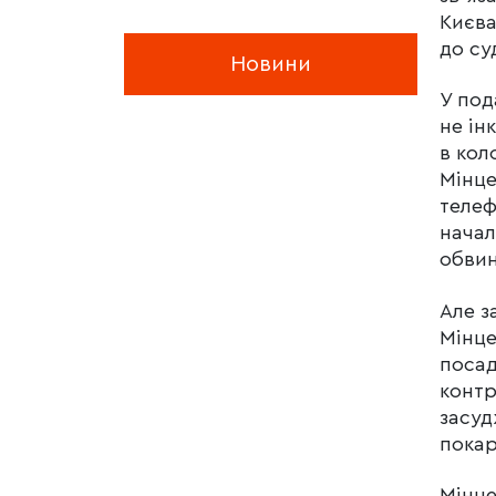
Києва
до су
Новини
У под
не ін
в кол
Мінце
телеф
начал
обвин
Але з
Мінце
поса
контр
засуд
покар
Мінце