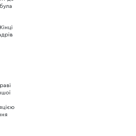
ибула
Жінці
адрів
раві
ншої
ляцією
ння