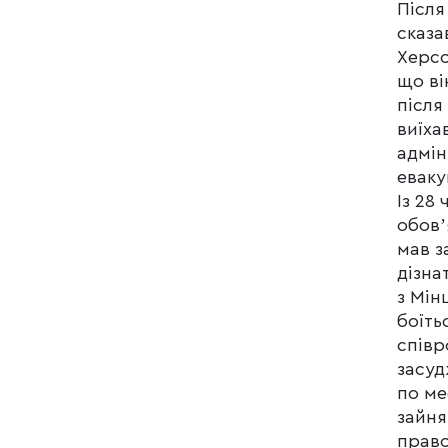
Після
сказа
Херсо
що ві
після
виїха
адмін
еваку
Із 28
обовʼ
мав з
дізна
з Мін
боїть
співр
засуд
по ме
зайня
право