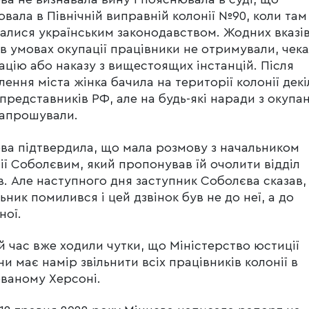
вала в Північній виправній колонії №90, коли там
алися українським законодавством. Жодних вказів
 в умовах окупації працівники не отримували, чек
ацію або наказу з вищестоящих інстанцій. Після
лення міста жінка бачила на території колонії декі
 представників РФ, але на будь-які наради з окупа
 запрошували.
ва підтвердила, що мала розмову з начальником
ії Соболєвим, який пропонував їй очолити відділ
в. Але наступного дня заступник Соболєва сказав,
ьник помилився і цей дзвінок був не до неї, а до
ної.
й час вже ходили чутки, що Міністерство юстиції
ни має намір звільнити всіх працівників колонії в
ваному Херсоні.