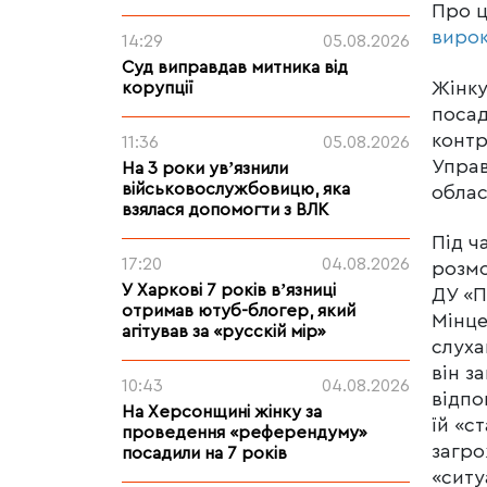
Про 
виро
14:29
05.08.2026
Суд виправдав митника від
Жінку
корупції
посад
контр
11:36
05.08.2026
Управ
На 3 роки увʼязнили
військовослужбовицю, яка
облас
взялася допомогти з ВЛК
Під ч
17:20
04.08.2026
розмо
У Харкові 7 років вʼязниці
ДУ «П
отримав ютуб-блогер, який
Мінце
агітував за «русскій мір»
слуха
він з
10:43
04.08.2026
відпо
На Херсонщині жінку за
їй «с
проведення «референдуму»
загро
посадили на 7 років
«ситу