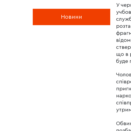
У чер
учбов
Новини
служб
розта
фрагм
відом
ствер
що в 
буде 
Чолов
співр
пригн
нарко
співп
утрим
Обвин
позба