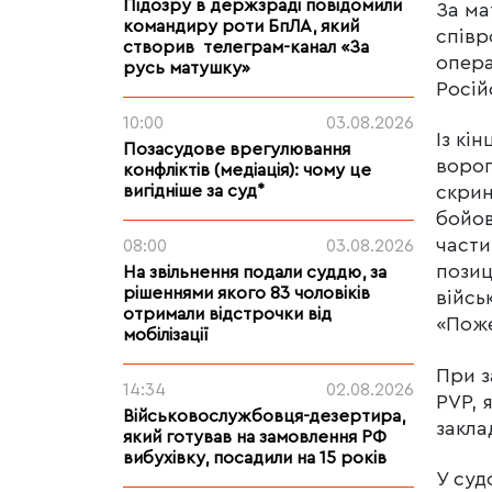
Підозру в держзраді повідомили
За ма
командиру роти БпЛА, який
співр
створив телеграм-канал «За
опера
русь матушку»
Росій
10:00
03.08.2026
Із кі
Позасудове врегулювання
ворог
конфліктів (медіація): чому це
вигідніше за суд*
скрин
бойов
части
08:00
03.08.2026
позиц
На звільнення подали суддю, за
рішеннями якого 83 чоловіків
війсь
отримали відстрочки від
«Поже
мобілізації
При з
14:34
02.08.2026
PVР, 
Військовослужбовця-дезертира,
закла
який готував на замовлення РФ
вибухівку, посадили на 15 років
У суд