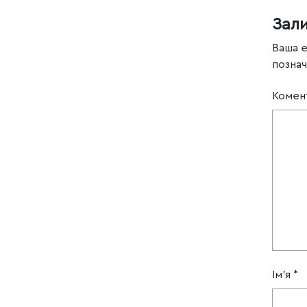
Зал
Ваша 
позна
Комен
Ім'я
*