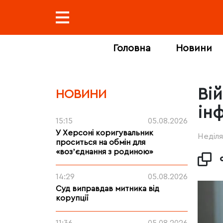
Головна
Новини
Ві
НОВИНИ
ін
15:15
05.08.2026
У Херсоні коригувальник
Неділя
проситься на обмін для
«возʼєднання з родиною»
14:29
05.08.2026
Суд виправдав митника від
корупції