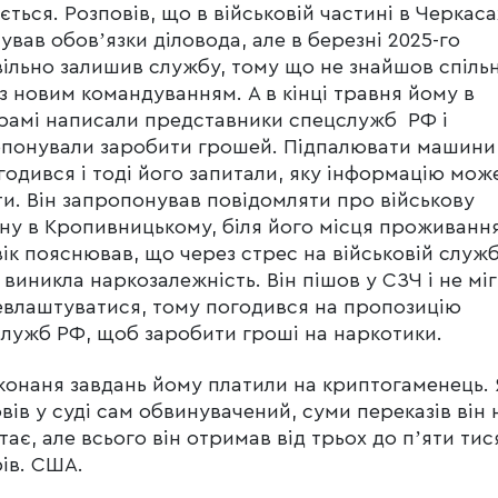
ється. Розповів, що в військовій частині в Черкаса
ував обовʼязки діловода, але в березні 2025-го
ільно залишив службу, тому що не знайшов спільн
з новим командуванням. А в кінці травня йому в
рамі написали представники спецслужб РФ і
понували заробити грошей. Підпалювати машини 
годився і тоді його запитали, яку інформацію мож
и. Він запропонував повідомляти про військову
ну в Кропивницькому, біля його місця проживання
ік пояснював, що через стрес на військовій служб
 виникла наркозалежність. Він пішов у СЗЧ і не міг
влаштуватися, тому погодився на пропозицію
лужб РФ, щоб заробити гроші на наркотики.
конаня завдань йому платили на криптогаменець. 
вів у суді сам обвинувачений, суми переказів він 
тає, але всього він отримав від трьох до пʼяти тис
ів. США.