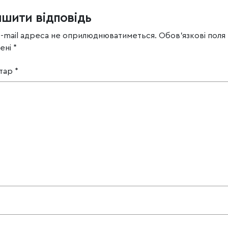
ишити відповідь
e-mail адреса не оприлюднюватиметься.
Обов’язкові поля
чені
*
тар
*