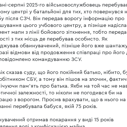
вні-серпні 2025-го військовослужбовець перебува
ому центрі у батальйоні для тих, хто повернувся 
у після СЗЧ. Він передав ворогу інформацію про
шування цього учбового центру, а пізніше надісла
ент мапи з лінії бойового зіткнення, тобто перед
ості з тих місць де перебував особисто. Як
джував обвинувачений, пізніше його вже шантаж
разі відмови від продовження співпраці про його д
повідомлено командуванню ЗСУ.
ік сказав суду, що його покійний батько, нібито, б
обітником СБУ, а тому він пішов на злочин, факти
ічуючи памʼять про батька. Якби на той час не ма
тичної залежності, то ніколи не погодився би на
рацю з ворогом. Просив врахувати, що в нього на
анні перебувала бабуся, якій 75 років.
увачений отримав покарання у виді 15 років
влення волі з конфіскацією майна.