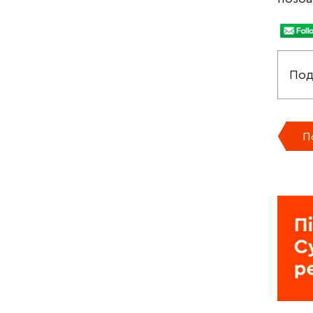
Под
П