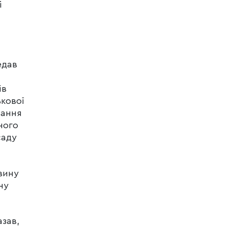
і
едав
ів
ькової
вання
ного
саду
вину
ну
азав,