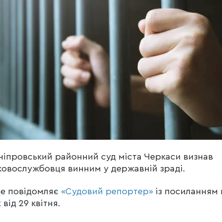
іпровський районний суд міста Черкаси визнав
ковослужбовця винним у державній зраді.
це повідомляє
«Судовий репортер»
із посиланням 
к
від 29 квітня.