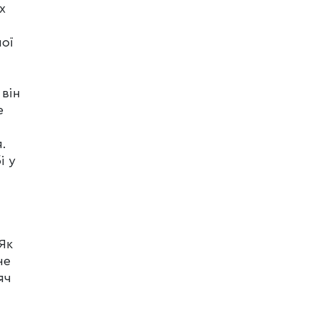
х
ої
він
е
.
і у
Як
не
яч