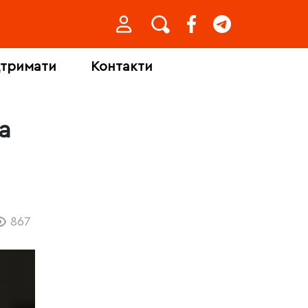
дтримати
Контакти
а
867