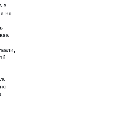
в в
на на
в
авав
ували,
ії
ув
чно
в