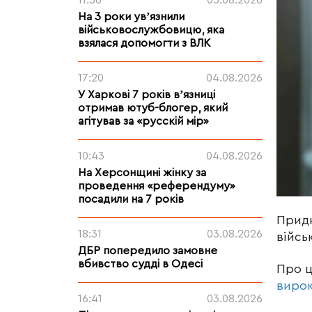
11:36
05.08.2026
На 3 роки увʼязнили
військовослужбовицю, яка
взялася допомогти з ВЛК
17:20
04.08.2026
У Харкові 7 років вʼязниці
отримав ютуб-блогер, який
агітував за «русскій мір»
10:43
04.08.2026
На Херсонщині жінку за
проведення «референдуму»
посадили на 7 років
Придн
18:31
03.08.2026
війсь
ДБР попередило замовне
вбивство судді в Одесі
Про 
виро
16:41
03.08.2026