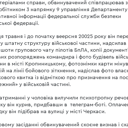
теріалами справи, обвинувачений співпрацював з
обітником 3 напрямку 9 управління Департаменту
тивної інформації федеральної служби безпеки
ської федерації.
нця травня і до початку веерсня 20025 року він пер
у штатну структуру військової частини, надсилав
шоти групового чату пілотів БпЛА, копії документ
их розпоряджень командира і фото будівель війс
ни в місті Кропиницькому, фотознімки карти міну
ій на лінії бойового зіткнення, надіслав фото влас
кового квитка із відміткою про призначення на по
жний» у військовій частині.
атриманні у чоловіка вилучили психотропну речо
яку він курив, придбавши в телеграм-боті. Оплаче
дку він підібрав на вулиці у місті Черкаси.
овому засіданні обвинувачений скоєне визнав і ск