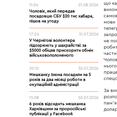
що ка
11:04
01.08.2026
викон
Чоловік, який передав
самов
посадовцю СБУ $20 тис хабара,
пішов на угоду
мови 
телег
17:24
31.07.2026
запро
У Чернігові волонтера
не по
підозрюють у шахрайстві: за
робит
$5000 обіцяв прискорити обмін
части
військовополоненого
Чолов
нього
20:10
30.07.2026
праце
Мешканку Ізюма посадили на 5
спецс
років за два місяці роботи в
окупаційній адміністрації
За ви
розпо
15:08
30.07.2026
памʼя
6 років відсидить мешканка
Харківщини за проросійські
долар
публікації у Facebook