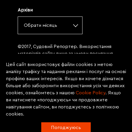
Архіви
Обрати місяць
©2017, Судовий Репортер. Використання
матеріалів сайту лише за умови посилання
(для інтернет-видань - гіперпосилання) на
Цей сайт використовує файли cookies з метою
«Судовий репортер» не нижче третього
аналізу трафіку та надання реклами і послуг на основі
абзацу. Матеріали, щодо яких міститься
профілю ваших інтересів. Якщо ви хочете дізнатися
заборона на повну републікацію
більше або заборонити використання усіх чи деяких
(передрук, копіювання, відтворення або
cookies, ознайомтесь з нашою
Сookie Policy
. Якщо
інше використання), заборонено
ви натиснете «погоджуюсь» чи продовжите
передруковувати без згоди редакції.
навігування сайтом, ви погоджуєтесь з політикою
Матеріали з позначкою PROMOTED, ЗА
cookies.
ПІДТРИМКИ, * публікуються на правах
реклами.
Погоджуюсь