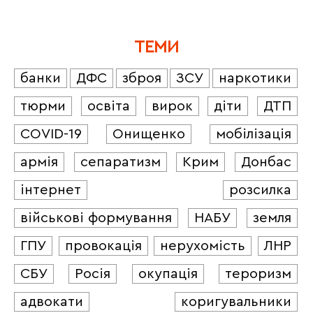
ТЕМИ
банки
ДФС
зброя
ЗСУ
наркотики
тюрми
освіта
вирок
діти
ДТП
COVID-19
Онищенко
мобілізація
армія
сепаратизм
Крим
Донбас
інтернет
розсилка
військові формування
НАБУ
земля
ГПУ
провокація
нерухомість
ЛНР
СБУ
Росія
окупація
тероризм
адвокати
коригувальники