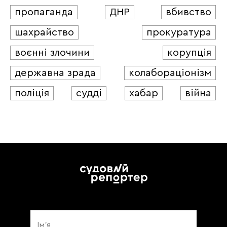
пропаганда
ДНР
вбивство
шахрайство
прокуратура
воєнні злочини
корупція
державна зрада
колабораціонізм
поліція
судді
хабар
війна