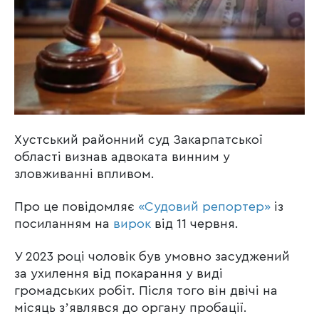
Хустський районний суд Закарпатської
області визнав адвоката винним у
зловживанні впливом.
Про це повідомляє
«Судовий репортер»
із
посиланням на
вирок
від 11 червня.
У 2023 році чоловік був умовно засуджений
за ухилення від покарання у виді
громадських робіт. Після того він двічі на
місяць зʼявлявся до органу пробації.