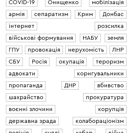
COVID-19
Онищенко
мобілізація
армія
сепаратизм
Крим
Донбас
інтернет
розсилка
військові формування
НАБУ
земля
ГПУ
провокація
нерухомість
ЛНР
СБУ
Росія
окупація
тероризм
адвокати
коригувальники
пропаганда
ДНР
вбивство
шахрайство
прокуратура
воєнні злочини
корупція
державна зрада
колабораціонізм
поліція
судді
хабар
війна