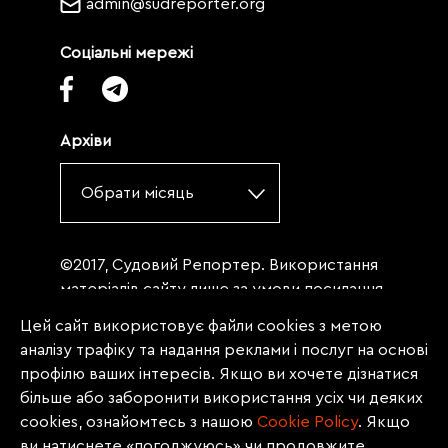
admin@sudreporter.org
Соціальні мережі
Архіви
Обрати місяць
©2017, Судовий Репортер. Використання
матеріалів сайту лише за умови посилання
(для інтернет-видань - гіперпосилання) на
Цей сайт використовує файли cookies з метою
«Судовий репортер» не нижче третього
аналізу трафіку та надання реклами і послуг на основі
абзацу. Матеріали, щодо яких міститься
профілю ваших інтересів. Якщо ви хочете дізнатися
заборона на повну републікацію
більше або заборонити використання усіх чи деяких
(передрук, копіювання, відтворення або
cookies, ознайомтесь з нашою
Сookie Policy
. Якщо
інше використання), заборонено
ви натиснете «погоджуюсь» чи продовжите