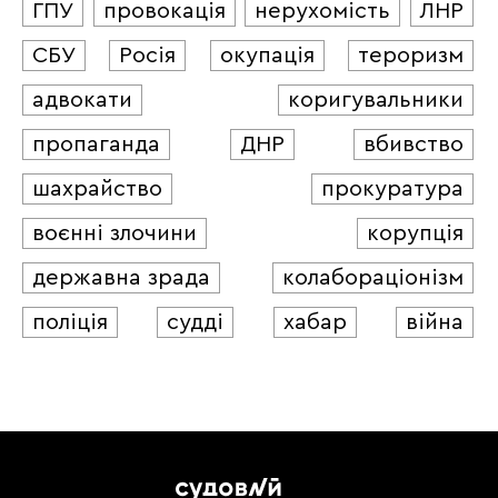
ГПУ
провокація
нерухомість
ЛНР
СБУ
Росія
окупація
тероризм
адвокати
коригувальники
пропаганда
ДНР
вбивство
шахрайство
прокуратура
воєнні злочини
корупція
державна зрада
колабораціонізм
поліція
судді
хабар
війна