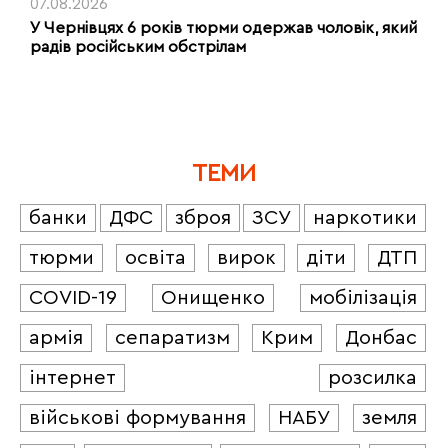
07.08.2026
У Чернівцях 6 років тюрми одержав чоловік, який
радів російським обстрілам
ТЕМИ
банки
ДФС
зброя
ЗСУ
наркотики
тюрми
освіта
вирок
діти
ДТП
COVID-19
Онищенко
мобілізація
армія
сепаратизм
Крим
Донбас
інтернет
розсилка
військові формування
НАБУ
земля