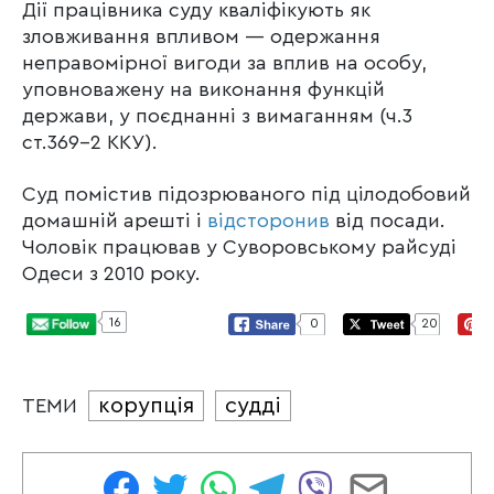
Дії працівника суду кваліфікують як
зловживання впливом — одержання
неправомірної вигоди за вплив на особу,
уповноважену на виконання функцій
держави, у поєднанні з вимаганням (ч.3
ст.369-2 ККУ).
Суд помістив підозрюваного під цілодобовий
домашній арешті і
відсторонив
від посади.
Чоловік працював у Суворовському райсуді
Одеси з 2010 року.
16
0
20
корупція
судді
ТЕМИ