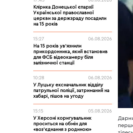
17:45
06.08.2026
Клірика Донецької єпархії
Української православної
церкви за держзраду посадили
на 15 років
15:27
06.08.2026
На 15 років увʼязнили
прикордонника, який встановив
для ФСБ відеокамеру біля
залізничної станції
10:28
06.08.2026
У Луцьку ексначальник відділу
патрульної поліції, затриманий на
хабарі, пішов на угоду
15:15
05.08.2026
Дарни
У Херсоні коригувальник
проситься на обмін для
першо
«возʼєднання з родиною»
тілес