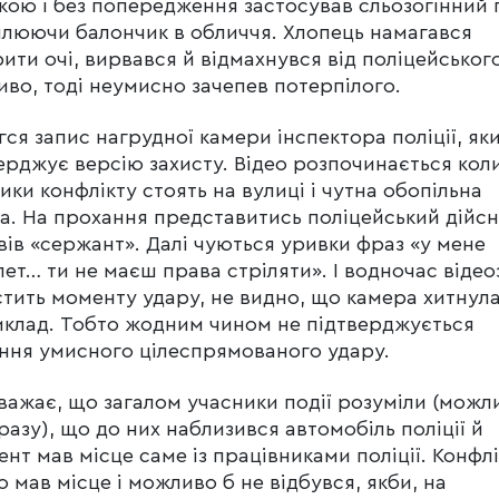
йкою і без попередження застосував сльозогінний г
люючи балончик в обличчя. Хлопець намагався
ити очі, вирвався й відмахнувся від поліцейського
во, тоді неумисно зачепев потерпілого.
гся запис нагрудної камери інспектора поліції, як
ерджує версію захисту. Відео розпочинається коли
ики конфлікту стоять на вулиці і чутна обопільна
а. На прохання представитись поліцейський дійс
вів «сержант». Далі чуються уривки фраз «у мене
лет… ти не маєш права стріляти». І водночас віде
стить моменту удару, не видно, що камера хитнула
клад. Тобто жодним чином не підтверджується
ння умисного цілеспрямованого удару.
важає, що загалом учасники події розуміли (можл
разу), що до них наблизився автомобіль поліції й
ент мав місце саме із працівниками поліції. Конфлі
о мав місце і можливо б не відбувся, якби, на