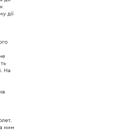
н
му дії
ого
не
іть
. На
ив
олет.
за ним