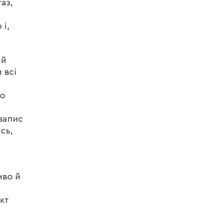
аз,
 і,
ий
 всі
но
озапис
сь,
иво й
кт