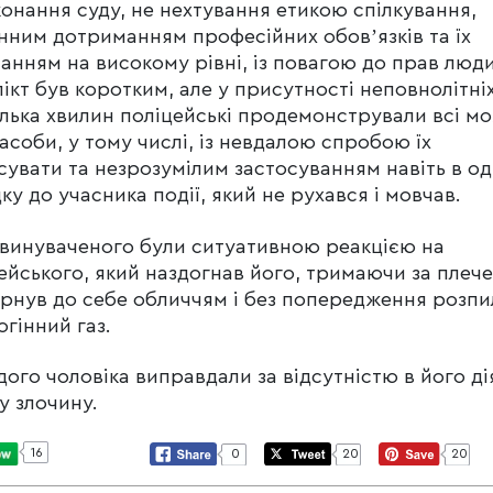
онання суду, не нехтування етикою спілкування,
нним дотриманням професійних обовʼязків та їх
анням на високому рівні, із повагою до прав люд
ікт був коротким, але у присутності неповнолітніх 
ілька хвилин поліцейські продемонстрували всі м
асоби, у тому числі, із невдалою спробою їх
сувати та незрозумілим застосуванням навіть в о
ку до учасника події, який не рухався і мовчав.
бвинуваченого були ситуативною реакцією на
ейського, який наздогнав його, тримаючи за плече
рнув до себе обличчям і без попередження розпи
огінний газ.
ого чоловіка виправдали за відсутністю в його ді
у злочину.
16
0
20
20