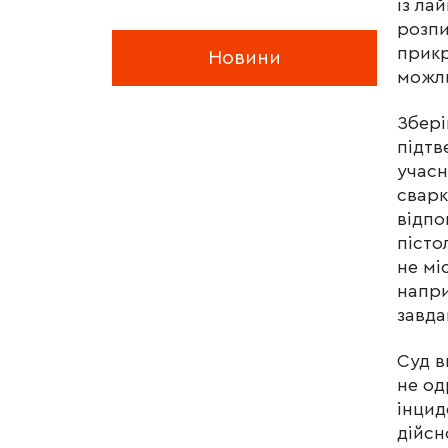
із ла
розпи
прикр
Новини
можли
Збері
підтв
учасн
сварк
відпо
пісто
не мі
напри
завда
Суд в
не од
інцид
дійсн