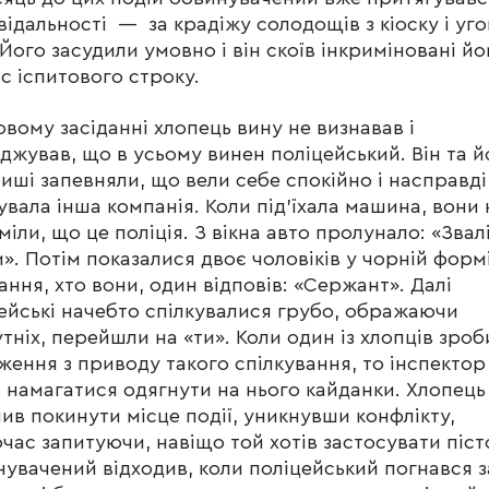
відальності — за крадіжу солодощів з кіоску і уго
 Його засудили умовно і він скоїв інкриміновані йо
ас іспитового строку.
овому засіданні хлопець вину не визнавав і
джував, що в усьому винен поліцейський. Він та й
иші запевняли, що вели себе спокійно і насправді
увала інша компанія. Коли під’їхала машина, вони 
міли, що це поліція. З вікна авто пролунало: «Звал
и». Потім показалися двоє чоловіків у чорній формі
ання, хто вони, один відповів: «Сержант». Далі
ейські начебто спілкувалися грубо, ображаючи
тніх, перейшли на «ти». Коли один із хлопців зроб
ження з приводу такого спілкування, то інспектор
 намагатися одягнути на нього кайданки. Хлопець
ив покинути місце події, уникнувши конфлікту,
час запитуючи, навіщо той хотів застосувати піст
увачений відходив, коли поліцейський погнався 