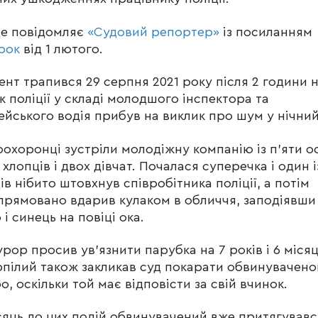
це повідомляє
«Судовий репортер»
із посиланням
рок
від 1 лютого.
ент трапився 29 серпня 2021 року після 2 години н
ж поліції у складі молодшого інспектора та
ейського водія прибув на виклик про шум у нічний
охоронці зустріли молодіжну компанію із п’яти ос
 хлопців і двох дівчат. Почалася суперечка і один і
ів нібито штовхнув співробітника поліції, а потім
прямовано вдарив кулаком в обличчя, заподіявши
 і синець на повіці ока.
рор просив ув’язнити парубка на 7 років і 6 місяц
пілий також закликав суд покарати обвинувачено
о, оскільки той має відповісти за свій вчинок.
сяць до цих подій обвинувачений вже притягувавс