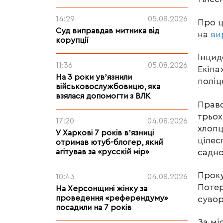
14:29
05.08.2026
Про 
Суд виправдав митника від
на
ви
корупції
Інцид
11:36
05.08.2026
Екіпа
На 3 роки увʼязнили
поліц
військовослужбовицю, яка
взялася допомогти з ВЛК
Право
трьох
17:20
04.08.2026
хлопц
У Харкові 7 років вʼязниці
цілес
отримав ютуб-блогер, який
садно
агітував за «русскій мір»
Проку
10:43
04.08.2026
Потер
На Херсонщині жінку за
проведення «референдуму»
сувор
посадили на 7 років
За мі