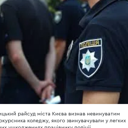
цький райсуд міста Києва визнав невинуватим
курсника коледжу, якого звинувачували у легких
них ушкодженнях працівнику поліції.