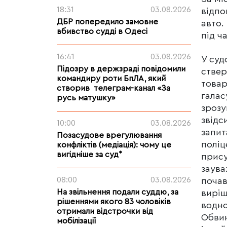
18:31
03.08.2026
відпо
ДБР попередило замовне
авто.
вбивство судді в Одесі
під ч
16:41
03.08.2026
У суд
Підозру в держзраді повідомили
ствер
командиру роти БпЛА, який
товар
створив телеграм-канал «За
галас
русь матушку»
зрозу
звідс
10:00
03.08.2026
запит
Позасудове врегулювання
поліц
конфліктів (медіація): чому це
вигідніше за суд*
прису
заува
08:00
03.08.2026
почав
На звільнення подали суддю, за
виріш
рішеннями якого 83 чоловіків
водно
отримали відстрочки від
Обвин
мобілізації