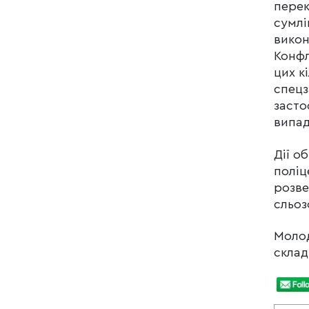
перек
сумлі
викон
Конфл
цих к
спецз
засто
випад
Дії о
поліц
розве
сльоз
Молод
склад