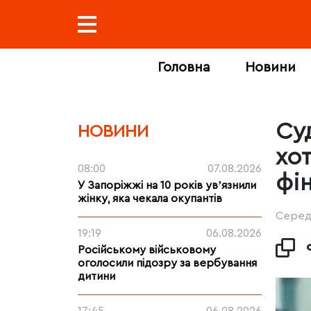
Головна
Новини
Су
НОВИНИ
хот
08:00
07.08.2026
фі
У Запоріжжі на 10 років увʼязнили
жінку, яка чекала окупантів
Середа
19:19
06.08.2026
Російському військовому
оголосили підозру за вербування
дитини