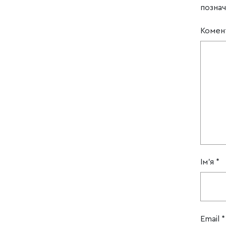
позна
Комен
Ім'я
*
Email
*