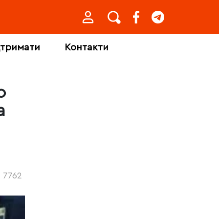
дтримати
Контакти
о
а
7762