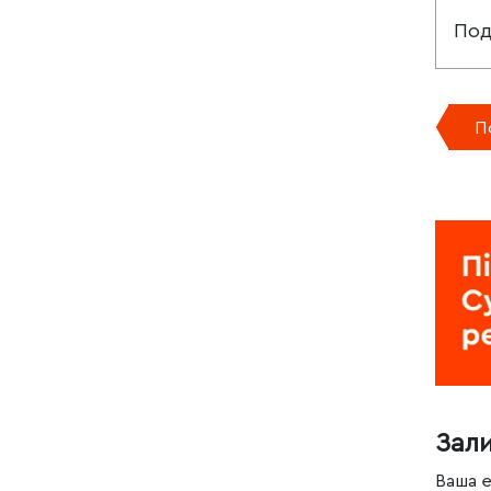
Под
П
Зал
Ваша 