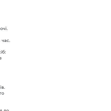
очі.
 час.
іб:
з
ів.
го
я до