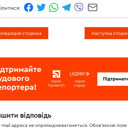
ілитися:
опередня сторінка
Наступна сторін
ишити відповідь
e-mail адреса не оприлюднюватиметься.
Обов’язкові поля