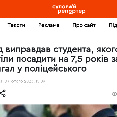
Тексти
Реклама
Про сайт
Пі
д виправдав студента, яког
іли посадити на 7,5 років з
нгал у поліцейського
, 8 Лютого 2023, 15:09