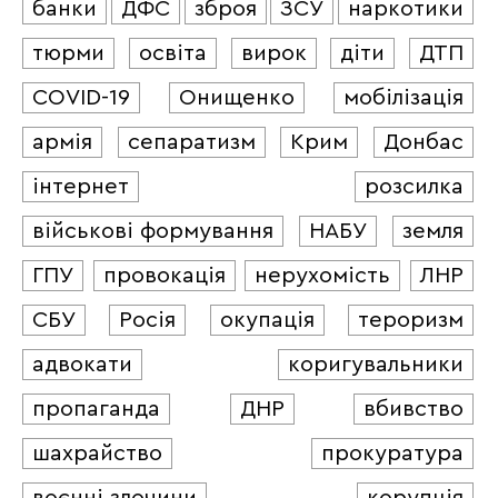
банки
ДФС
зброя
ЗСУ
наркотики
тюрми
освіта
вирок
діти
ДТП
COVID-19
Онищенко
мобілізація
армія
сепаратизм
Крим
Донбас
інтернет
розсилка
військові формування
НАБУ
земля
ГПУ
провокація
нерухомість
ЛНР
СБУ
Росія
окупація
тероризм
адвокати
коригувальники
пропаганда
ДНР
вбивство
шахрайство
прокуратура
воєнні злочини
корупція