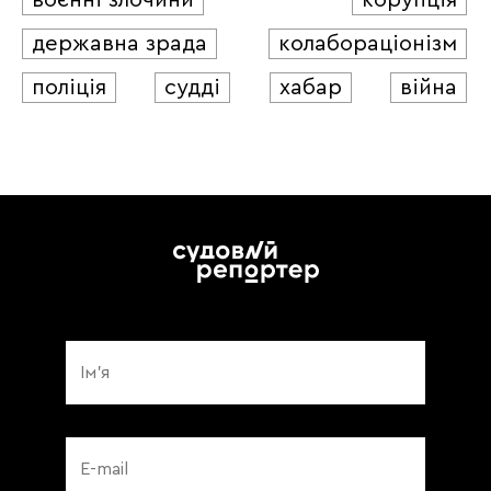
державна зрада
колабораціонізм
поліція
судді
хабар
війна