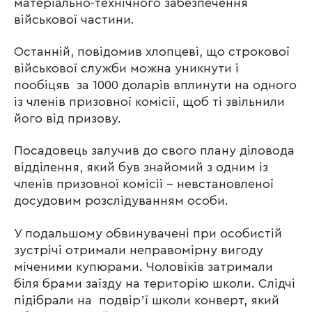
матеріально-технічного забезпечення
військової частини.
Останній, повідомив хлопцеві, що строкової
військової служби можна уникнути і
пообіцяв за 1000 доларів вплинути на одного
із членів призовної комісії, щоб ті звільнили
його від призову.
Посадовець залучив до свого плану діловода
відділення, який був знайомий з одним із
членів призовної комісії – невстановленої
досудовим розслідуванням особи.
У подальшому обвинувачені при особистій
зустрічі отримали неправомірну вигоду
міченими купюрами. Чоловіків затримали
біля брами заїзду на територію школи. Слідчі
підібрали на подвірʼї школи конверт, який