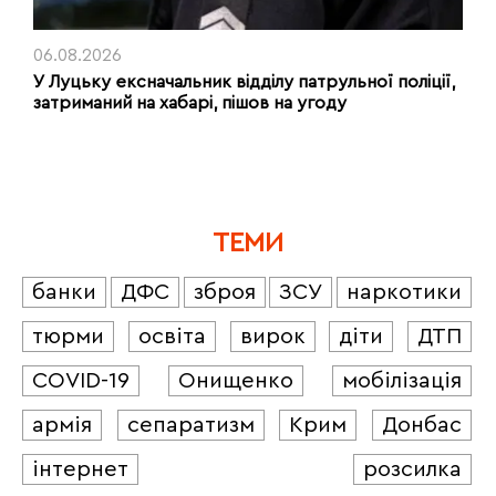
06.08.2026
У Луцьку ексначальник відділу патрульної поліції,
затриманий на хабарі, пішов на угоду
ТЕМИ
банки
ДФС
зброя
ЗСУ
наркотики
тюрми
освіта
вирок
діти
ДТП
COVID-19
Онищенко
мобілізація
армія
сепаратизм
Крим
Донбас
інтернет
розсилка