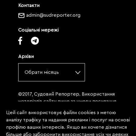
Контакти
admin@sudreporter.org
Соціальні мережі
Архіви
Обрати місяць
©2017, Судовий Репортер. Використання
матеріалів сайту лише за умови посилання
(для інтернет-видань - гіперпосилання) на
Цей сайт використовує файли cookies з метою
«Судовий репортер» не нижче третього
аналізу трафіку та надання реклами і послуг на основі
абзацу. Матеріали, щодо яких міститься
профілю ваших інтересів. Якщо ви хочете дізнатися
заборона на повну републікацію
більше або заборонити використання усіх чи деяких