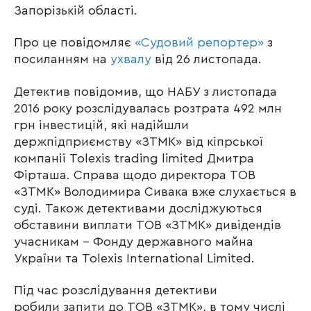
Запорізькій області.
Про це повідомляє
«Судовий репортер»
з
посиланням на
ухвалу
від 26 листопада.
Детектив повідомив, що НАБУ з листопада
2016 року розслідувалась розтрата 492 млн
грн інвестицій, які надійшли
держпідприємству «ЗТМК» від кіпрської
компанії Tolexis trading limited Дмитра
Фірташа. Справа щодо директора ТОВ
«ЗТМК» Володимира Сивака вже слухається в
суді. Також детективами досліджуються
обставини виплати ТОВ «ЗТМК» дивідендів
учасникам – Фонду державного майна
України та Tolexis International Limited.
Під час розслідування детективи
робили запити до ТОВ «ЗТМК», в тому числі