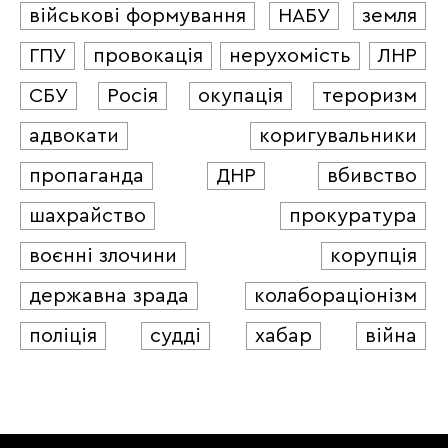
військові формування
НАБУ
земля
ГПУ
провокація
нерухомість
ЛНР
СБУ
Росія
окупація
тероризм
адвокати
коригувальники
пропаганда
ДНР
вбивство
шахрайство
прокуратура
воєнні злочини
корупція
державна зрада
колабораціонізм
поліція
судді
хабар
війна