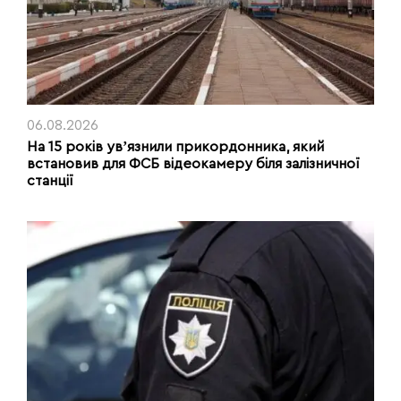
06.08.2026
На 15 років увʼязнили прикордонника, який
встановив для ФСБ відеокамеру біля залізничної
станції