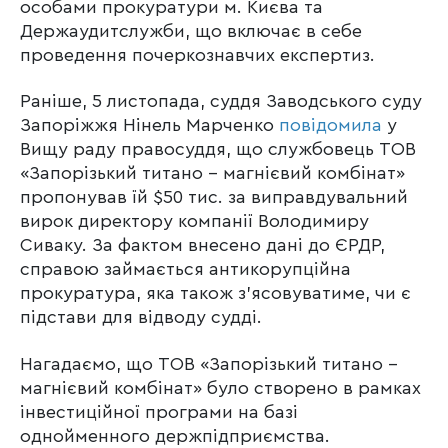
особами прокуратури м. Києва та
Держаудитслужби, що включає в себе
проведення почеркознавчих експертиз.
Раніше, 5 листопада, суддя Заводського суду
Запоріжжя Нінель Марченко
повідомила
у
Вищу раду правосуддя, що службовець ТОВ
«Запорізький титано – магнієвий комбінат»
пропонував їй $50 тис. за виправдувальний
вирок директору компанії Володимиру
Сиваку. За фактом внесено дані до ЄРДР,
справою займається антикорупційна
прокуратура, яка також з’ясовуватиме, чи є
підстави для відводу судді.
Нагадаємо, що ТОВ «Запорізький титано –
магнієвий комбінат» було створено в рамках
інвестиційної програми на базі
однойменного держпідприємства.