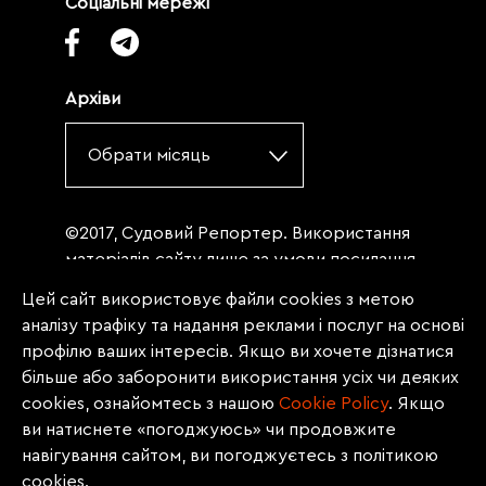
Соціальні мережі
Архіви
Обрати місяць
©2017, Судовий Репортер. Використання
матеріалів сайту лише за умови посилання
(для інтернет-видань - гіперпосилання) на
Цей сайт використовує файли cookies з метою
«Судовий репортер» не нижче третього
аналізу трафіку та надання реклами і послуг на основі
абзацу. Матеріали, щодо яких міститься
профілю ваших інтересів. Якщо ви хочете дізнатися
заборона на повну републікацію
більше або заборонити використання усіх чи деяких
(передрук, копіювання, відтворення або
cookies, ознайомтесь з нашою
Сookie Policy
. Якщо
інше використання), заборонено
ви натиснете «погоджуюсь» чи продовжите
передруковувати без згоди редакції.
навігування сайтом, ви погоджуєтесь з політикою
Матеріали з позначкою PROMOTED, ЗА
cookies.