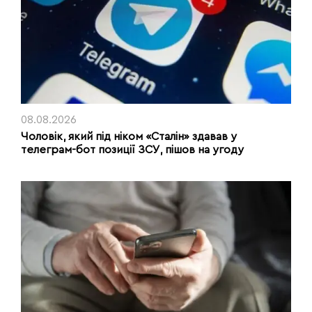
08.08.2026
Чоловік, який під ніком «Сталін» здавав у
телеграм-бот позиції ЗСУ, пішов на угоду