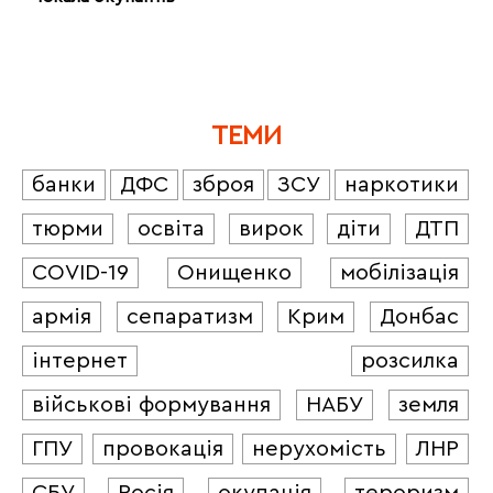
ТЕМИ
банки
ДФС
зброя
ЗСУ
наркотики
тюрми
освіта
вирок
діти
ДТП
COVID-19
Онищенко
мобілізація
армія
сепаратизм
Крим
Донбас
інтернет
розсилка
військові формування
НАБУ
земля
ГПУ
провокація
нерухомість
ЛНР