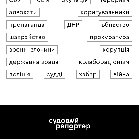
СБУ
Росія
окупація
тероризм
адвокати
коригувальники
пропаганда
ДНР
вбивство
шахрайство
прокуратура
воєнні злочини
корупція
державна зрада
колабораціонізм
поліція
судді
хабар
війна