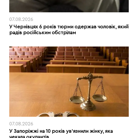
07.08.2026
У Чернівцях 6 років тюрми одержав чоловік, який
радів російським обстрілам
07.08.2026
У Запоріжжі на 10 років увʼязнили жінку, яка
чекала окупантів