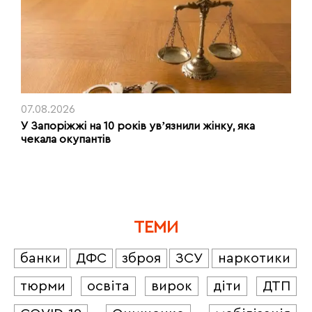
07.08.2026
У Запоріжжі на 10 років увʼязнили жінку, яка
чекала окупантів
ТЕМИ
банки
ДФС
зброя
ЗСУ
наркотики
тюрми
освіта
вирок
діти
ДТП