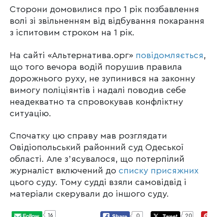
Сторони домовилися про 1 рік позбавлення
волі зі звільненням від відбування покарання
з іспитовим строком на 1 рік.
На сайті «Альтернатива.орг»
повідомляється
,
що того вечора водій порушив правила
дорожнього руху, не зупинився на законну
вимогу поліціянтів і надалі поводив себе
неадекватно та спровокував конфліктну
ситуацію.
Спочатку цю справу мав розглядати
Овідіопольський районний суд Одеської
області. Але зʼясувалося, що потерпілий
журналіст включений до
списку присяжних
цього суду. Тому судді взяли самовідвід і
матеріали скерували до іншого суду.
16
0
20