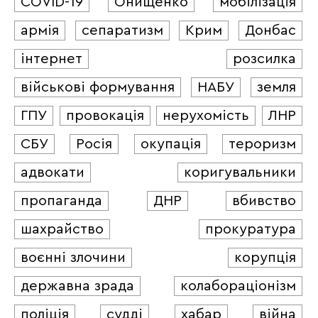
COVID-19
Онищенко
мобілізація
армія
сепаратизм
Крим
Донбас
інтернет
розсилка
військові формування
НАБУ
земля
ГПУ
провокація
нерухомість
ЛНР
СБУ
Росія
окупація
тероризм
адвокати
коригувальники
пропаганда
ДНР
вбивство
шахрайство
прокуратура
воєнні злочини
корупція
державна зрада
колабораціонізм
поліція
судді
хабар
війна