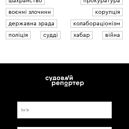
шахрайство
прокуратура
воєнні злочини
корупція
державна зрада
колабораціонізм
поліція
судді
хабар
війна