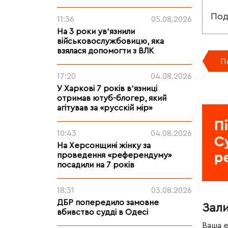
Под
11:36
05.08.2026
На 3 роки увʼязнили
військовослужбовицю, яка
взялася допомогти з ВЛК
П
17:20
04.08.2026
У Харкові 7 років вʼязниці
отримав ютуб-блогер, який
агітував за «русскій мір»
10:43
04.08.2026
На Херсонщині жінку за
проведення «референдуму»
посадили на 7 років
18:31
03.08.2026
ДБР попередило замовне
Зал
вбивство судді в Одесі
Ваша 