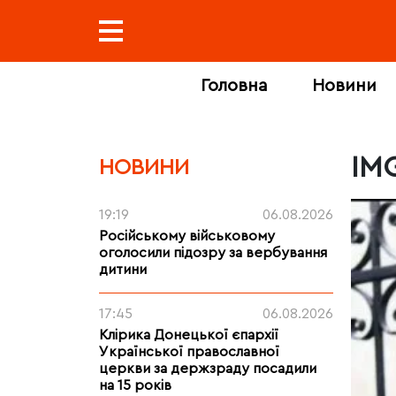
Головна
Новини
IM
НОВИНИ
19:19
06.08.2026
Російському військовому
оголосили підозру за вербування
дитини
17:45
06.08.2026
Клірика Донецької єпархії
Української православної
церкви за держзраду посадили
на 15 років