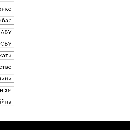
енко
нбас
НАБУ
СБУ
кати
ство
чини
нізм
ійна