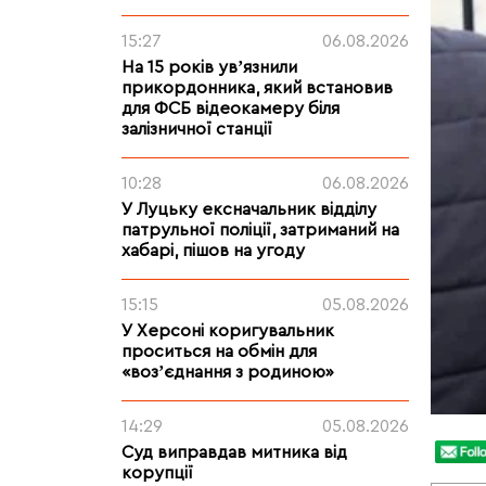
15:27
06.08.2026
На 15 років увʼязнили
прикордонника, який встановив
для ФСБ відеокамеру біля
залізничної станції
10:28
06.08.2026
У Луцьку ексначальник відділу
патрульної поліції, затриманий на
хабарі, пішов на угоду
15:15
05.08.2026
У Херсоні коригувальник
проситься на обмін для
«возʼєднання з родиною»
14:29
05.08.2026
Суд виправдав митника від
корупції