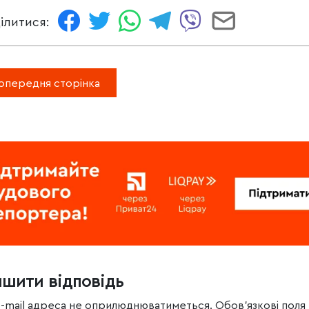
ілитися:
опередня сторінка
ишити відповідь
e-mail адреса не оприлюднюватиметься.
Обов’язкові поля