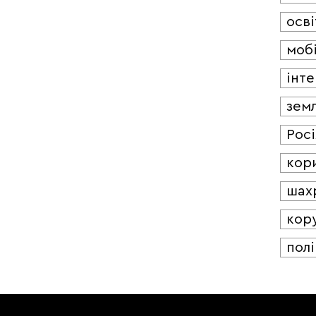
осві
мобі
інт
зем
Росі
кор
шах
кор
полі