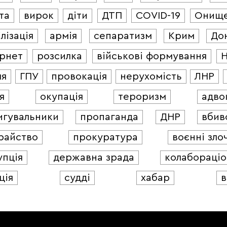
та
вирок
діти
ДТП
COVID-19
Онищ
лізація
армія
сепаратизм
Крим
До
ернет
розсилка
військові формування
ля
ГПУ
провокація
нерухомість
ЛНР
я
окупація
тероризм
адво
игувальники
пропаганда
ДНР
вбив
райство
прокуратура
воєнні зло
упція
державна зрада
колабораціо
ція
судді
хабар
в