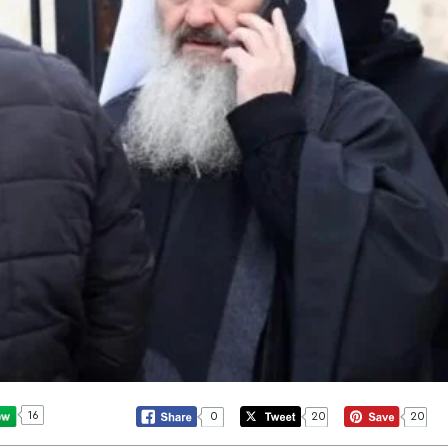
16
0
20
20