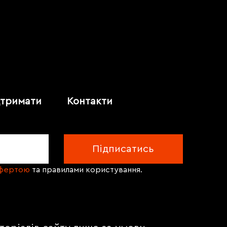
дтримати
Контакти
офертою
та правилами користування.