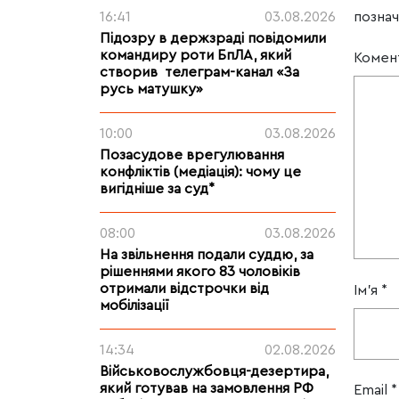
позна
16:41
03.08.2026
Підозру в держзраді повідомили
командиру роти БпЛА, який
Комен
створив телеграм-канал «За
русь матушку»
10:00
03.08.2026
Позасудове врегулювання
конфліктів (медіація): чому це
вигідніше за суд*
08:00
03.08.2026
На звільнення подали суддю, за
рішеннями якого 83 чоловіків
отримали відстрочки від
Ім'я
*
мобілізації
14:34
02.08.2026
Військовослужбовця-дезертира,
який готував на замовлення РФ
Email
*