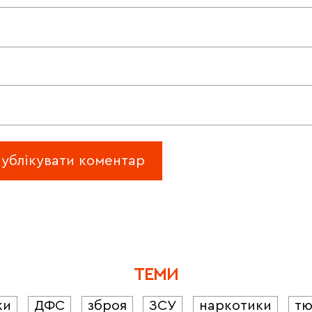
ТЕМИ
ки
ДФС
зброя
ЗСУ
наркотики
т