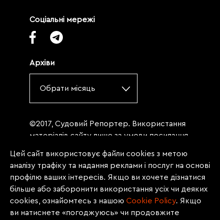
Соціальні мережі
Архіви
Обрати місяць
©2017, Судовий Репортер. Використання
матеріалів сайту лише за умови посилання
(для інтернет-видань - гіперпосилання) на
Цей сайт використовує файли cookies з метою
«Судовий репортер» не нижче третього
аналізу трафіку та надання реклами і послуг на основі
абзацу. Матеріали, щодо яких міститься
профілю ваших інтересів. Якщо ви хочете дізнатися
заборона на повну републікацію
більше або заборонити використання усіх чи деяких
(передрук, копіювання, відтворення або
cookies, ознайомтесь з нашою
Сookie Policy
. Якщо
інше використання), заборонено
ви натиснете «погоджуюсь» чи продовжите
передруковувати без згоди редакції.