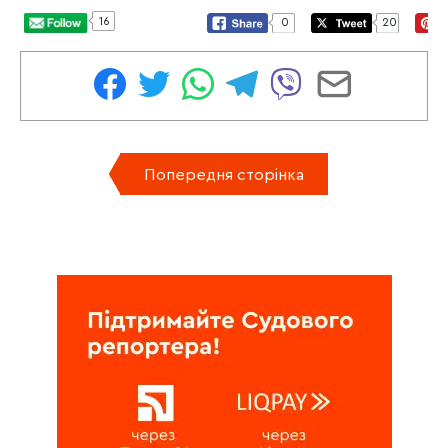
16
0
20
Попередня сторінка