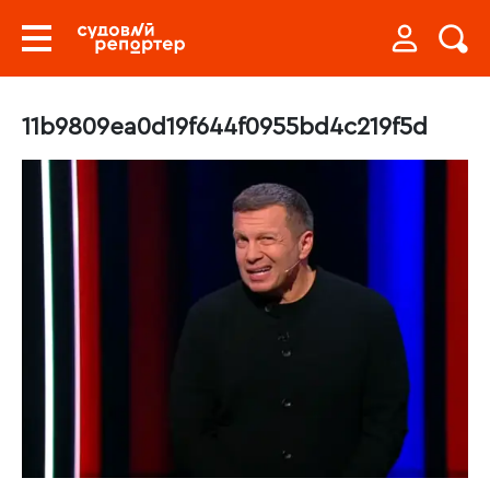
11b9809ea0d19f644f0955bd4c219f5d