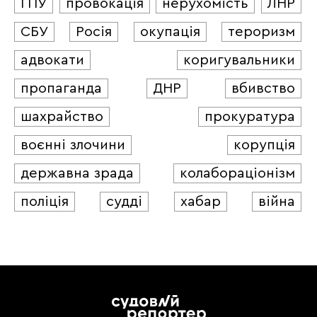
ГПУ
провокація
нерухомість
ЛНР
СБУ
Росія
окупація
тероризм
адвокати
коригувальники
пропаганда
ДНР
вбивство
шахрайство
прокуратура
воєнні злочини
корупція
державна зрада
колабораціонізм
поліція
судді
хабар
війна