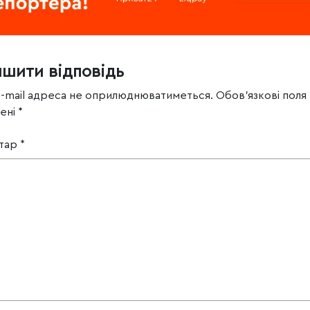
ишити відповідь
e-mail адреса не оприлюднюватиметься.
Обов’язкові поля
чені
*
тар
*