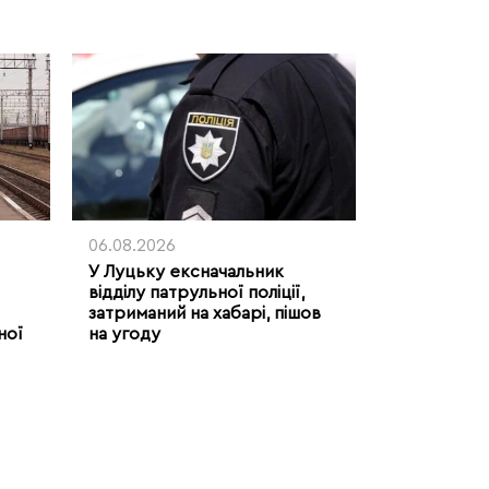
06.08.2026
У Луцьку ексначальник
відділу патрульної поліції,
затриманий на хабарі, пішов
ної
на угоду