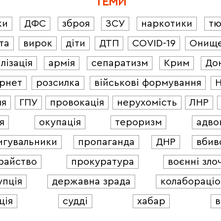
ТЕМИ
ки
ДФС
зброя
ЗСУ
наркотики
т
та
вирок
діти
ДТП
COVID-19
Онищ
лізація
армія
сепаратизм
Крим
До
ернет
розсилка
військові формування
ля
ГПУ
провокація
нерухомість
ЛНР
я
окупація
тероризм
адво
игувальники
пропаганда
ДНР
вбив
райство
прокуратура
воєнні зло
упція
державна зрада
колабораціо
ція
судді
хабар
в