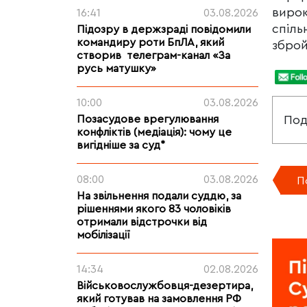
вирок
16:41
03.08.2026
спіль
Підозру в держзраді повідомили
командиру роти БпЛА, який
зброй
створив телеграм-канал «За
русь матушку»
10:00
03.08.2026
Позасудове врегулювання
Под
конфліктів (медіація): чому це
вигідніше за суд*
08:00
03.08.2026
П
На звільнення подали суддю, за
рішеннями якого 83 чоловіків
отримали відстрочки від
мобілізації
14:34
02.08.2026
Військовослужбовця-дезертира,
який готував на замовлення РФ