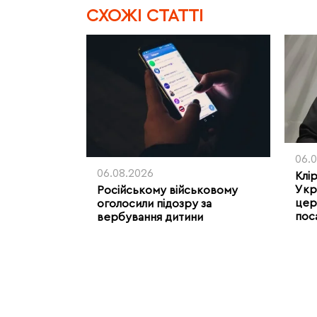
CХОЖІ СТАТТІ
06.
06.08.2026
Клі
Укр
Російському військовому
цер
оголосили підозру за
пос
вербування дитини