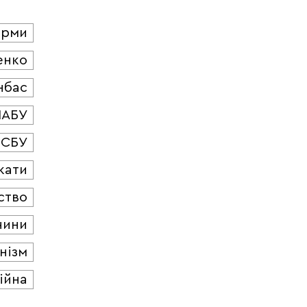
юрми
енко
нбас
НАБУ
СБУ
кати
ство
чини
нізм
ійна