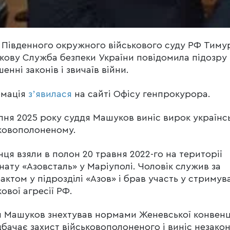
 Південного окружного військового суду РФ Тиму
ову Служба безпеки України повідомила підозру 
енні законів і звичаїв війни.
рмація
зʼявилася
на сайті Офісу генпрокурора.
пня 2025 року суддя Машуков виніс вирок українс
ковополоненому.
нця взяли в полон 20 травня 2022-го на території
нату «Азовсталь» у Маріуполі. Чоловік служив за
актом у підрозділі «Азов» і брав участь у стримув
кової агресії РФ.
 Машуков знехтував нормами Женевської конвенц
бачає захист військовополоненого і виніс незако