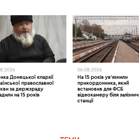
08.2026
06.08.2026
рика Донецької єпархії
На 15 років увʼязнили
аїнської православної
прикордонника, який
кви за держзраду
встановив для ФСБ
адили на 15 років
відеокамеру біля залізнич
станції