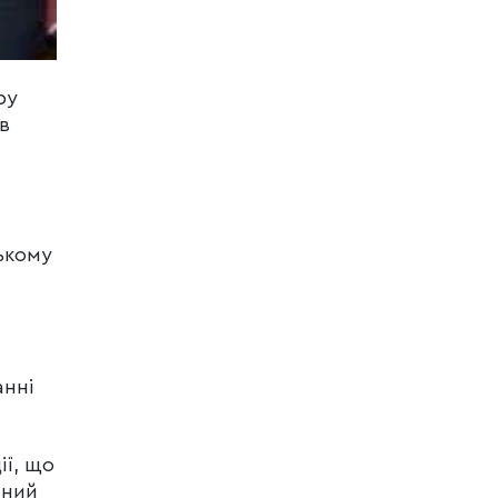
ру
в
ькому
анні
ії, що
нний