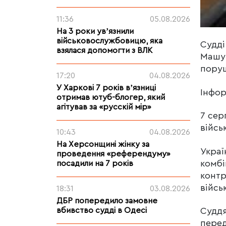
11:36
05.08.2026
На 3 роки увʼязнили
військовослужбовицю, яка
Судді
взялася допомогти з ВЛК
Машук
поруш
17:20
04.08.2026
У Харкові 7 років вʼязниці
Інфо
отримав ютуб-блогер, який
агітував за «русскій мір»
7 сер
війсь
10:43
04.08.2026
На Херсонщині жінку за
Украї
проведення «референдуму»
комбі
посадили на 7 років
контр
війсь
18:31
03.08.2026
ДБР попередило замовне
Суддя
вбивство судді в Одесі
перед