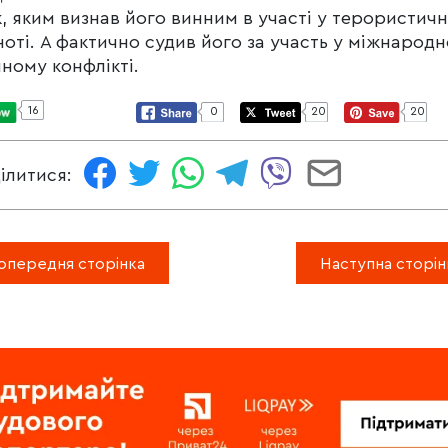
, яким визнав його винним в участі у терористичн
ноті. А фактично судив його за участь у міжнарод
ному конфлікті.
16
0
20
20
ілитися:
опередня сторінка
Наступна сторін