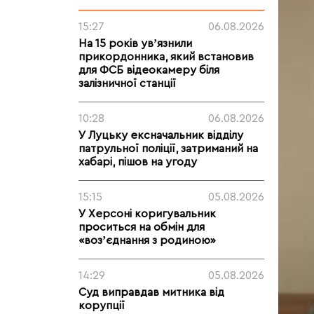
15:27
06.08.2026
На 15 років увʼязнили
прикордонника, який встановив
для ФСБ відеокамеру біля
залізничної станції
10:28
06.08.2026
У Луцьку ексначальник відділу
патрульної поліції, затриманий на
хабарі, пішов на угоду
15:15
05.08.2026
У Херсоні коригувальник
проситься на обмін для
«возʼєднання з родиною»
14:29
05.08.2026
Суд виправдав митника від
корупції