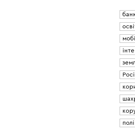
бан
осві
мобі
інт
зем
Росі
кор
шах
кор
полі