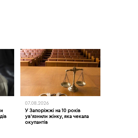
07.08.2026
ми
У Запоріжжі на 10 років
дів
увʼязнили жінку, яка чекала
окупантів