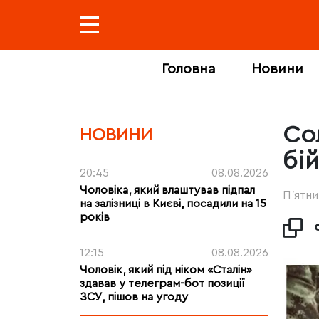
Головна
Новини
Со
НОВИНИ
бі
20:45
08.08.2026
Чоловіка, який влаштував підпал
П’ятни
на залізниці в Києві, посадили на 15
років
12:15
08.08.2026
Чоловік, який під ніком «Сталін»
здавав у телеграм-бот позиції
ЗСУ, пішов на угоду