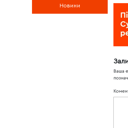
Новини
Зал
Ваша 
позна
Комен