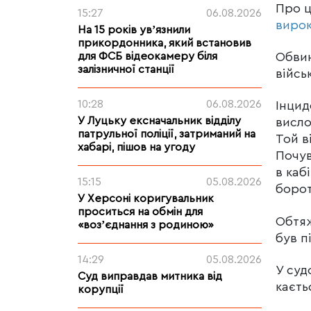
Про 
15:27
06.08.2026
виро
На 15 років увʼязнили
прикордонника, який встановив
Обвин
для ФСБ відеокамеру біля
залізничної станції
війсь
10:28
06.08.2026
Інцид
У Луцьку ексначальник відділу
висло
патрульної поліції, затриманий на
Той в
хабарі, пішов на угоду
Почув
в каб
15:15
05.08.2026
борот
У Херсоні коригувальник
проситься на обмін для
Обтяж
«возʼєднання з родиною»
був п
14:29
05.08.2026
У суд
Суд виправдав митника від
каєть
корупції