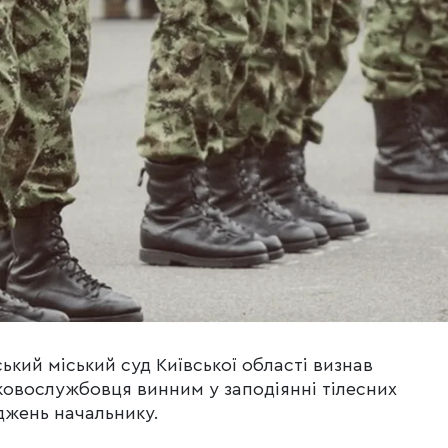
ський міський суд Київської області визнав
ковослужбовця винним у заподіянні тілесних
жень начальнику.