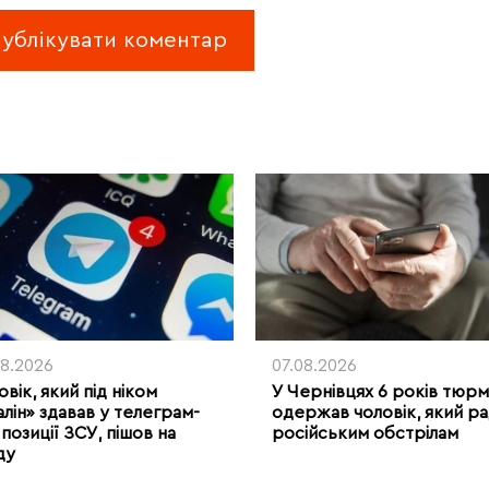
08.2026
07.08.2026
вік, який під ніком
У Чернівцях 6 років тюр
алін» здавав у телеграм-
одержав чоловік, який ра
позиції ЗСУ, пішов на
російським обстрілам
ду