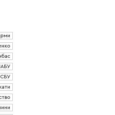
юрми
енко
нбас
НАБУ
СБУ
кати
ство
чини