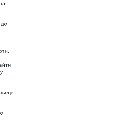
на
 до
оти.
айти
 у
овець
ро