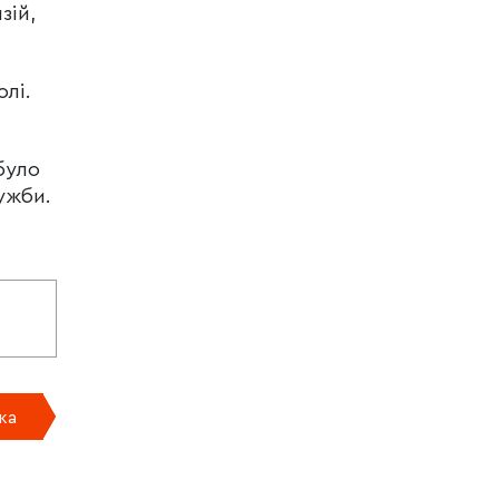
зій,
олі.
було
ужби.
ка