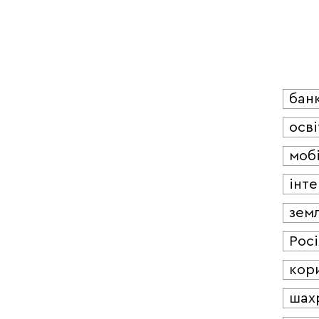
бан
осві
мобі
інт
зем
Росі
кор
шах