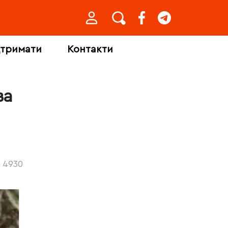
дтримати
Контакти
за
4930