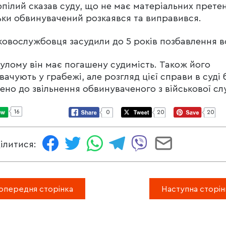
пілий сказав суду, що не має матеріальних претен
ьки обвинувачений розкаявся та виправився.
ковослужбовця засудили до 5 років позбавлення в
улому він має погашену судимість. Також його
вачують у грабежі, але розгляд цієї справи в суді 
ено до звільнення обвинуваченого з військової сл
16
0
20
20
ілитися:
опередня сторінка
Наступна сторін