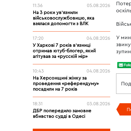
Потер
11:36
05.08.2026
оскіл
На 3 роки увʼязнили
військовослужбовицю, яка
Війсь
взялася допомогти з ВЛК
У мин
17:20
04.08.2026
звину
У Харкові 7 років вʼязниці
отримав ютуб-блогер, який
зупин
агітував за «русскій мір»
10:43
04.08.2026
На Херсонщині жінку за
Под
проведення «референдуму»
посадили на 7 років
18:31
03.08.2026
П
ДБР попередило замовне
вбивство судді в Одесі