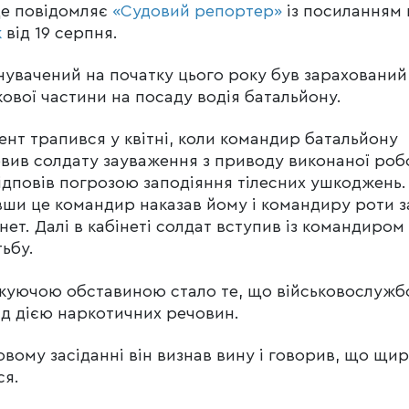
це повідомляє
«Судовий репортер»
із посиланням 
к
від 19 серпня.
увачений на початку цього року був зарахований
кової частини на посаду водія батальйону.
ент трапився у квітні, коли командир батальйону
вив солдату зауваження з приводу виконаної роб
ідповів погрозою заподіяння тілесних ушкоджень.
ши це командир наказав йому і командиру роти з
інет. Далі в кабінеті солдат вступив із командиром
ьбу.
уючою обставиною стало те, що військовослужб
ід дією наркотичних речовин.
овому засіданні він визнав вину і говорив, що щи
ся.