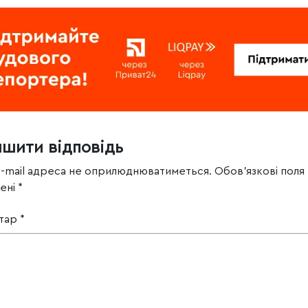
ишити відповідь
e-mail адреса не оприлюднюватиметься.
Обов’язкові поля
чені
*
тар
*