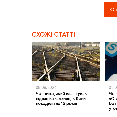
CХОЖІ СТАТТІ
08.08.2026
08.
Чоловіка, який влаштував
Чоло
підпал на залізниці в Києві,
«Ст
посадили на 15 років
бот 
уго