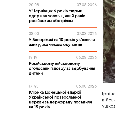
20:08
07.08.2026
У Чернівцях 6 років тюрми
одержав чоловік, який радів
російським обстрілам
08:00
07.08.2026
У Запоріжжі на 10 років увʼязнили
жінку, яка чекала окупантів
19:19
06.08.2026
Російському військовому
оголосили підозру за вербування
дитини
17:45
06.08.2026
Клірика Донецької єпархії
Ірпін
Української православної
війсь
церкви за держзраду посадили
ушкод
на 15 років