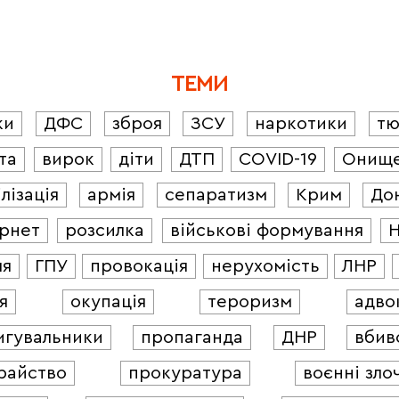
ТЕМИ
ки
ДФС
зброя
ЗСУ
наркотики
т
та
вирок
діти
ДТП
COVID-19
Онищ
лізація
армія
сепаратизм
Крим
До
ернет
розсилка
військові формування
ля
ГПУ
провокація
нерухомість
ЛНР
я
окупація
тероризм
адво
игувальники
пропаганда
ДНР
вбив
райство
прокуратура
воєнні зло