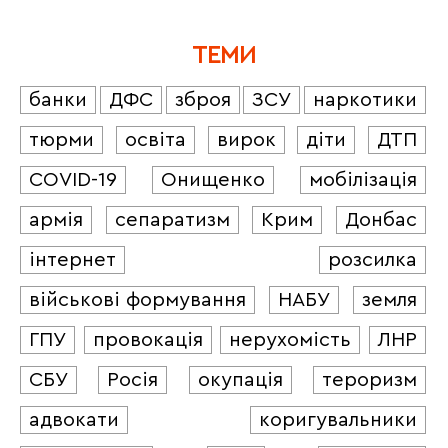
ТЕМИ
банки
ДФС
зброя
ЗСУ
наркотики
тюрми
освіта
вирок
діти
ДТП
COVID-19
Онищенко
мобілізація
армія
сепаратизм
Крим
Донбас
інтернет
розсилка
військові формування
НАБУ
земля
ГПУ
провокація
нерухомість
ЛНР
СБУ
Росія
окупація
тероризм
адвокати
коригувальники