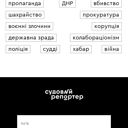
пропаганда
ДНР
вбивство
шахрайство
прокуратура
воєнні злочини
корупція
державна зрада
колабораціонізм
поліція
судді
хабар
війна