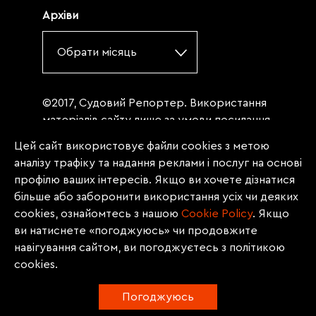
Архіви
Обрати місяць
©2017, Судовий Репортер. Використання
матеріалів сайту лише за умови посилання
(для інтернет-видань - гіперпосилання) на
Цей сайт використовує файли cookies з метою
«Судовий репортер» не нижче третього
аналізу трафіку та надання реклами і послуг на основі
абзацу. Матеріали, щодо яких міститься
профілю ваших інтересів. Якщо ви хочете дізнатися
заборона на повну републікацію
більше або заборонити використання усіх чи деяких
(передрук, копіювання, відтворення або
cookies, ознайомтесь з нашою
Сookie Policy
. Якщо
інше використання), заборонено
ви натиснете «погоджуюсь» чи продовжите
передруковувати без згоди редакції.
навігування сайтом, ви погоджуєтесь з політикою
Матеріали з позначкою PROMOTED, ЗА
cookies.
ПІДТРИМКИ, * публікуються на правах
реклами.
Погоджуюсь