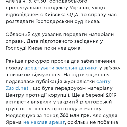
Але за ч. 5. ст.30 Господарського
процесуального кодексу України, якщо
відповідачем є Київська ОДА, то справу має
розглядати Господарський суд Києва.
Обласний суд ухвалив передати матеріали
справи. Дата підготовчого засідання у
Госпсуді Києва поки невідома.
Раніше прокурор просив для забезпечення
позову
арештувати земельні ділянки
у зв’язку
з ризиком відчуження. На підтвердження
подавалась публікація журналістки
сайту
Zaxid.net
, що була передруком матеріалу
Центру протидії корупції. Ще в березні 2019
активісти виявили у закритій ріелторській
групі оголошення про продаж маєтку
Медведчука за понад
360 млн грн.
Але суддя
Ярема
не наклав арешт
, оскільки не побачив