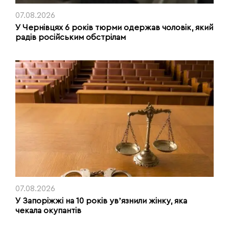
07.08.2026
У Чернівцях 6 років тюрми одержав чоловік, який
радів російським обстрілам
07.08.2026
У Запоріжжі на 10 років увʼязнили жінку, яка
чекала окупантів