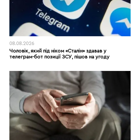
08.08.2026
Чоловік, який під ніком «Сталін» здавав у
телеграм-бот позиції ЗСУ, пішов на угоду