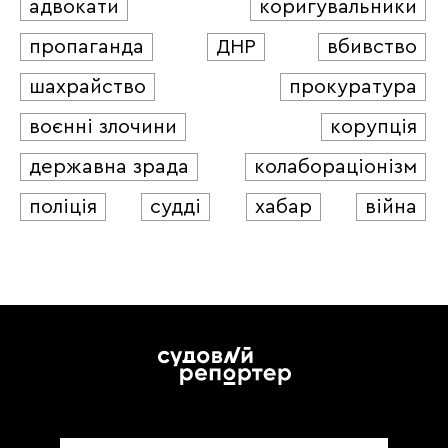
адвокати
коригувальники
пропаганда
ДНР
вбивство
шахрайство
прокуратура
воєнні злочини
корупція
державна зрада
колабораціонізм
поліція
судді
хабар
війна