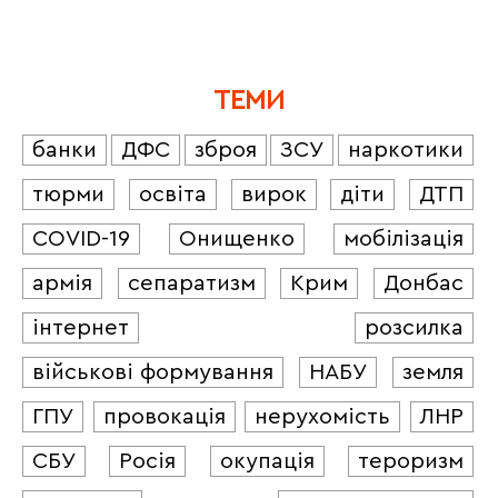
ТЕМИ
банки
ДФС
зброя
ЗСУ
наркотики
тюрми
освіта
вирок
діти
ДТП
COVID-19
Онищенко
мобілізація
армія
сепаратизм
Крим
Донбас
інтернет
розсилка
військові формування
НАБУ
земля
ГПУ
провокація
нерухомість
ЛНР
СБУ
Росія
окупація
тероризм