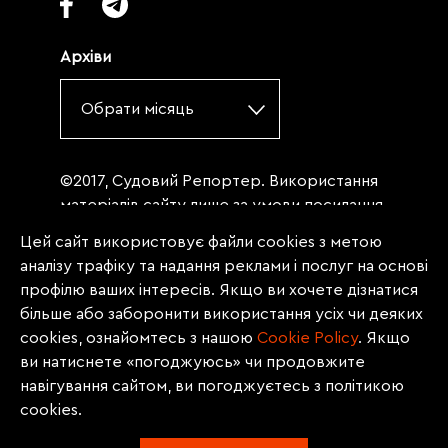
Архіви
Обрати місяць
©2017, Судовий Репортер. Використання
матеріалів сайту лише за умови посилання
(для інтернет-видань - гіперпосилання) на
Цей сайт використовує файли cookies з метою
«Судовий репортер» не нижче третього
аналізу трафіку та надання реклами і послуг на основі
абзацу. Матеріали, щодо яких міститься
профілю ваших інтересів. Якщо ви хочете дізнатися
заборона на повну републікацію
більше або заборонити використання усіх чи деяких
(передрук, копіювання, відтворення або
cookies, ознайомтесь з нашою
Сookie Policy
. Якщо
інше використання), заборонено
ви натиснете «погоджуюсь» чи продовжите
передруковувати без згоди редакції.
навігування сайтом, ви погоджуєтесь з політикою
Матеріали з позначкою PROMOTED, ЗА
cookies.
ПІДТРИМКИ, * публікуються на правах
реклами.