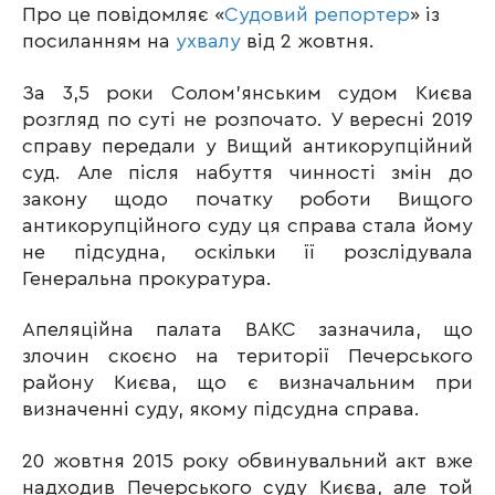
Про це повідомляє «
Судовий репортер
» із
посиланням на
ухвалу
від 2 жовтня.
За 3,5 роки Солом’янським судом Києва
розгляд по суті не розпочато. У вересні 2019
справу передали у Вищий антикорупційний
суд. Але після набуття чинності змін до
закону щодо початку роботи Вищого
антикорупційного суду ця справа стала йому
не підсудна, оскільки її розслідувала
Генеральна прокуратура.
Апеляційна палата ВАКС зазначила, що
злочин скоєно на території Печерського
району Києва, що є визначальним при
визначенні суду, якому підсудна справа.
20 жовтня 2015 року обвинувальний акт вже
надходив Печерського суду Києва, але той