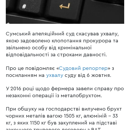
Сумський апеляційний суд скасував ухвалу,
якою задоволено клопотання прокурора та
звільнено особу від кримінальної
відповідальності за строками давності.
Про це повідомляє «
Судовий репортер
» з
посиланням на
ухвалу
суду від 6 жовтня.
У 2016 році щодо фермера завели справу про
незаконні операції із металобрухтом.
При обшуку на господарстві вилучено брухт
чорних металів вагою 1505 кг, алюміній – 33
кг, з яких 1150 кг був закуплений на підставі
законного трудового договору з ВАТ