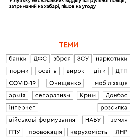
У Луцьку ексначальник відділу патрульної поліції,
затриманий на хабарі, пішов на угоду
ТЕМИ
банки
ДФС
зброя
ЗСУ
наркотики
тюрми
освіта
вирок
діти
ДТП
COVID-19
Онищенко
мобілізація
армія
сепаратизм
Крим
Донбас
інтернет
розсилка
військові формування
НАБУ
земля
ГПУ
провокація
нерухомість
ЛНР