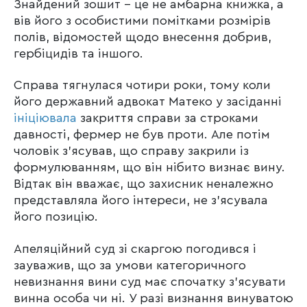
Знайдений зошит – це не амбарна книжка, а
вів його з особистими помітками розмірів
полів, відомостей щодо внесення добрив,
гербіцидів та іншого.
Справа тягнулася чотири роки, тому коли
його державний адвокат Матеко у засіданні
ініціювала
закриття справи за строками
давності, фермер не був проти. Але потім
чоловік з’ясував, що справу закрили із
формулюванням, що він нібито визнає вину.
Відтак він вважає, що захисник неналежно
представляла його інтереси, не з’ясувала
його позицію.
Апеляційний суд зі скаргою погодився і
зауважив, що за умови категоричного
невизнання вини суд має спочатку з’ясувати
винна особа чи ні. У разі визнання винуватою