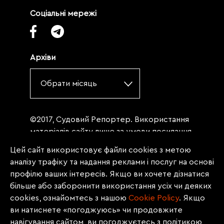
Соціальні мережі
Архіви
Обрати місяць
©2017, Судовий Репортер. Використання
матеріалів сайту лише за умови посилання
(для інтернет-видань - гіперпосилання) на
Цей сайт використовує файли cookies з метою
«Судовий репортер» не нижче третього
аналізу трафіку та надання реклами і послуг на основі
абзацу. Матеріали, щодо яких міститься
профілю ваших інтересів. Якщо ви хочете дізнатися
заборона на повну републікацію
більше або заборонити використання усіх чи деяких
(передрук, копіювання, відтворення або
cookies, ознайомтесь з нашою
Сookie Policy
. Якщо
інше використання), заборонено
ви натиснете «погоджуюсь» чи продовжите
передруковувати без згоди редакції.
навігування сайтом, ви погоджуєтесь з політикою