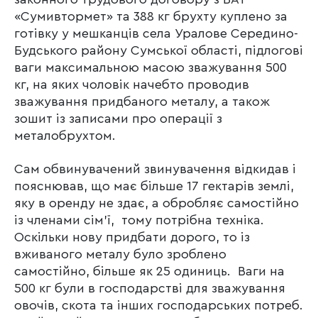
«Сумивтормет» та 388 кг брухту куплено за
готівку у мешканців села Уралове Середино-
Будського району Сумської області, підлогові
ваги максимальною масою зважування 500
кг, на яких чоловік начебто проводив
зважування придбаного металу, а також
зошит із записами про операції з
металобрухтом.
Сам обвинувачений звинувачення відкидав і
пояснював, що має більше 17 гектарів землі,
яку в оренду не здає, а обробляє самостійно
із членами сім’ї, тому потрібна техніка.
Оскільки нову придбати дорого, то із
вживаного металу було зроблено
самостійно, більше як 25 одиниць. Ваги на
500 кг були в господарстві для зважування
овочів, скота та інших господарських потреб.