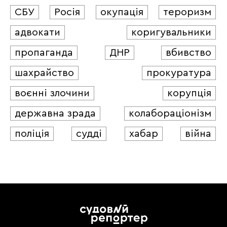
СБУ
Росія
окупація
тероризм
адвокати
коригувальники
пропаганда
ДНР
вбивство
шахрайство
прокуратура
воєнні злочини
корупція
державна зрада
колабораціонізм
поліція
судді
хабар
війна