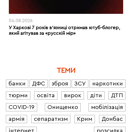
04.08.2026
У Харкові 7 років вʼязниці отримав ютуб-блогер,
який агітував за «русскій мір»
ТЕМИ
банки
ДФС
зброя
ЗСУ
наркотики
тюрми
освіта
вирок
діти
ДТП
COVID-19
Онищенко
мобілізація
армія
сепаратизм
Крим
Донбас
інтернет
розсилка