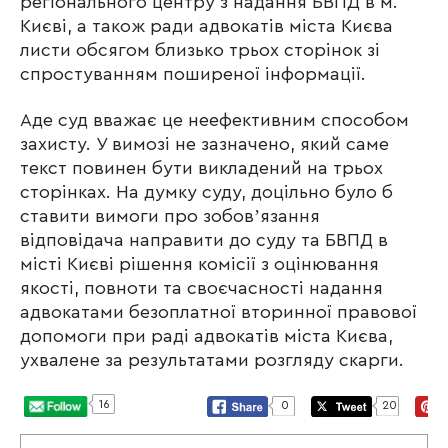
регіонального центру з надання БВПД в м.
Києві, а також ради адвокатів міста Києва
листи обсягом близько трьох сторінок зі
спростуванням поширеної інформації.
Аде суд вважає це неефективним способом
захисту. У вимозі не зазначено, який саме
текст повинен бути викладений на трьох
сторінках. На думку суду, доцільно було б
ставити вимоги про зобовʼязання
відповідача направити до суду та БВПД в
місті Києві рішення комісії з оцінювання
якості, повноти та своєчасності надання
адвокатами безоплатної вторинної правової
допомоги при раді адвокатів міста Києва,
ухвалене за результатами розгляду скарги.
16
0
20