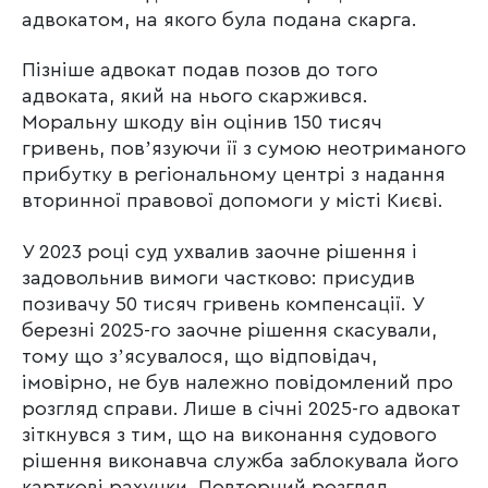
адвокатом, на якого була подана скарга.
Пізніше адвокат подав позов до того
адвоката, який на нього скаржився.
Моральну шкоду він оцінив 150 тисяч
гривень, повʼязуючи її з сумою неотриманого
прибутку в регіональному центрі з надання
вторинної правової допомоги у місті Києві.
У 2023 році суд ухвалив заочне рішення і
задовольнив вимоги частково: присудив
позивачу 50 тисяч гривень компенсації. У
березні 2025-го заочне рішення скасували,
тому що зʼясувалося, що відповідач,
імовірно, не був належно повідомлений про
розгляд справи. Лише в січні 2025-го адвокат
зіткнувся з тим, що на виконання судового
рішення виконавча служба заблокувала його
карткові рахунки. Повторний розгляд