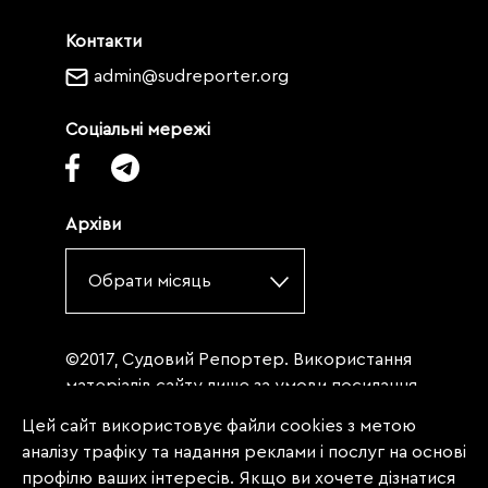
Контакти
admin@sudreporter.org
Соціальні мережі
Архіви
Обрати місяць
©2017, Судовий Репортер. Використання
матеріалів сайту лише за умови посилання
(для інтернет-видань - гіперпосилання) на
Цей сайт використовує файли cookies з метою
«Судовий репортер» не нижче третього
аналізу трафіку та надання реклами і послуг на основі
абзацу. Матеріали, щодо яких міститься
профілю ваших інтересів. Якщо ви хочете дізнатися