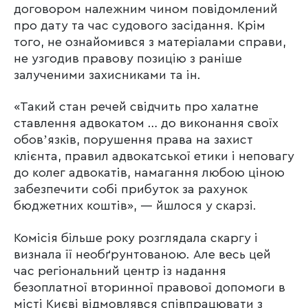
договором належним чином повідомлений
про дату та час судового засідання. Крім
того, не ознайомився з матеріалами справи,
не узгодив правову позицію з раніше
залученими захисниками та ін.
«Такий стан речей свідчить про халатне
ставлення адвокатом … до виконання своїх
обовʼязків, порушення права на захист
клієнта, правил адвокатської етики і неповагу
до колег адвокатів, намагання любою ціною
забезпечити собі прибуток за рахунок
бюджетних коштів», — йшлося у скарзі.
Комісія більше року розглядала скаргу і
визнала її необґрунтованою. Але весь цей
час регіональний центр із надання
безоплатної вторинної правової допомоги в
місті Києві відмовлявся співпрацювати з