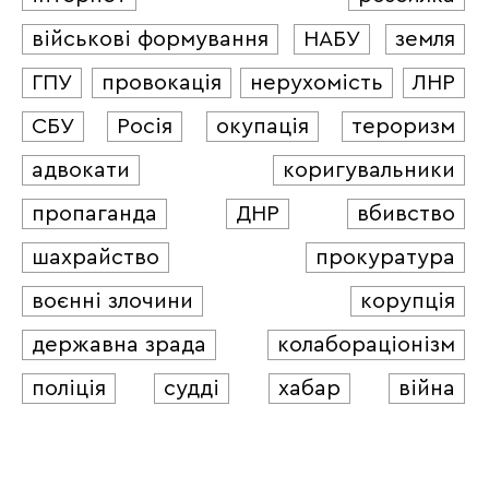
військові формування
НАБУ
земля
ГПУ
провокація
нерухомість
ЛНР
СБУ
Росія
окупація
тероризм
адвокати
коригувальники
пропаганда
ДНР
вбивство
шахрайство
прокуратура
воєнні злочини
корупція
державна зрада
колабораціонізм
поліція
судді
хабар
війна