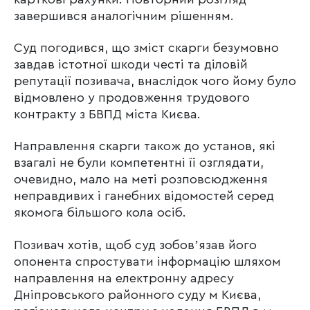
завершився аналогічним рішенням.
Суд погодився, що зміст скарги безумовно
завдав істотної шкоди честі та діловій
репутації позивача, внаслідок чого йому було
відмовлено у продовження трудового
контракту з БВПД міста Києва.
Направлення скарги також до установ, які
взагалі не були компетентні її озглядати,
очевидно, мало на меті розповсюдження
неправдивих і ганебних відомостей серед
якомога більшого кола осіб.
Позивач хотів, щоб суд зобовʼязав його
опонента спростувати інформацію шляхом
направлення на електронну адресу
Дніпровського районного суду м Києва,