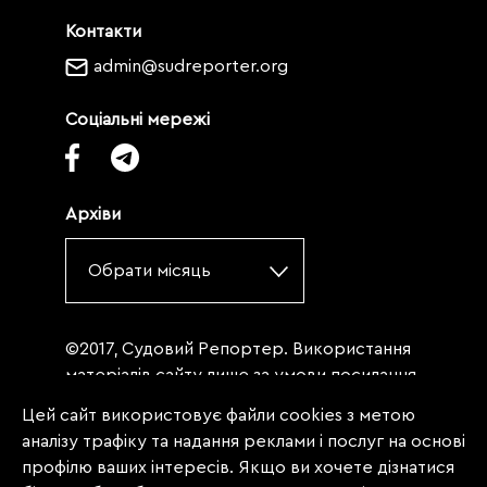
Контакти
admin@sudreporter.org
Соціальні мережі
Архіви
Обрати місяць
©2017, Судовий Репортер. Використання
матеріалів сайту лише за умови посилання
(для інтернет-видань - гіперпосилання) на
Цей сайт використовує файли cookies з метою
«Судовий репортер» не нижче третього
аналізу трафіку та надання реклами і послуг на основі
абзацу. Матеріали, щодо яких міститься
профілю ваших інтересів. Якщо ви хочете дізнатися
заборона на повну републікацію