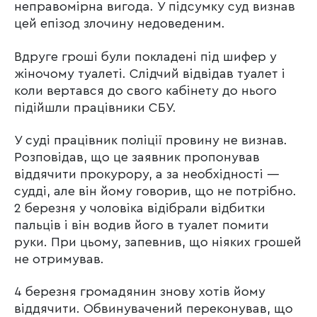
неправомірна вигода. У підсумку суд визнав
цей епізод злочину недоведеним.
Вдруге гроші були покладені під шифер у
жіночому туалеті. Слідчий відвідав туалет і
коли вертався до свого кабінету до нього
підійшли працівники СБУ.
У суді працівник поліції провину не визнав.
Розповідав, що це заявник пропонував
віддячити прокурору, а за необхідності —
судді, але він йому говорив, що не потрібно.
2 березня у чоловіка відібрали відбитки
пальців і він водив його в туалет помити
руки. При цьому, запевнив, що ніяких грошей
не отримував.
4 березня громадянин знову хотів йому
віддячити. Обвинувачений переконував, що