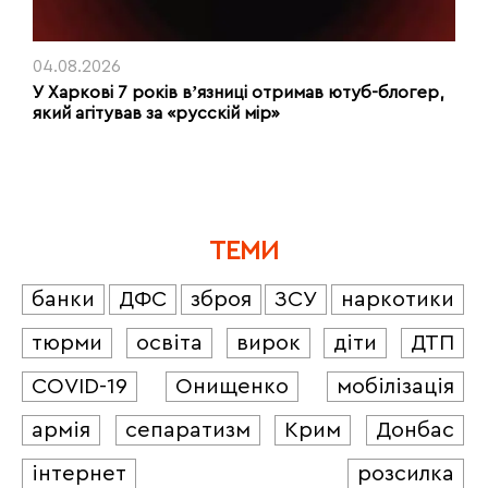
04.08.2026
У Харкові 7 років вʼязниці отримав ютуб-блогер,
який агітував за «русскій мір»
ТЕМИ
банки
ДФС
зброя
ЗСУ
наркотики
тюрми
освіта
вирок
діти
ДТП
COVID-19
Онищенко
мобілізація
армія
сепаратизм
Крим
Донбас
інтернет
розсилка