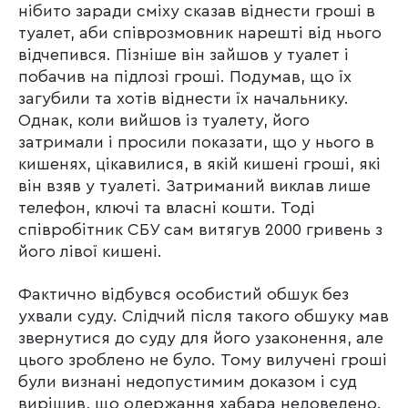
нібито заради сміху сказав віднести гроші в
туалет, аби співрозмовник нарешті від нього
відчепився. Пізніше він зайшов у туалет і
побачив на підлозі гроші. Подумав, що їх
загубили та хотів віднести їх начальнику.
Однак, коли вийшов із туалету, його
затримали і просили показати, що у нього в
кишенях, цікавилися, в якій кишені гроші, які
він взяв у туалеті. Затриманий виклав лише
телефон, ключі та власні кошти. Тоді
співробітник СБУ сам витягув 2000 гривень з
його лівої кишені.
Фактично відбувся особистий обшук без
ухвали суду. Слідчий після такого обшуку мав
звернутися до суду для його узаконення, але
цього зроблено не було. Тому вилучені гроші
були визнані недопустимим доказом і суд
вирішив, що одержання хабара недоведено.