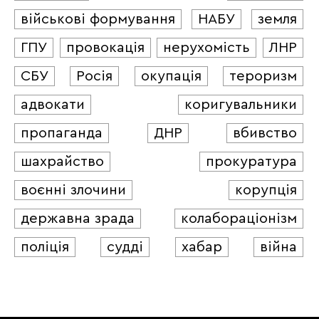
військові формування
НАБУ
земля
ГПУ
провокація
нерухомість
ЛНР
СБУ
Росія
окупація
тероризм
адвокати
коригувальники
пропаганда
ДНР
вбивство
шахрайство
прокуратура
воєнні злочини
корупція
державна зрада
колабораціонізм
поліція
судді
хабар
війна