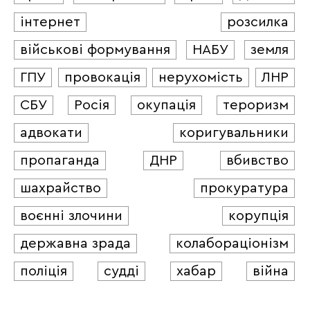
інтернет
розсилка
військові формування
НАБУ
земля
ГПУ
провокація
нерухомість
ЛНР
СБУ
Росія
окупація
тероризм
адвокати
коригувальники
пропаганда
ДНР
вбивство
шахрайство
прокуратура
воєнні злочини
корупція
державна зрада
колабораціонізм
поліція
судді
хабар
війна