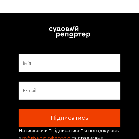
Натискаючи "Підписатись" я погоджуюсь
з
публічною офертою
та правилами