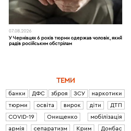
07.08.2026
У Чернівцях 6 років тюрми одержав чоловік, який
радів російським обстрілам
ТЕМИ
банки
ДФС
зброя
ЗСУ
наркотики
тюрми
освіта
вирок
діти
ДТП
COVID-19
Онищенко
мобілізація
армія
сепаратизм
Крим
Донбас