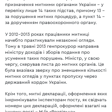
призначення митними органами України – у
переліку лише 14 таких підстав, причому 13 –
за порушення митних процедур, а пункт 14 –
за дорученням правоохоронного органу.
У 2012-2013 роках працівники митниці
начебто практикували незаконні огляди.
Тому в травні 2013 генпрокурор направив
міністру доходів і зборів подання про
усунення таких порушень. Міністр, у свою
чергу, скерував листа до митних органів. Це
була вказівка зверху про зменшення кількості
митних оглядів у пунктах пропуску через
державний кордон України.
Крім того, митні декларації, оформлення яких
інкримінували інспекторам посту, як свідчать
номери цих декларацій, оформлені взагалі на
іншому пості – М/п «Роздільна».