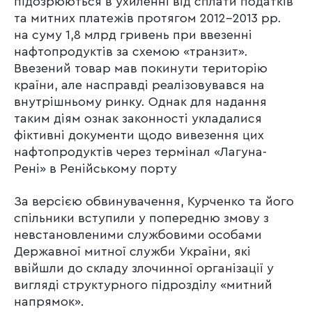
підозрюються в ухиленні від сплати податків
та митних платежів протягом 2012-2013 рр.
на суму 1,8 млрд гривень при ввезенні
нафтопродуктів за схемою «транзит».
Ввезений товар мав покинути територію
країни, але насправді реалізовувався на
внутрішньому ринку. Однак для надання
таким діям ознак законності укладалися
фіктивні документи щодо вивезення цих
нафтопродуктів через термінал «Лагуна-
Рені» в Ренійському порту
За версією обвинувачення, Курченко та його
спільники вступили у попередню змову з
невстановленими службовими особами
Державної митної служби України, які
ввійшли до складу злочинної організації у
вигляді структурного підрозділу «митний
напрямок».