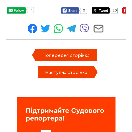
16
0
20
Попередня сторінка
Наступна сторінка