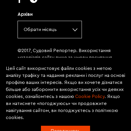
Архіви
Обрати місяць
©2017, Судовий Репортер. Використання
матеріалів сайту лише за умови посилання
(для інтернет-видань - гіперпосилання) на
Цей сайт використовує файли cookies з метою
«Судовий репортер» не нижче третього
аналізу трафіку та надання реклами і послуг на основі
абзацу. Матеріали, щодо яких міститься
профілю ваших інтересів. Якщо ви хочете дізнатися
заборона на повну републікацію
більше або заборонити використання усіх чи деяких
(передрук, копіювання, відтворення або
cookies, ознайомтесь з нашою
Сookie Policy
. Якщо
інше використання), заборонено
ви натиснете «погоджуюсь» чи продовжите
передруковувати без згоди редакції.
навігування сайтом, ви погоджуєтесь з політикою
Матеріали з позначкою PROMOTED, ЗА
cookies.
ПІДТРИМКИ, * публікуються на правах
реклами.