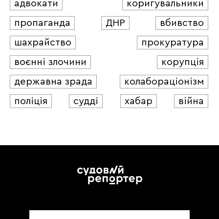
адвокати
коригувальники
пропаганда
ДНР
вбивство
шахрайство
прокуратура
воєнні злочини
корупція
державна зрада
колабораціонізм
поліція
судді
хабар
війна