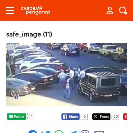
safe_image (11)
16
0
20