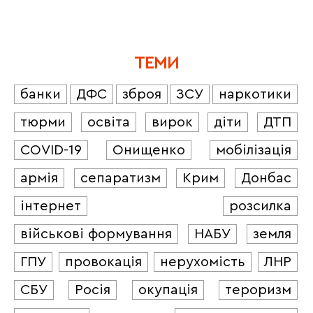
ТЕМИ
банки
ДФС
зброя
ЗСУ
наркотики
тюрми
освіта
вирок
діти
ДТП
COVID-19
Онищенко
мобілізація
армія
сепаратизм
Крим
Донбас
інтернет
розсилка
військові формування
НАБУ
земля
ГПУ
провокація
нерухомість
ЛНР
СБУ
Росія
окупація
тероризм