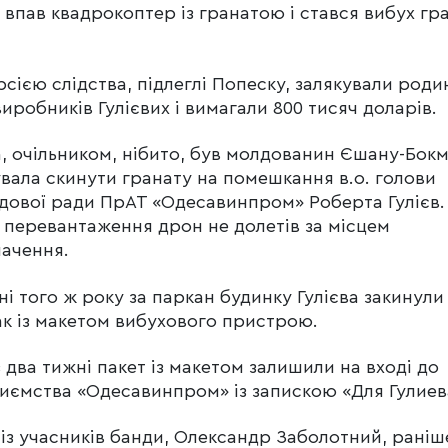
 впав квадрокоптер із гранатою і стався вибух гр
рсією слідства, підлеглі Попеску, залякували роди
иробників Гулієвих і вимагали 800 тисяч доларів.
, очільником, нібито, був молдованин Єшану-Бокм
вала скинути гранату на помешкання в.о. голови
дової ради ПрАТ «Одесавинпром» Роберта Гулієв.
 перевантаження дрон не долетів за місцем
ачення.
тні того ж року за паркан будинку Гулієва закинули
к із макетом вибухового пристрою.
 два тижні пакет із макетом залишили на вході до
иємства «Одесавинпром» із запискою «Для Гулиев
із учасників банди, Олександр Заболотний, раніш