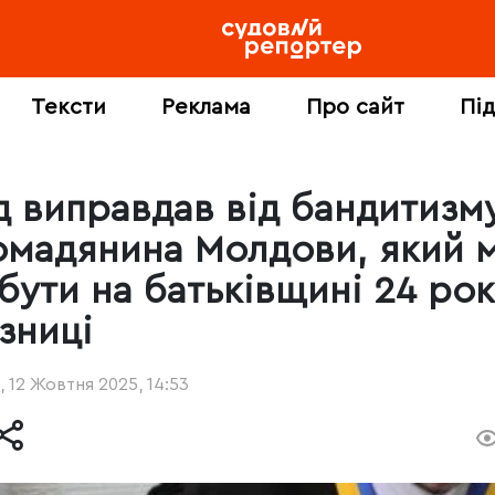
Тексти
Реклама
Про сайт
Пі
д виправдав від бандитизм
омадянина Молдови, який 
дбути на батьківщині 24 ро
зниці
, 12 Жовтня 2025, 14:53