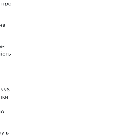
 про
на
ом
ність
1998
іки
но
ку в