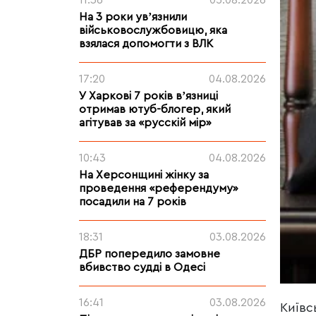
11:36
05.08.2026
На 3 роки увʼязнили
військовослужбовицю, яка
взялася допомогти з ВЛК
17:20
04.08.2026
У Харкові 7 років вʼязниці
отримав ютуб-блогер, який
агітував за «русскій мір»
10:43
04.08.2026
На Херсонщині жінку за
проведення «референдуму»
посадили на 7 років
18:31
03.08.2026
ДБР попередило замовне
вбивство судді в Одесі
16:41
03.08.2026
Київс