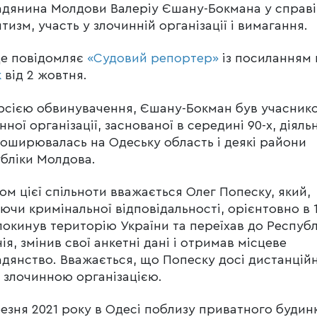
дянина Молдови Валеріу Єшану-Бокмана у справі
тизм, участь у злочинній організації і вимагання.
це повідомляє
«Судовий репортер»
із посиланням 
к
від 2 жовтня.
рсією обвинувачення, Єшану-Бокман був учасник
нної організації, заснованої в середині 90-х, діяль
поширювалась на Одеську область і деякі райони
бліки Молдова.
ом цієї спільноти вважається Олег Попеску, який,
ючи кримінальної відповідальності, орієнтовно в 
покинув територію України та переїхав до Республ
ія, змінив свої анкетні дані і отримав місцеве
дянство. Вважається, що Попеску досі дистанцій
 злочинною організацією.
резня 2021 року в Одесі поблизу приватного будин