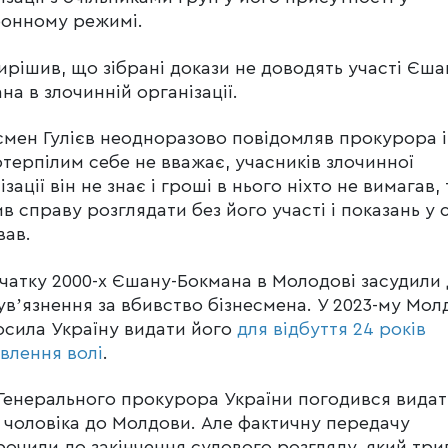
фонному режимі.
ирішив, що зібрані докази не доводять участі Єша
на в злочинній організації.
смен Гулієв неодноразово повідомляв прокурора і
терпілим себе не вважає, учасників злочинної
ізації він не знає і гроші в нього ніхто не вимагав,
в справу розглядати без його участі і показань у с
вав.
чатку 2000-х Єшану-Бокмана в Молодові засудили 
увʼязнення за вбивство бізнесмена. У 2023-му Мол
сила Україну видати його
для відбуття 24 років
влення волі
.
Генерального прокурора України погодився вида
 чоловіка до Молдови. Але фактичну передачу
рочили до закінчення судового розгляду, який три