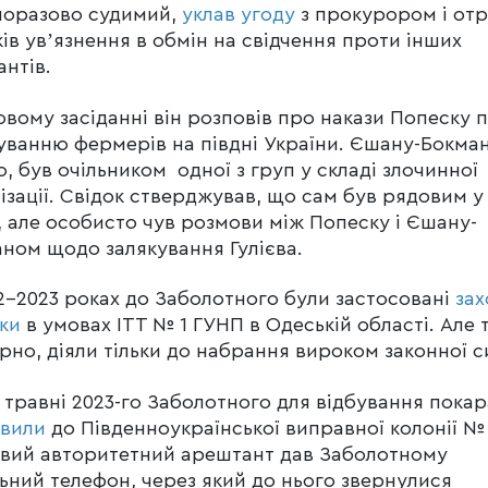
норазово судимий,
уклав угоду
з прокурором і от
ків увʼязнення в обмін на свідчення проти інших
антів.
овому засіданні він розповів про накази Попеску 
уванню фермерів на півдні України. Єшану-Бокман
о, був очільником одної з груп у складі злочинної
ізації. Свідок стверджував, що сам був рядовим у
, але особисто чув розмови між Попеску і Єшану-
ном щодо залякування Гулієва.
2-2023 роках до Заболотного були застосовані
зах
ки
в умовах ІТТ № 1 ГУНП в Одеській області. Але т
рно, діяли тільки до набрання вироком законної с
 травні 2023-го Заболотного для відбування пока
авили
до Південноукраїнської виправної колонії № 
вий авторитетний арештант дав Заболотному
ьний телефон, через який до нього звернулися