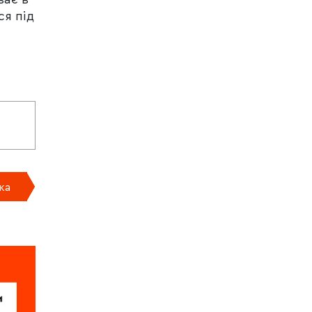
ся під
ка