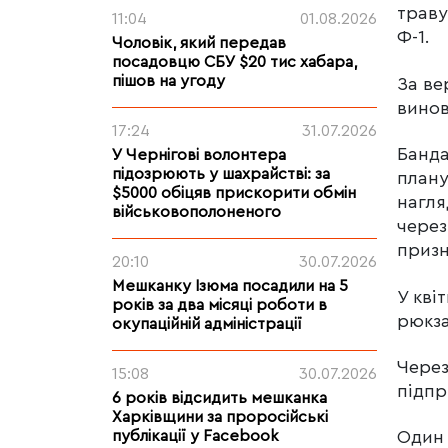
траву
11:04
01.08.2026
Ф-1.
Чоловік, який передав
посадовцю СБУ $20 тис хабара,
пішов на угоду
За ве
винов
17:24
31.07.2026
Банда
У Чернігові волонтера
підозрюють у шахрайстві: за
плану
$5000 обіцяв прискорити обмін
нагля
військовополоненого
через
призн
20:10
30.07.2026
Мешканку Ізюма посадили на 5
У кві
років за два місяці роботи в
рюкза
окупаційній адміністрації
Через
15:08
30.07.2026
підпр
6 років відсидить мешканка
Харківщини за проросійські
публікації у Facebook
Один 