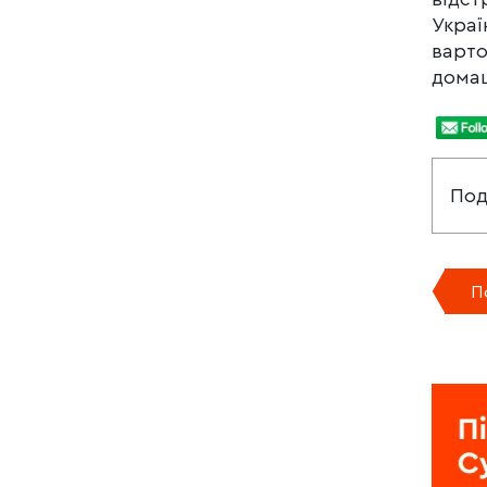
Украї
варто
дома
Под
П