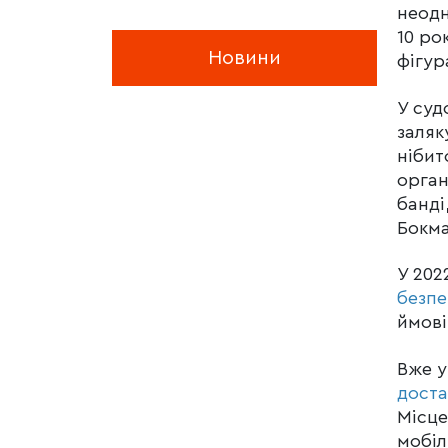
неод
10 ро
Новини
фігур
У суд
заляк
нібит
орган
банді
Бокма
У 202
безпе
ймові
Вже у
дост
Місце
мобіл