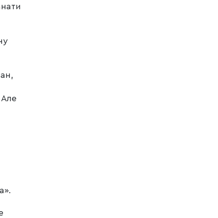
анати
ну
ан,
 Але
а».
е