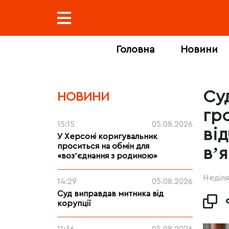
Головна
Новини
Су
НОВИНИ
гр
15:15
05.08.2026
ві
У Херсоні коригувальник
проситься на обмін для
вʼя
«возʼєднання з родиною»
Неділя
14:29
05.08.2026
Суд виправдав митника від
корупції