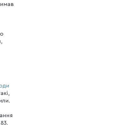
римав
по
,
оди
акі,
или.
рання
83.