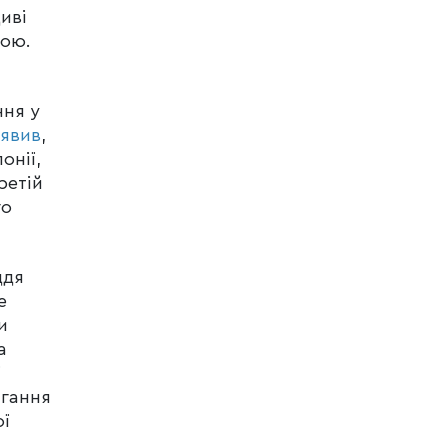
иві
вою.
ння у
аявив
,
онії,
ретій
го
ддя
е
и
а
ї
агання
ої