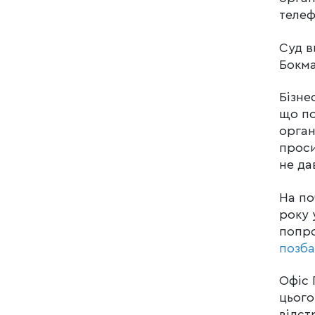
теле
Суд в
Бокма
Бізне
що по
орган
проси
не да
На по
року 
попро
позба
Офіс 
цього
відст