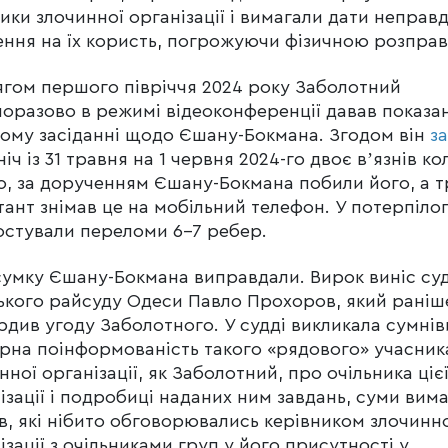
ики злочинної організації і вимагали дати неправд
ення на їх користь, погрожуючи фізичною розпра
гом першого півріччя 2024 року Заболотний
оразово в режимі відеоконференції давав показа
ому засіданні щодо Єшану-Бокмана. Згодом він
з
ніч із 31 травня на 1 червня 2024-го двоє вʼязнів кол
о, за дорученням Єшану-Бокмана побили його, а т
ант знімав це на мобільний телефон. У потерпіло
остували переломи 6-7 ребер.
сумку Єшану-Бокмана виправдали. Вирок виніс су
ького райсуду Одеси Павло Прохоров, який раніш
рдив угоду Заболотного. У судді викликала сумнів
рна поінформованість такого «рядового» учасник
нної організації, як Заболотний, про очільника ціє
ізації і подробиці наданих ним завдань, суми вим
в, які нібито обговорювались керівником злочинн
ізації з очільниками груп у його присутності у