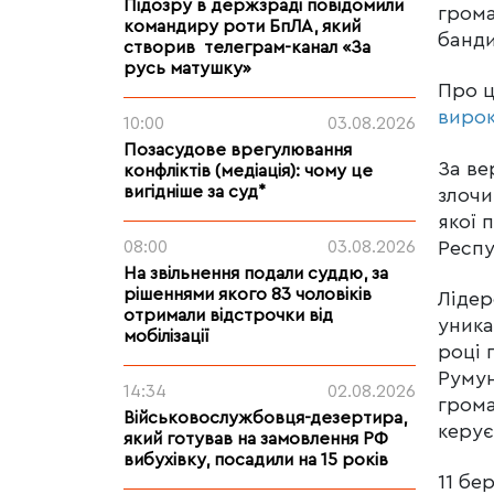
Підозру в держзраді повідомили
грома
командиру роти БпЛА, який
банди
створив телеграм-канал «За
русь матушку»
Про 
виро
10:00
03.08.2026
Позасудове врегулювання
За ве
конфліктів (медіація): чому це
вигідніше за суд*
злочи
якої 
Респу
08:00
03.08.2026
На звільнення подали суддю, за
рішеннями якого 83 чоловіків
Лідер
отримали відстрочки від
уника
мобілізації
році 
Румун
14:34
02.08.2026
грома
Військовослужбовця-дезертира,
керує
який готував на замовлення РФ
вибухівку, посадили на 15 років
11 бе