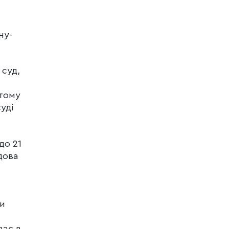
ну-
 суд,
 тому
уді
до 21
дова
ти
ває в