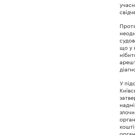
учасн
свідч
Протя
неодн
судов
що у 
нібит
арешт
діагн
У під
Київс
затве
надмі
злочи
орган
кошті
орган