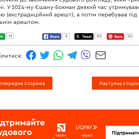
ні. У 2024-му Єшану-Бокман деякий час утримував
ю (екстрадиційний арешт), а потім перебував під
шнім арештом.
16
0
20
20
ілитися:
опередня сторінка
Наступна сторін