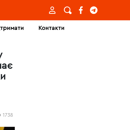
дтримати
Контакти
у
має
ки
1738