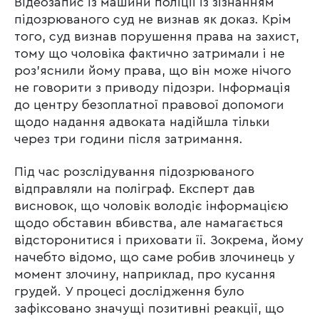
Відеозапис із машини поліції із зізнанням
підозрюваного суд не визнав як доказ. Крім
того, суд визнав порушення права на захист,
тому що чоловіка фактично затримали і не
роз’яснили йому права, що він може нічого
не говорити з приводу підозри. Інформація
до центру безоплатної правової допомоги
щодо надання адвоката надійшла тільки
через три години після затримання.
Під час розслідування підозрюваного
відправляли на поліграф. Експерт дав
висновок, що чоловік володіє інформацією
щодо обставин вбивства, але намагається
відсторонитися і приховати її. Зокрема, йому
начебто відомо, що саме робив злочинець у
момент злочину, наприклад, про кусання
грудей. У процесі дослідження було
зафіксовано значущі позитивні реакції, що