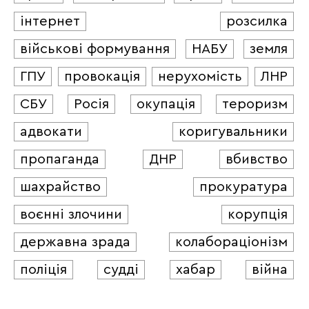
інтернет
розсилка
військові формування
НАБУ
земля
ГПУ
провокація
нерухомість
ЛНР
СБУ
Росія
окупація
тероризм
адвокати
коригувальники
пропаганда
ДНР
вбивство
шахрайство
прокуратура
воєнні злочини
корупція
державна зрада
колабораціонізм
поліція
судді
хабар
війна