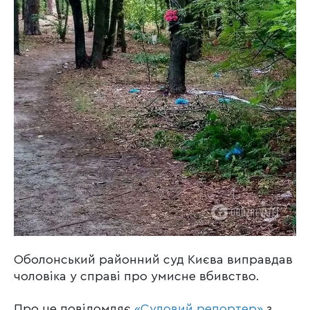
Оболонський районний суд Києва виправдав
чоловіка у справі про умисне вбивство.
Про це повідомляє
«Судовий репортер»
з