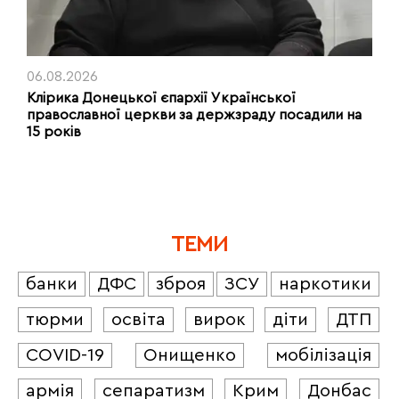
06.08.2026
Клірика Донецької єпархії Української
православної церкви за держзраду посадили на
15 років
ТЕМИ
банки
ДФС
зброя
ЗСУ
наркотики
тюрми
освіта
вирок
діти
ДТП
COVID-19
Онищенко
мобілізація
армія
сепаратизм
Крим
Донбас