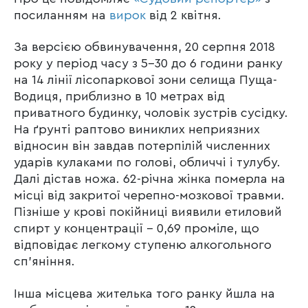
посиланням на
вирок
від 2 квітня.
За версією обвинувачення, 20 серпня 2018
року у період часу з 5-30 до 6 години ранку
на 14 лінії лісопаркової зони селища Пуща-
Водиця, приблизно в 10 метрах від
приватного будинку, чоловік зустрів сусідку.
На ґрунті раптово виниклих неприязних
відносин він завдав потерпілій численних
ударів кулаками по голові, обличчі і тулубу.
Далі дістав ножа. 62-річна жінка померла на
місці від закритої черепно-мозкової травми.
Пізніше у крові покійниці виявили етиловий
спирт у концентрації – 0,69 проміле, що
відповідає легкому ступеню алкогольного
сп’яніння.
Інша місцева жителька того ранку йшла на