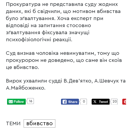
Прокуратура не представила суду жодних
даних, які б свідчили, що мотивом вбивства
було зґвалтування. Хоча експерт при
відповіді на запитання стосовно
зґвалтування фіксувала значущі
психофізіологічні реакції.
Суд визнав чоловіка невинуватим, тому що
прокурором не доведено, що саме він скоїв
це вбивство.
Вирок ухвалили судді В.Дев’ятко, А.Шевчук та
А.Майбоженко.
16
0
20
вбивство
ТЕМИ