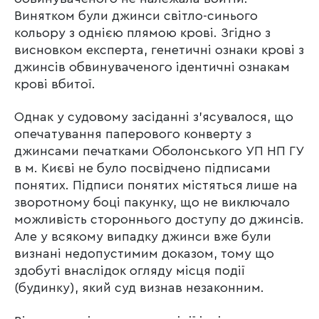
Винятком були джинси світло-синього
кольору з однією плямою крові. Згідно з
висновком експерта, генетичні ознаки крові з
джинсів обвинуваченого ідентичні ознакам
крові вбитої.
Однак у судовому засіданні з’ясувалося, що
опечатування паперового конверту з
джинсами печатками Оболонського УП НП ГУ
в м. Києві не було посвідчено підписами
понятих. Підписи понятих містяться лише на
зворотному боці пакунку, що не виключало
можливість стороннього доступу до джинсів.
Але у всякому випадку джинси вже були
визнані недопустимим доказом, тому що
здобуті внаслідок огляду місця події
(будинку), який суд визнав незаконним.