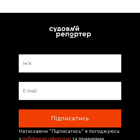
Натискаючи "Підписатись" я погоджуюсь
з
публічною офертою
та правилами