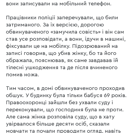
вони записували на мобільний телефон.
Працівники поліції заперечували, що били
затриманого. За їх версією, дорогою
обвинуваченого «замучила совість» і він сам
став усе розповідати, а вони, їдучи в машині,
фіксували це на мобілку. Підозрюваний на
записі говорив, що убив жінку, бо та його
ображала, пояснював, як саме завдавав їй
тілесні ушкодження та де після вчиненого
помив ножа.
Тим часом, в домі обвинуваченого проходив
обшук. У будинку була тільки бабуся 69 років.
Правоохоронці зайшли без ухвали суду і
переконували, що господиня була не проти.
Але сама жінка розповіла суду, що в хату
увірвалося більше десяти осіб, сказали
мовчати та почали проводити огляд, навіть