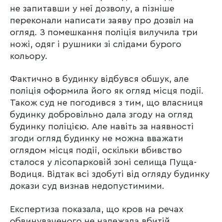
не запитавши у неї дозволу, а пізніше
переконали написати заяву про дозвіл на
огляд. З помешкання поліція вилучила три
ножі, одяг і рушники зі слідами бурого
кольору.
Фактично в будинку відбувся обшук, але
поліція оформила його як огляд місця події.
Також суд не погодився з тим, що власниця
будинку добровільно дала згоду на огляд
будинку поліцією. Але навіть за наявності
згоди огляд будинку не можна вважати
оглядом місця події, оскільки вбивство
сталося у лісопарковій зоні селища Пуща-
Водиця. Відтак всі здобуті від огляду будинку
докази суд визнав недопустимими.
Експертиза показала, що кров на речах
обвинуваченого не належала вбитій.