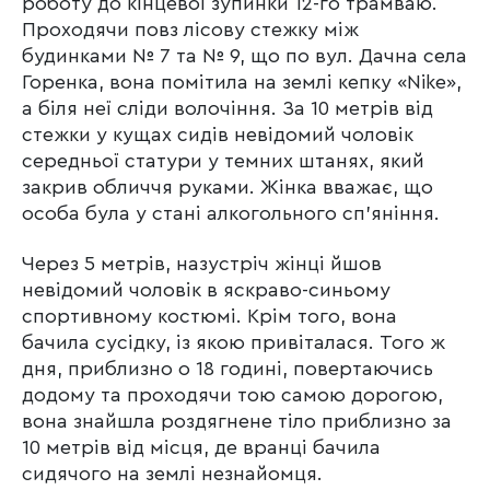
роботу до кінцевої зупинки 12-го трамваю.
Проходячи повз лісову стежку між
будинками № 7 та № 9, що по вул. Дачна села
Горенка, вона помітила на землі кепку «Nike»,
а біля неї сліди волочіння. За 10 метрів від
стежки у кущах сидів невідомий чоловік
середньої статури у темних штанях, який
закрив обличчя руками. Жінка вважає, що
особа була у стані алкогольного сп’яніння.
Через 5 метрів, назустріч жінці йшов
невідомий чоловік в яскраво-синьому
спортивному костюмі. Крім того, вона
бачила сусідку, із якою привіталася. Того ж
дня, приблизно о 18 годині, повертаючись
додому та проходячи тою самою дорогою,
вона знайшла роздягнене тіло приблизно за
10 метрів від місця, де вранці бачила
сидячого на землі незнайомця.