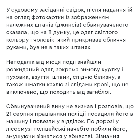
У судовому засіданні свідок, після надання їй
на огляд фотокартки із зображенням
належних штанів (джинсів) обвинуваченого
сказала, що на її думку, це одяг світлого
кольору і чоловік, який прикривав обличчя
руками, був не в таких штанях.
Неподалік від місця події знайшли
розкиданий одяг, зокрема зимову куртку і
пуховик, взуття, штани, спідню білизну, а
також шматки кахлю зі слідами крові, що не
виключено, що походить від загиблої.
Обвинувачений вину не визнав і розповів, що
21 серпня працівники поліції посадили його в
машину і повезли у відділок. По дорозі у
лісосмузі поліцейські начебто побили його,
змушуючи зізнатися у вбивстві. Зізнання