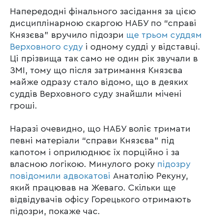
Напередодні фінального засідання за цією
дисциплінарною скаргою НАБУ по “справі
Князєва” вручило підозри
ще трьом суддям
Верховного суду
і одному судді у відставці.
Ці прізвища так само не один рік звучали в
ЗМІ, тому що після затримання Князєва
майже одразу стало відомо, що в деяких
суддів Верховного суду знайшли мічені
гроші.
Наразі очевидно, що НАБУ воліє тримати
певні матеріали “справи Князєва” під
капотом і оприлюднює їх порційно і за
власною логікою. Минулого року
підозру
повідомили адвокатові
Анатолію Рекуну,
який працював на Жеваго. Скільки ще
відвідувачів офісу Горецького отримають
підозри, покаже час.