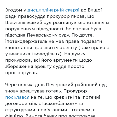
Згодом у
дисциплінарній скарзі
до Вищої
ради правосуддя прокурор писав, що
Шевченківський суд розглянув клопотання із
порушенням підсудності, бо справа була
підсудна Печерському суду. По-друге,
іпотекодержатель не мав права подавати
клопотання про зняття арешту (таке право є
у власника і володільця). На думку
прокурора, всі його аргументи щодо
збереження арешту суддя просто
проігнорував.
Через кілька днів Печерський районний суд
знову арештував готель. Прокурор
посилався
на те, що кредитні та іпотечні
договори між «Таскомбанком» та
структурами, повʼязаними з готелем, є
фікцією. Вимога банку про дострокове