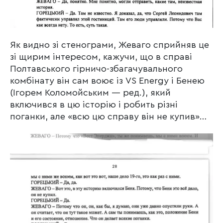
Як видно зі стенограми, Жеваго сприйняв це
зі щирим інтересом, кажучи, що в справі
Полтавського гірничо-збагачувального
комбінату він сам воює із VS Energy і Бенею
(Ігорем Коломойським — ред.), який
включився в цю історію і робить різні
поганки, але «всю цю справу він не купив»…