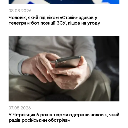
08.08.2026
Чоловік, який під ніком «Сталін» здавав у
телеграм-бот позиції ЗСУ, пішов на угоду
07.08.2026
У Чернівцях 6 років тюрми одержав чоловік, який
радів російським обстрілам