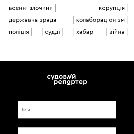
воєнні злочини
корупція
державна зрада
колабораціонізм
поліція
судді
хабар
війна