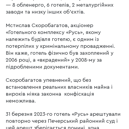
— 8 обленерго, 6 готелів, 2 металургійних
заводи та низку інших об’єктів.
Мстислав Скоробагатов, акціонер
«Готельного комплексу «Русь», якому
належить будівля готелю, є одним із
потерпілих у кримінальному провадженні.
Він каже, готель фізично був захоплений у
2006 році, а «вкрадений» у 2008-му за
підробленими документами.
Скоробагатов упевнений, що без
встановлення реальних власників майна і
вироків ніяка законна конфіскація
неможлива.
31 березня 2023-го готель «Русь» арештували
повторно через Печерський районний суд і
цей арешт зберігається понині, хоча