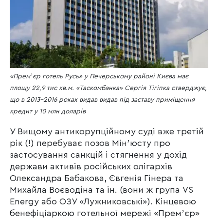
«Премʼєр готель Русь» у Печерському районі Києва має
площу 22,9 тис кв.м. «Таскомбанка» Сергія Тігіпка стверджує,
що в 2013-2016 роках видав видав під заставу приміщення
кредит у 10 млн доларів
У Вищому антикорупційному суді вже третій
рік (!) перебуває позов Мінʼюсту про
застосування санкцій і стягнення у дохід
держави активів російських олігархів
Олександра Бабакова, Євгенія Гінера та
Михайла Воєводіна та ін. (вони ж група VS
Energy або ОЗУ «Лужниковські»). Кінцевою
бенефіціаркою готельної мережі «Премʼєр»