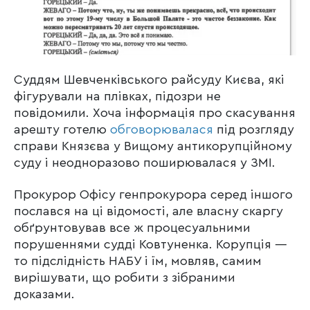
Суддям Шевченківського райсуду Києва, які
фігурували на плівках, підозри не
повідомили. Хоча інформація про скасування
арешту готелю
обговорювалася
під розгляду
справи Князєва у Вищому антикорупційному
суду і неодноразово поширювалася у ЗМІ.
Прокурор Офісу генпрокурора серед іншого
послався на ці відомості, але власну скаргу
обґрунтовував все ж процесуальними
порушеннями судді Ковтуненка. Корупція —
то підслідність НАБУ і їм, мовляв, самим
вирішувати, що робити з зібраними
доказами.