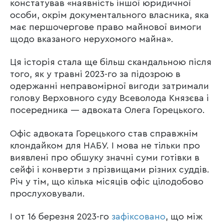
констатував «наявність іншої юридичної
особи, окрім документального власника, яка
має першочергове право майнової вимоги
щодо вказаного нерухомого майна».
Ця історія стала ще більш скандальною після
того, як у травні 2023-го за підозрою в
одержанні неправомірної вигоди затримали
голову Верховного суду Всеволода Князєва і
посередника — адвоката Олега Горецького.
Офіс адвоката Горецького став справжнім
клондайком для НАБУ. І мова не тільки про
виявлені про обшуку значні суми готівки в
сейфі і конверти з прізвищами різних суддів.
Річ у тім, що кілька місяців офіс цілодобово
прослуховували.
І от 16 березня 2023-го
зафіксовано
, що між