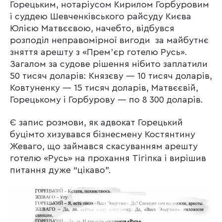
Горецьким, нотаріусом Кирилом Горбуровим
і суддею Шевченківського райсуду Києва
Юлією Матвєєвою, начебто, відбувся
розподіл неправомірної вигоди за майбутнє
зняття арешту з «Премʼєр готелю Русь».
Загалом за судове рішення нібито заплатили
50 тисяч доларів: Князєву — 10 тисяч доларів,
Ковтуненку — 15 тисяч доларів, Матвєєвій,
Горецькому і Горбурову — по 8 300 доларів.
Є запис розмови, як адвокат Горецький
буцімто хизувався бізнесмену Костянтину
Жеваго, що займався скасуванням арешту
готелю «Русь» на прохання Тігіпка і вирішив
питання дуже “цікаво”.