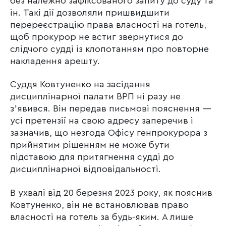
без належно зафіксованого запиту до суду та
ін. Такі дії дозволяли пришвидшити
перереєстрацію права власності на готель,
щоб прокурор не встиг звернутися до
слідчого судді із клопотанням про повторне
накладення арешту.
Суддя Ковтуненко на засідання
дисциплінарної палати ВРП ні разу не
зʼявився. Він передав письмові пояснення —
усі претензії на свою адресу заперечив і
зазначив, що незгода Офісу генпрокурора з
прийнятим рішенням не може бути
підставою для притягнення судді до
дисциплінарної відповідальності.
В ухвалі від 20 березня 2023 року, як пояснив
Ковтуненко, він не встановлював право
власності на готель за будь-яким. А лише