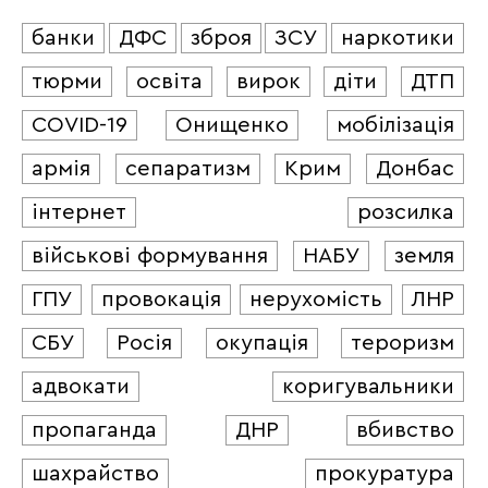
банки
ДФС
зброя
ЗСУ
наркотики
тюрми
освіта
вирок
діти
ДТП
COVID-19
Онищенко
мобілізація
армія
сепаратизм
Крим
Донбас
інтернет
розсилка
військові формування
НАБУ
земля
ГПУ
провокація
нерухомість
ЛНР
СБУ
Росія
окупація
тероризм
адвокати
коригувальники
пропаганда
ДНР
вбивство
шахрайство
прокуратура