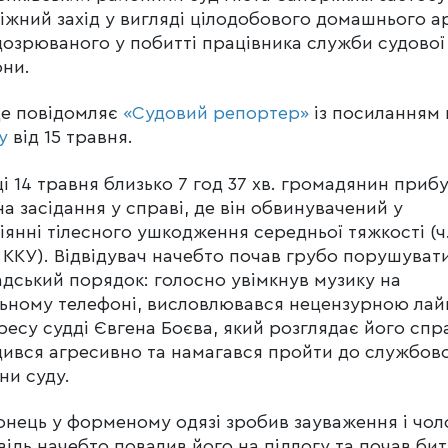
іжний захід у вигляді цілодобового домашнього 
дозрюваного у побитті працівника служби судової
ни.
це повідомляє
«Судовий репортер»
із посиланням 
у
від 15 травня.
і 14 травня близько 7 год 37 хв. громадянин приб
на засідання у справі, де він обвинувачений у
іянні тілесного ушкодження середньої тяжкості (ч.
2 ККУ). Відвідувач начебто почав грубо порушуват
дський порядок: голосно увімкнув музику на
ьному телефоні, висловлювався нецензурною ла
ресу судді Євгена Боєва, який розглядає його спр
ився агресивно та намагався пройти до службово
ни суду.
нець у форменому одязі зробив зауваження і чоло
відь начебто повалив його на підлогу та почав би