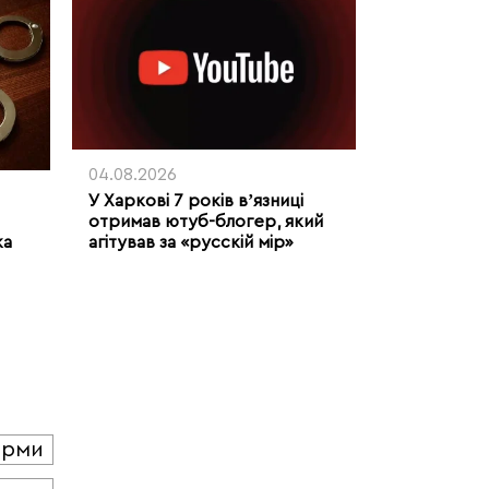
04.08.2026
У Харкові 7 років вʼязниці
отримав ютуб-блогер, який
агітував за «русскій мір»
ка
юрми