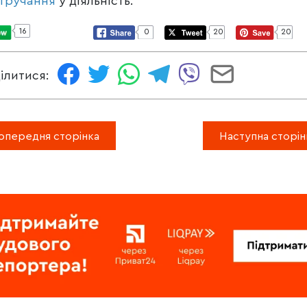
тручання
у діяльність.
16
0
20
20
ілитися:
опередня сторінка
Наступна сторін