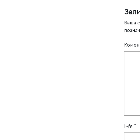
Зал
Ваша 
позна
Комен
Ім'я
*