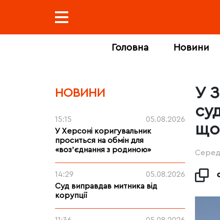
Головна
Новини
У 
НОВИНИ
су
15:15
05.08.2026
що
У Херсоні коригувальник
проситься на обмін для
«возʼєднання з родиною»
Середа
14:29
05.08.2026
Суд виправдав митника від
корупції