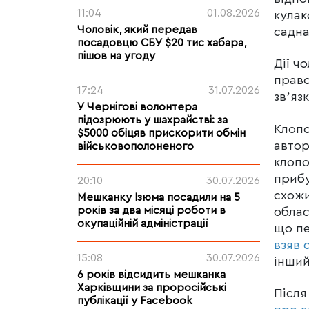
11:04
01.08.2026
кулак
Чоловік, який передав
садна
посадовцю СБУ $20 тис хабара,
пішов на угоду
Дії ч
право
17:24
31.07.2026
звʼяз
У Чернігові волонтера
підозрюють у шахрайстві: за
Клопо
$5000 обіцяв прискорити обмін
автор
військовополоненого
клопо
прибу
20:10
30.07.2026
схожи
Мешканку Ізюма посадили на 5
років за два місяці роботи в
облас
окупаційній адміністрації
що пе
взяв 
15:08
30.07.2026
інший
6 років відсидить мешканка
Харківщини за проросійські
Після
публікації у Facebook