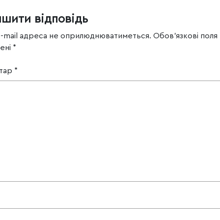
ишити відповідь
e-mail адреса не оприлюднюватиметься.
Обов’язкові поля
чені
*
тар
*