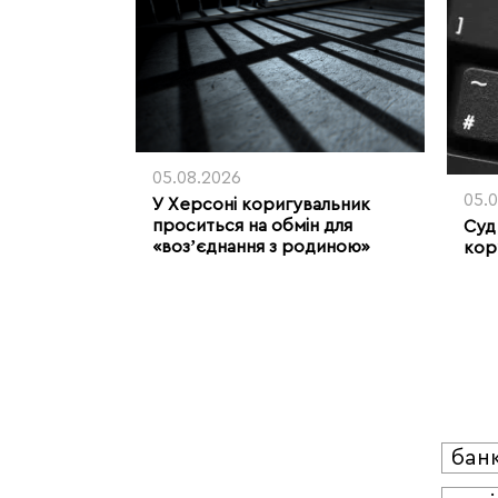
05.08.2026
05.
У Херсоні коригувальник
проситься на обмін для
Суд
«возʼєднання з родиною»
кор
бан