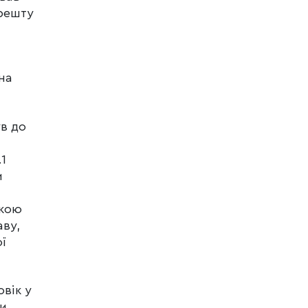
арешту
на
ув до
1
и
йкою
аву,
ї
вік у
ти