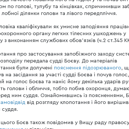
ом по голові, тулубу та кінцівках, спричинивши заб
 лобної ділянки голови та лівого передпліччя.
оловіка кваліфікували як умисне заподіяння праців
охоронного органу легких тілесних ушкоджень у
ку з виконанням службових обовʼязків (ч.2 ст.345 К
тання про застосування запобіжного заходу сист
озподілу передала судді Боєву. До матеріалів
тання були долучені
пояснення підозрюваного
, щ
в на засідання за участі судді Боєва і почув голос,
й на голос Боєва та наніс йому декілька ударів р
ть голови і обличчя, тобто побив охоронця, дума
ред ним суддя. Ознайомившись із поясненнями, 
самовідвід
від розгляду клопотання і його вирішив
 суддя.
 цього Боєв також повідомив у Вищу раду правос