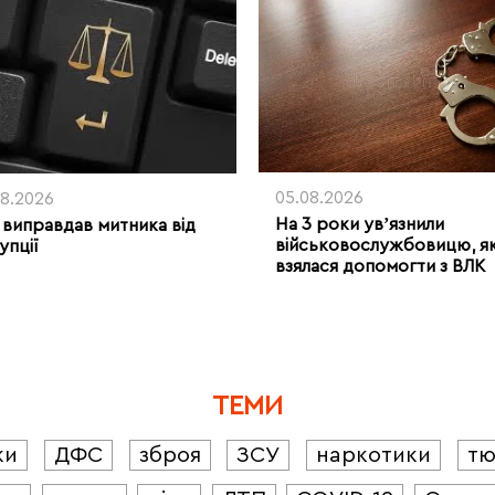
05.08.2026
08.2026
На 3 роки увʼязнили
 виправдав митника від
військовослужбовицю, я
упції
взялася допомогти з ВЛК
ТЕМИ
ки
ДФС
зброя
ЗСУ
наркотики
т