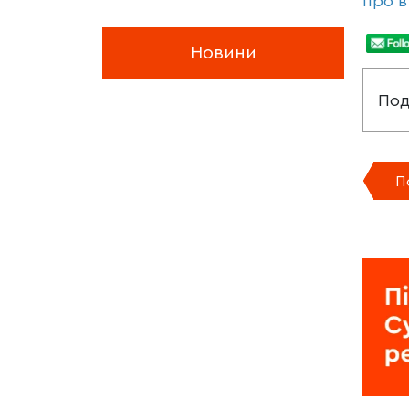
про в
Новини
Под
П