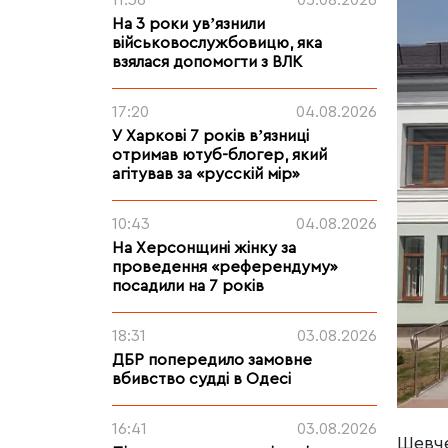
11:36
05.08.2026
На 3 роки увʼязнили
військовослужбовицю, яка
взялася допомогти з ВЛК
17:20
04.08.2026
У Харкові 7 років вʼязниці
отримав ютуб-блогер, який
агітував за «русскій мір»
10:43
04.08.2026
На Херсонщині жінку за
проведення «референдуму»
посадили на 7 років
18:31
03.08.2026
ДБР попередило замовне
вбивство судді в Одесі
16:41
03.08.2026
Шевче