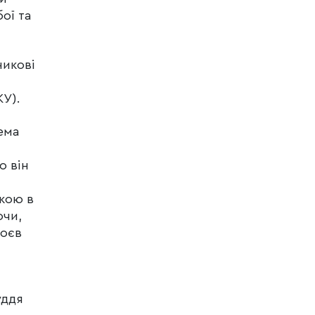
ої та
никові
КУ).
ема
о він
укою в
ючи,
Боєв
уддя