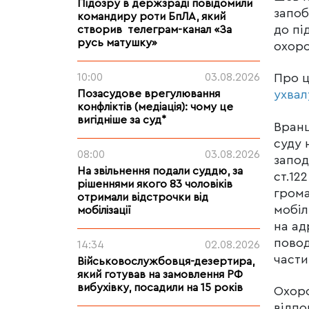
Підозру в держзраді повідомили
запоб
командиру роти БпЛА, який
до пі
створив телеграм-канал «За
русь матушку»
охоро
10:00
03.08.2026
Про 
Позасудове врегулювання
ухвал
конфліктів (медіація): чому це
вигідніше за суд*
Вранц
суду 
08:00
03.08.2026
запод
На звільнення подали суддю, за
ст.12
рішеннями якого 83 чоловіків
грома
отримали відстрочки від
мобіл
мобілізації
на ад
повод
14:34
02.08.2026
части
Військовослужбовця-дезертира,
який готував на замовлення РФ
вибухівку, посадили на 15 років
Охоро
відпо