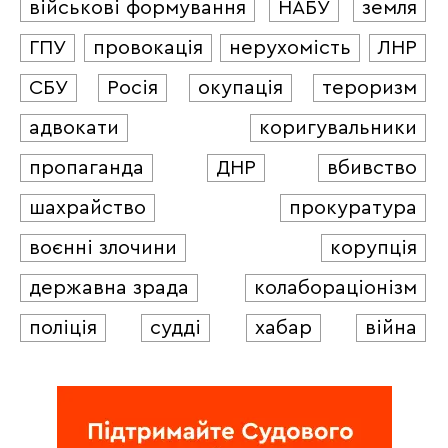
військові формування
НАБУ
земля
ГПУ
провокація
нерухомість
ЛНР
СБУ
Росія
окупація
тероризм
адвокати
коригувальники
пропаганда
ДНР
вбивство
шахрайство
прокуратура
воєнні злочини
корупція
державна зрада
колабораціонізм
поліція
судді
хабар
війна