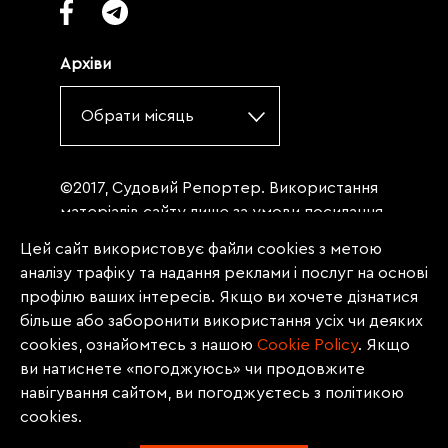
Архіви
Обрати місяць
©2017, Судовий Репортер. Використання
матеріалів сайту лише за умови посилання
(для інтернет-видань - гіперпосилання) на
Цей сайт використовує файли cookies з метою
«Судовий репортер» не нижче третього
аналізу трафіку та надання реклами і послуг на основі
абзацу. Матеріали, щодо яких міститься
профілю ваших інтересів. Якщо ви хочете дізнатися
заборона на повну републікацію
більше або заборонити використання усіх чи деяких
(передрук, копіювання, відтворення або
cookies, ознайомтесь з нашою
Сookie Policy
. Якщо
інше використання), заборонено
ви натиснете «погоджуюсь» чи продовжите
передруковувати без згоди редакції.
навігування сайтом, ви погоджуєтесь з політикою
Матеріали з позначкою PROMOTED, ЗА
cookies.
ПІДТРИМКИ, * публікуються на правах