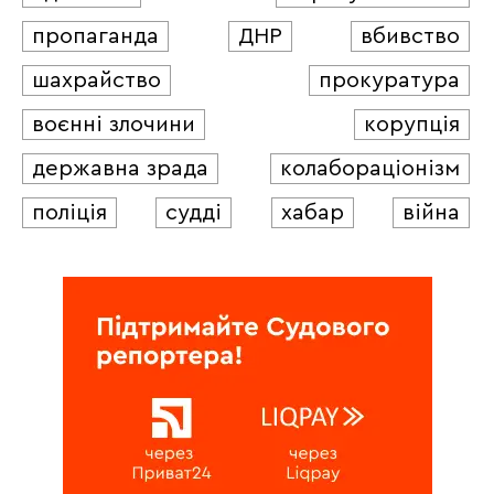
пропаганда
ДНР
вбивство
шахрайство
прокуратура
воєнні злочини
корупція
державна зрада
колабораціонізм
поліція
судді
хабар
війна