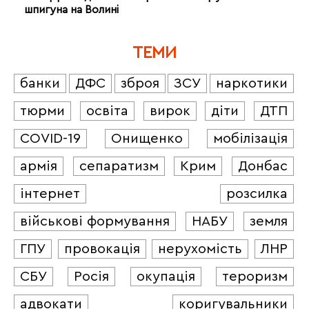
шпигуна на Волині
ТЕМИ
банки
ДФС
зброя
ЗСУ
наркотики
тюрми
освіта
вирок
діти
ДТП
COVID-19
Онищенко
мобілізація
армія
сепаратизм
Крим
Донбас
інтернет
розсилка
військові формування
НАБУ
земля
ГПУ
провокація
нерухомість
ЛНР
СБУ
Росія
окупація
тероризм
адвокати
коригувальники