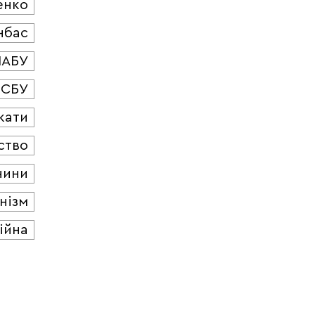
енко
нбас
НАБУ
СБУ
кати
ство
чини
нізм
ійна