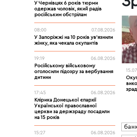
З
У Чернівцях 6 років тюрми
одержав чоловік, який радів
російським обстрілам
08:00
07.08.2026
У Запоріжжі на 10 років увʼязнили
жінку, яка чекала окупантів
19:19
06.08.2026
Російському військовому
15.0
оголосили підозру за вербування
дитини
Окуп
вико
зрад
17:45
06.08.2026
Клірика Донецької єпархії
Української православної
церкви за держзраду посадили
на 15 років
бан
15:27
06.08.2026