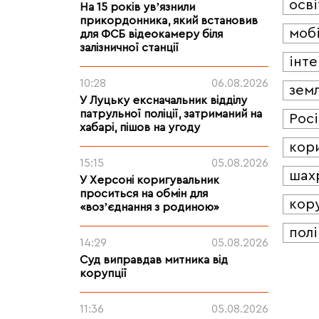
осві
На 15 років увʼязнили
прикордонника, який встановив
мобі
для ФСБ відеокамеру біля
залізничної станції
інт
10:28
06.08.2026
зем
У Луцьку ексначальник відділу
патрульної поліції, затриманий на
Росі
хабарі, пішов на угоду
кор
15:15
05.08.2026
шах
У Херсоні коригувальник
проситься на обмін для
кор
«возʼєднання з родиною»
полі
14:29
05.08.2026
Суд виправдав митника від
корупції
11:36
05.08.2026