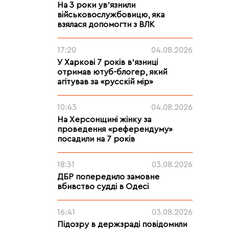
На 3 роки увʼязнили
військовослужбовицю, яка
взялася допомогти з ВЛК
17:20
04.08.2026
У Харкові 7 років вʼязниці
отримав ютуб-блогер, який
агітував за «русскій мір»
10:43
04.08.2026
На Херсонщині жінку за
проведення «референдуму»
посадили на 7 років
18:31
03.08.2026
ДБР попередило замовне
вбивство судді в Одесі
16:41
03.08.2026
Підозру в держзраді повідомили