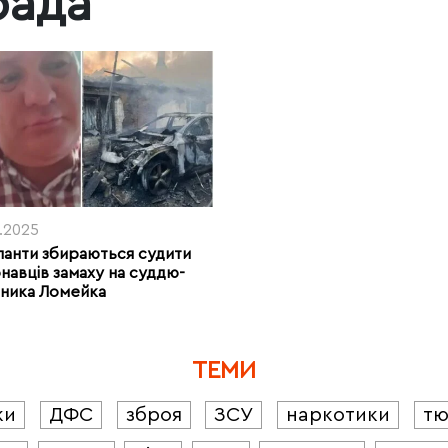
рада
7.2025
анти збираються судити
навців замаху на суддю-
ника Ломейка
ТЕМИ
ки
ДФС
зброя
ЗСУ
наркотики
т