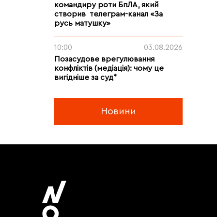
командиру роти БпЛА, який
створив телеграм-канал «За
русь матушку»
10:00
03.08.2026
Позасудове врегулювання
конфліктів (медіація): чому це
вигідніше за суд*
Новини