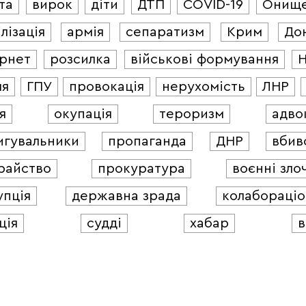
та
вирок
діти
ДТП
COVID-19
Онищ
лізація
армія
сепаратизм
Крим
До
ернет
розсилка
військові формування
ля
ГПУ
провокація
нерухомість
ЛНР
я
окупація
тероризм
адво
игувальники
пропаганда
ДНР
вбив
райство
прокуратура
воєнні зло
упція
державна зрада
колабораціо
ція
судді
хабар
в