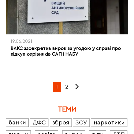
19.06.2021
ВАКС засекретив вирок за угодою у справі про
підкуп керівників САП і НАБУ
1
2
ТЕМИ
банки
ДФС
зброя
ЗСУ
наркотики