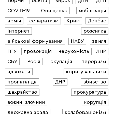
тюрми
освіта
вирок
діти
ДТП
COVID-19
Онищенко
мобілізація
армія
сепаратизм
Крим
Донбас
інтернет
розсилка
військові формування
НАБУ
земля
ГПУ
провокація
нерухомість
ЛНР
СБУ
Росія
окупація
тероризм
адвокати
коригувальники
пропаганда
ДНР
вбивство
шахрайство
прокуратура
воєнні злочини
корупція
державна зрада
колабораціонізм