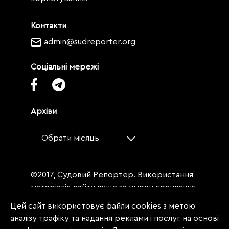
Контакти
admin@sudreporter.org
Соціальні мережі
Архіви
Обрати місяць
©2017, Судовий Репортер. Використання
матеріалів сайту лише за умови посилання
(для інтернет-видань - гіперпосилання) на
Цей сайт використовує файли cookies з метою
«Судовий репортер» не нижче третього
аналізу трафіку та надання реклами і послуг на основі
абзацу. Матеріали, щодо яких міститься