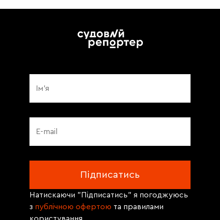
Натискаючи "Підписатись" я погоджуюсь
з
публічною офертою
та правилами
користування.