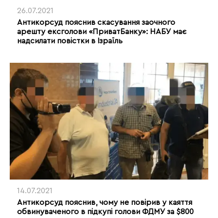
26.07.2021
Антикорсуд пояснив скасування заочного
арешту ексголови «ПриватБанку»: НАБУ має
надсилати повістки в Ізраїль
14.07.2021
Антикорсуд пояснив, чому не повірив у каяття
обвинуваченого в підкупі голови ФДМУ за $800