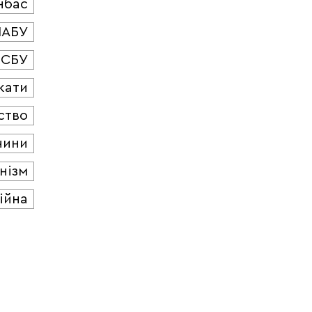
нбас
НАБУ
СБУ
кати
ство
чини
нізм
ійна