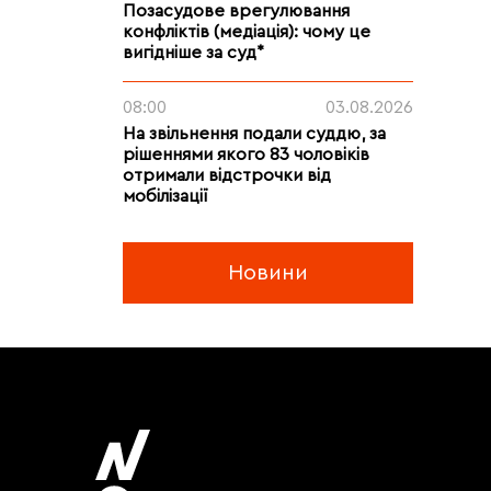
Позасудове врегулювання
конфліктів (медіація): чому це
вигідніше за суд*
08:00
03.08.2026
На звільнення подали суддю, за
рішеннями якого 83 чоловіків
отримали відстрочки від
мобілізації
Новини