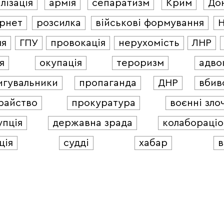
лізація
армія
сепаратизм
Крим
До
ернет
розсилка
військові формування
ля
ГПУ
провокація
нерухомість
ЛНР
я
окупація
тероризм
адво
игувальники
пропаганда
ДНР
вбив
райство
прокуратура
воєнні зло
упція
державна зрада
колабораціо
ція
судді
хабар
в