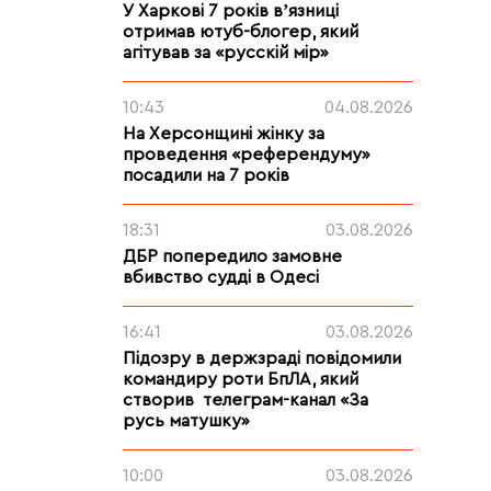
У Харкові 7 років вʼязниці
отримав ютуб-блогер, який
агітував за «русскій мір»
10:43
04.08.2026
На Херсонщині жінку за
проведення «референдуму»
посадили на 7 років
18:31
03.08.2026
ДБР попередило замовне
вбивство судді в Одесі
16:41
03.08.2026
Підозру в держзраді повідомили
командиру роти БпЛА, який
створив телеграм-канал «За
русь матушку»
10:00
03.08.2026