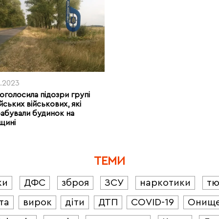
9.2023
оголосила підозри групі
йських військових, які
абували будинок на
щині
ТЕМИ
ки
ДФС
зброя
ЗСУ
наркотики
т
та
вирок
діти
ДТП
COVID-19
Онищ