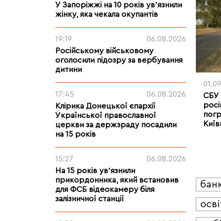
У Запоріжжі на 10 років увʼязнили
жінку, яка чекала окупантів
19:19
06.08.2026
Російському військовому
оголосили підозру за вербування
дитини
01.0
17:45
06.08.2026
СБУ 
росі
Клірика Донецької єпархії
погр
Української православної
Київ
церкви за держзраду посадили
на 15 років
15:27
06.08.2026
На 15 років увʼязнили
прикордонника, який встановив
бан
для ФСБ відеокамеру біля
залізничної станції
осві