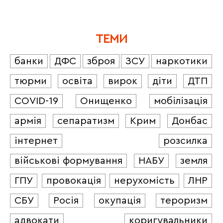
ТЕМИ
банки
ДФС
зброя
ЗСУ
наркотики
тюрми
освіта
вирок
діти
ДТП
COVID-19
Онищенко
мобілізація
армія
сепаратизм
Крим
Донбас
інтернет
розсилка
військові формування
НАБУ
земля
ГПУ
провокація
нерухомість
ЛНР
СБУ
Росія
окупація
тероризм
адвокати
коригувальники