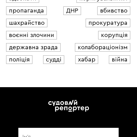
пропаганда
ДНР
вбивство
шахрайство
прокуратура
воєнні злочини
корупція
державна зрада
колабораціонізм
поліція
судді
хабар
війна