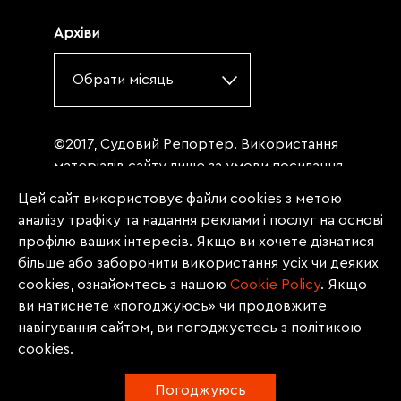
Архіви
Обрати місяць
©2017, Судовий Репортер. Використання
матеріалів сайту лише за умови посилання
(для інтернет-видань - гіперпосилання) на
Цей сайт використовує файли cookies з метою
«Судовий репортер» не нижче третього
аналізу трафіку та надання реклами і послуг на основі
абзацу. Матеріали, щодо яких міститься
профілю ваших інтересів. Якщо ви хочете дізнатися
заборона на повну републікацію
більше або заборонити використання усіх чи деяких
(передрук, копіювання, відтворення або
cookies, ознайомтесь з нашою
Сookie Policy
. Якщо
інше використання), заборонено
ви натиснете «погоджуюсь» чи продовжите
передруковувати без згоди редакції.
навігування сайтом, ви погоджуєтесь з політикою
Матеріали з позначкою PROMOTED, ЗА
cookies.
ПІДТРИМКИ, * публікуються на правах
реклами.
Погоджуюсь