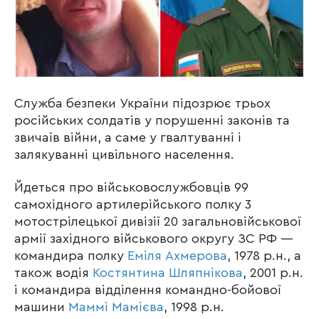
Служба безпеки України підозрює трьох
російських солдатів у порушенні законів та
звичаїв війни, а саме у гвалтуванні і
залякуванні цивільного населення.
Йдеться про військовослужбовців 99
самохідного артилерійського полку 3
мотострілецької дивізії 20 загальновійськової
армії західного військового округу ЗС РФ —
командира полку
Еміля Ахмерова
, 1978 р.н., а
також водія
Костянтина Шляпнікова
, 2001 р.н.
і командира відділення командно-бойової
машини
Маммі Мамієва
, 1998 р.н.