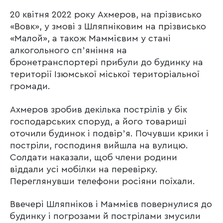
20 квітня 2022 року Ахмеров, на прізвисько
«Вовк», у змові з Шляпніковим на прізвисько
«Малой», а також Маммієвим у стані
алкогольного спʼяніння на
бронетранспортері прибули до будинку на
території Ізюмської міської територіальної
громади.
Ахмеров зробив декілька пострілів у бік
господарських споруд, а його товариші
оточили будинок і подвірʼя. Почувши крики і
постріли, господиня вийшла на вулицю.
Солдати наказали, щоб члени родини
віддали усі мобілки на перевірку.
Переглянувши телефони росіяни поїхали.
Ввечері Шляпніков і Маммієв повернулися до
будинку і погрозами й пострілами змусили