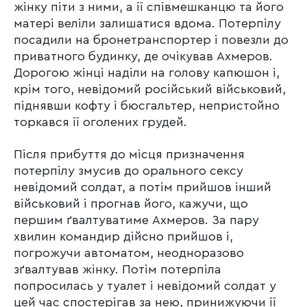
жінку піти з ними, а її співмешканцю та його
матері веліли залишатися вдома. Потерпілу
посадили на бронетранспортер і повезли до
приватного будинку, де очікував Ахмеров.
Дорогою жінці наділи на голову капюшон і,
крім того, невідомий російський військовий,
піднявши кофту і бюсгальтер, непристойно
торкався її оголених грудей.
Після прибуття до місця призначення
потерпілу змусив до орального сексу
невідомий солдат, а потім прийшов інший
військовий і прогнав його, кажучи, що
першим ґвалтуватиме Ахмеров. За пару
хвилин командир дійсно прийшов і,
погрожучи автоматом, неодноразово
зґвалтував жінку. Потім потерпіла
попросилась у туалет і невідомий солдат у
цей час спостерігав за нею, принижуючи її