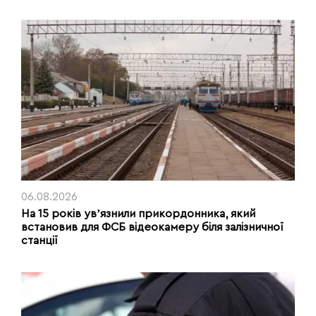
06.08.2026
На 15 років увʼязнили прикордонника, який
встановив для ФСБ відеокамеру біля залізничної
станції