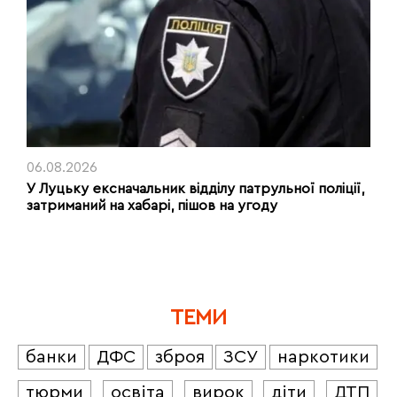
06.08.2026
У Луцьку ексначальник відділу патрульної поліції,
затриманий на хабарі, пішов на угоду
ТЕМИ
банки
ДФС
зброя
ЗСУ
наркотики
тюрми
освіта
вирок
діти
ДТП