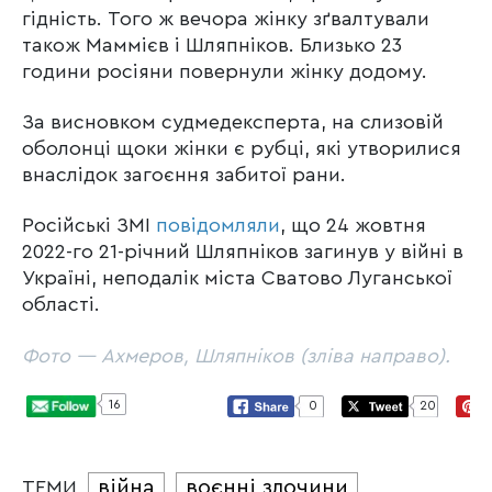
гідність. Того ж вечора жінку зґвалтували
також Маммієв і Шляпніков. Близько 23
години росіяни повернули жінку додому.
За висновком судмедексперта, на слизовій
оболонці щоки жінки є рубці, які утворилися
внаслідок загоєння забитої рани.
Російські ЗМІ
повідомляли
, що 24 жовтня
2022-го 21-річний Шляпніков загинув у війні в
Україні, неподалік міста Сватово Луганської
області.
Фото — Ахмеров, Шляпніков (зліва направо).
16
0
20
війна
воєнні злочини
ТЕМИ