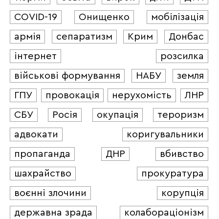
COVID-19
Онищенко
мобілізація
армія
сепаратизм
Крим
Донбас
інтернет
розсилка
військові формування
НАБУ
земля
ГПУ
провокація
нерухомість
ЛНР
СБУ
Росія
окупація
тероризм
адвокати
коригувальники
пропаганда
ДНР
вбивство
шахрайство
прокуратура
воєнні злочини
корупція
державна зрада
колабораціонізм