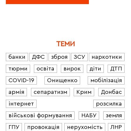
ТЕМИ
банки
ДФС
зброя
ЗСУ
наркотики
тюрми
освіта
вирок
діти
ДТП
COVID-19
Онищенко
мобілізація
армія
сепаратизм
Крим
Донбас
інтернет
розсилка
військові формування
НАБУ
земля
ГПУ
провокація
нерухомість
ЛНР