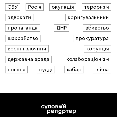
СБУ
Росія
окупація
тероризм
адвокати
коригувальники
пропаганда
ДНР
вбивство
шахрайство
прокуратура
воєнні злочини
корупція
державна зрада
колабораціонізм
поліція
судді
хабар
війна