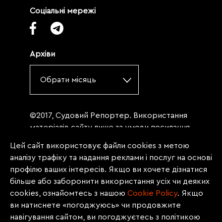
Соціальні мережі
Архіви
Обрати місяць
©2017, Судовий Репортер. Використання
матеріалів сайту лише за умови посилання
(для інтернет-видань - гіперпосилання) на
Цей сайт використовує файли cookies з метою
«Судовий репортер» не нижче третього
аналізу трафіку та надання реклами і послуг на основі
абзацу. Матеріали, щодо яких міститься
профілю ваших інтересів. Якщо ви хочете дізнатися
заборона на повну републікацію
більше або заборонити використання усіх чи деяких
(передрук, копіювання, відтворення або
cookies, ознайомтесь з нашою
Сookie Policy
. Якщо
інше використання), заборонено
ви натиснете «погоджуюсь» чи продовжите
передруковувати без згоди редакції.
навігування сайтом, ви погоджуєтесь з політикою