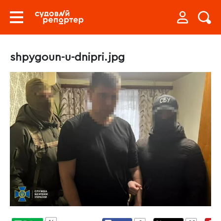
shpygoun-u-dnipri.jpg