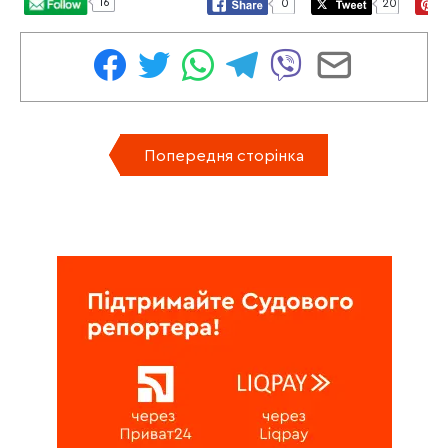
16
0
20
Попередня сторінка