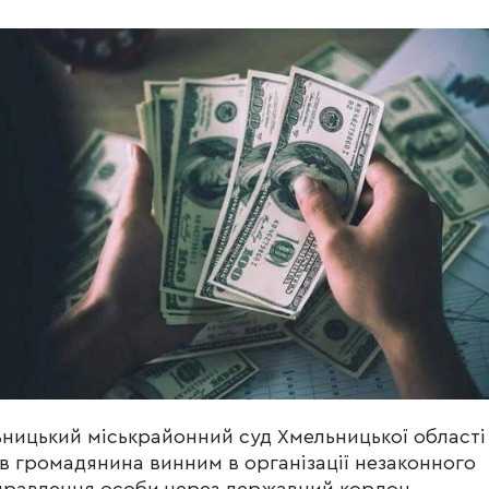
ницький міськрайонний суд Хмельницької області
в громадянина винним в організації незаконного
равлення особи через державний кордон.