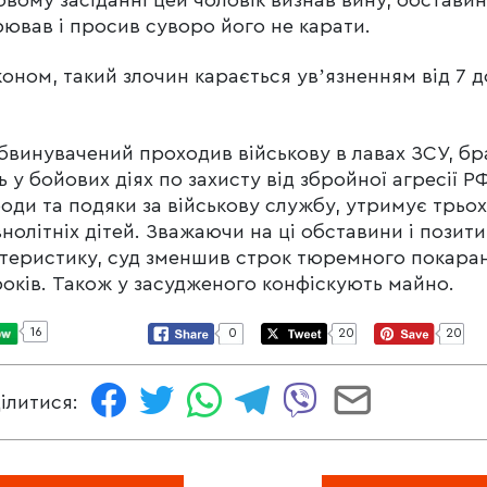
ював і просив суворо його не карати.
коном, такий злочин карається увʼязненням від 7 д
.
бвинувачений проходив військову в лавах ЗСУ, бр
ь у бойових діях по захисту від збройної агресії Р
оди та подяки за військову службу, утримує трьох
нолітніх дітей. Зважаючи на ці обставини і позит
теристику, суд зменшив строк тюремного покара
років. Також у засудженого конфіскують майно.
16
0
20
20
ілитися: