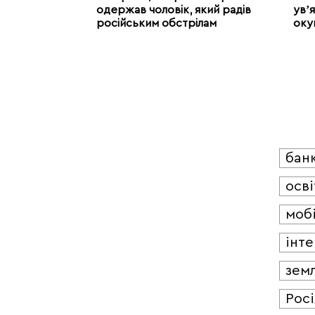
одержав чоловік, який радів
увʼя
російським обстрілам
оку
бан
осві
мобі
інт
зем
Росі