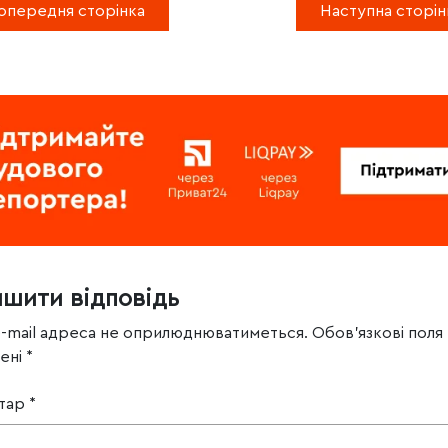
опередня сторінка
Наступна сторін
ишити відповідь
e-mail адреса не оприлюднюватиметься.
Обов’язкові поля
чені
*
тар
*