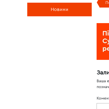
П
Новини
Зал
Ваша 
позна
Комен