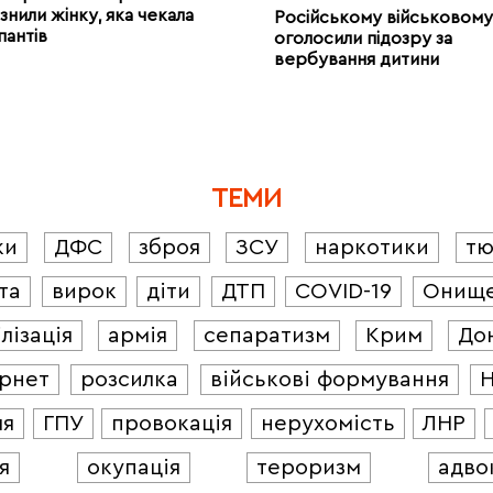
знили жінку, яка чекала
Російському військовому
пантів
оголосили підозру за
вербування дитини
ТЕМИ
ки
ДФС
зброя
ЗСУ
наркотики
т
та
вирок
діти
ДТП
COVID-19
Онищ
лізація
армія
сепаратизм
Крим
До
ернет
розсилка
військові формування
ля
ГПУ
провокація
нерухомість
ЛНР
я
окупація
тероризм
адво