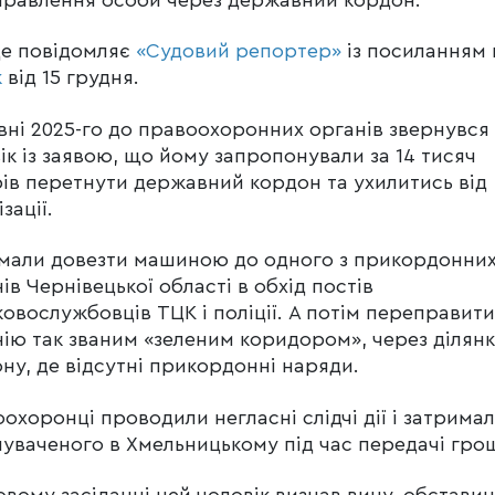
це повідомляє
«Судовий репортер»
із посиланням 
к
від 15 грудня.
вні 2025-го до правоохоронних органів звернувся
ік із заявою, що йому запропонували за 14 тисяч
ів перетнути державний кордон та ухилитись від
зації.
мали довезти машиною до одного з прикордонни
ів Чернівецької області в обхід постів
ковослужбовців ТЦК і поліції. А потім переправити
ію так званим «зеленим коридором», через ділян
ну, де відсутні прикордонні наряди.
охоронці проводили негласні слідчі дії і затрима
уваченого в Хмельницькому під час передачі гро
овому засіданні цей чоловік визнав вину, обстави