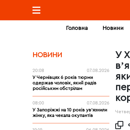
Головна
Новини
У 
НОВИНИ
вʼ
20:08
07.08.2026
яки
У Чернівцях 6 років тюрми
одержав чоловік, який радів
пе
російським обстрілам
ко
08:00
07.08.2026
У Запоріжжі на 10 років увʼязнили
Четвер
жінку, яка чекала окупантів