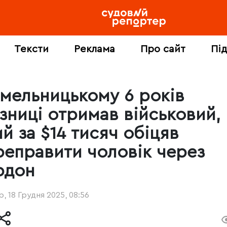
Тексти
Реклама
Про сайт
Пі
Хмельницькому 6 років
язниці отримав військовий,
й за $14 тисяч обіцяв
реправити чоловік через
рдон
, 18 Грудня 2025, 08:56