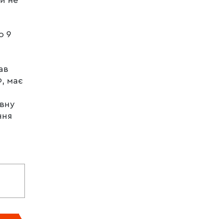
о 9
ав
Ф, має
ивну
ння