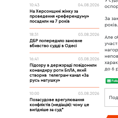
10:43
04.08.2026
оспор
На Херсонщині жінку за
проведення «референдуму»
За за
посадили на 7 років
років
18:31
03.08.2026
Але о
ДБР попередило замовне
участ
вбивство судді в Одесі
нагор
непов
16:41
03.08.2026
харак
Підозру в держзраді повідомили
до 6 
командиру роти БпЛА, який
створив телеграм-канал «За
русь матушку»
10:00
03.08.2026
Под
Позасудове врегулювання
конфліктів (медіація): чому це
вигідніше за суд*