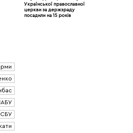
Української православної
церкви за держзраду
посадили на 15 років
юрми
енко
нбас
НАБУ
СБУ
кати