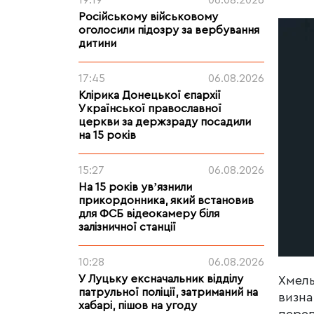
19:19
06.08.2026
Російському військовому
оголосили підозру за вербування
дитини
17:45
06.08.2026
Клірика Донецької єпархії
Української православної
церкви за держзраду посадили
на 15 років
15:27
06.08.2026
На 15 років увʼязнили
прикордонника, який встановив
для ФСБ відеокамеру біля
залізничної станції
10:28
06.08.2026
У Луцьку ексначальник відділу
Хмель
патрульної поліції, затриманий на
визна
хабарі, пішов на угоду
переп