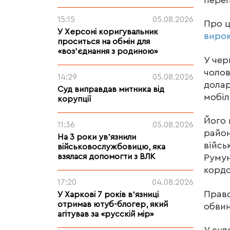
15:15
05.08.2026
Про 
У Херсоні коригувальник
виро
проситься на обмін для
«возʼєднання з родиною»
У чер
чолов
14:29
05.08.2026
долар
Суд виправдав митника від
мобілі
корупції
Його 
11:36
05.08.2026
район
На 3 роки увʼязнили
війсь
військовослужбовицю, яка
взялася допомогти з ВЛК
Румун
кордо
17:20
04.08.2026
Право
У Харкові 7 років вʼязниці
отримав ютуб-блогер, який
обвин
агітував за «русскій мір»
У суд