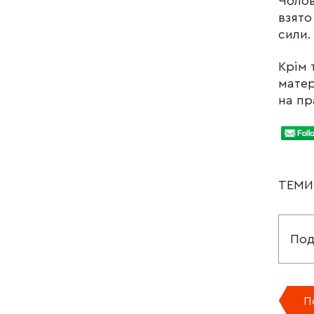
Чолов
взято
сили.
Крім 
матер
на пр
ТЕМ
Под
П