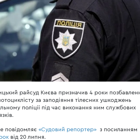
цький райсуд Києва призначив 4 роки позбавлен
мотоциклісту за заподіяння тілесних ушкоджень
льному поліції під час виконання ним службових
язків.
це повідомляє
«Судовий репортер»
з посиланням
рок
від 20 липня.