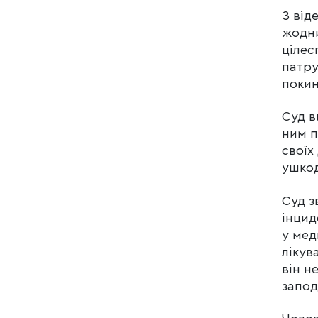
З від
жодни
цілес
патру
покин
Суд в
ним п
своїх
ушкод
Суд з
інцид
у мед
лікув
він н
запод