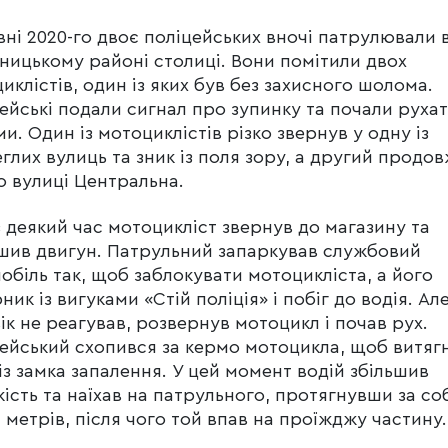
вні 2020-го двоє поліцейських вночі патрулювали 
ницькому районі столиці. Вони помітили двох
иклістів, один із яких був без захисного шолома.
ейські подали сигнал про зупинку та почали руха
ми. Один із мотоциклістів різко звернув у одну із
глих вулиць та зник із поля зору, а другий продо
о вулиці Центральна.
 деякий час мотоцикліст звернув до магазину та
шив двигун. Патрульний запаркував службовий
обіль так, щоб заблокувати мотоцикліста, а його
ник із вигуками «Стій поліція» і побіг до водія. Ал
ік не реагував, розвернув мотоцикл і почав рух.
ейський схопився за кермо мотоцикла, щоб витяг
із замка запалення. У цей момент водій збільшив
ість та наїхав на патрульного, протягнувши за с
а метрів, після чого той впав на проїжджу частину.