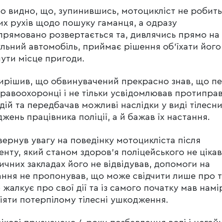
ео видно, що, зупинившись, мотоцикліст не робить
х рухів щодо пошуку гаманця, а одразу
прямовано розвертається та, дивлячись прямо на
льний автомобіль, приймає рішення об’їхати його
ути місце пригоди.
ирішив, що обвинувачений прекрасно знав, що п
равоохоронці і не тільки усвідомлював протиправ
 дій та передбачав можливі наслідки у виді тілесн
жень працівника поліції, а й бажав їх настання.
вернув увагу на поведінку мотоцикліста після
енту, який станом здоров’я поліцейського не цікав
ичних закладах його не відвідував, допомоги на
ання не пропонував, що може свідчити лише про т
е жалкує про свої дії та із самого початку мав намі
іяти потерпілому тілесні ушкодження.