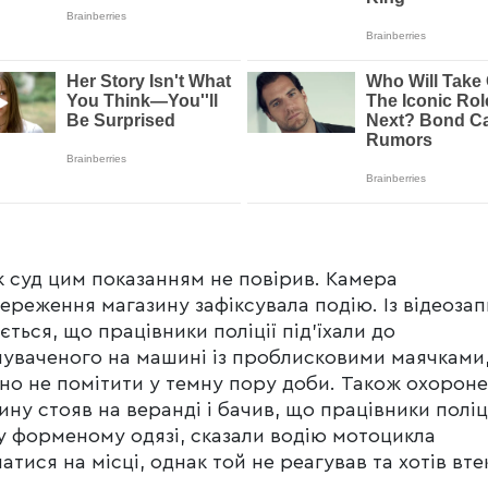
 суд цим показанням не повірив. Камера
ереження магазину зафіксувала подію. Із відеоза
ється, що працівники поліції під’їхали до
уваченого на машині із проблисковими маячками,
но не помітити у темну пору доби. Також охорон
ину стояв на веранді і бачив, що працівники поліц
у форменому одязі, сказали водію мотоцикла
атися на місці, однак той не реагував та хотів вте