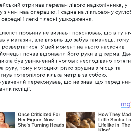
ейський отримав перелам лівого надколінника, у
ку з чим мав операцію, і садна на ліктьовому суглоб
 середні і легкі тілесні ушкодження.
икліст провину не визнав і пояснював, що в ту ні
ав у магазин, але виявив що забув гаманець, тому 
 розвертатися. У цей момент на нього наскочив
йомець і почав відривати його руки від керма. Дв
икла був увімкнений і чоловік несподівано потяг
за руку, тому мотоцикл різко зрушив з місця та
гнув потерпілого кілька метрів за собою.
увачений переконував, що не знав, що перед ни
вник поліції.