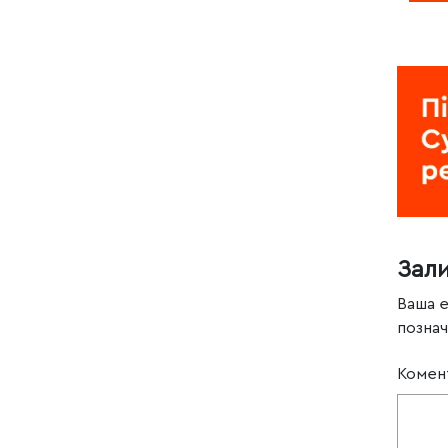
Зал
Ваша 
позна
Комен