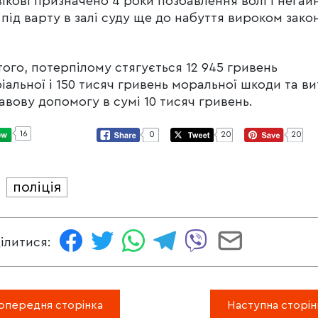
ікові призначено 4 роки позбавлення волі і негай
 під варту в залі суду ще до набуття вироком зако
того, потерпілому стягується 12 945 гривень
іальної і 150 тисяч гривень моральної шкоди та в
авову допомогу в сумі 10 тисяч гривень.
16
0
20
20
поліція
И
ілитися:
опередня сторінка
Наступна сторін