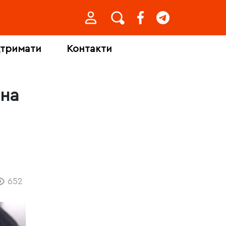
дтримати
Контакти
 на
652