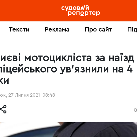
Тексти
Реклама
Про сайт
Пі
иєві мотоцикліста за наїзд
ліцейського ув’язнили на 4
ки
ок, 27 Липня 2021, 08:48