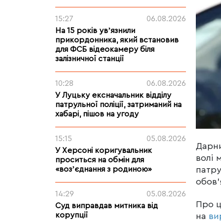
15:27
06.08.2026
На 15 років увʼязнили
прикордонника, який встановив
для ФСБ відеокамеру біля
залізничної станції
10:28
06.08.2026
У Луцьку ексначальник відділу
патрульної поліції, затриманий на
хабарі, пішов на угоду
15:15
05.08.2026
Дарни
У Херсоні коригувальник
волі 
проситься на обмін для
патру
«возʼєднання з родиною»
обов’
14:29
05.08.2026
Про 
Суд виправдав митника від
корупції
на
ви