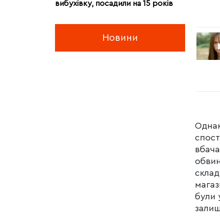
вибухівку, посадили на 15 років
Новини
Однак
спост
вбача
обвин
склад
магаз
були 
залиш