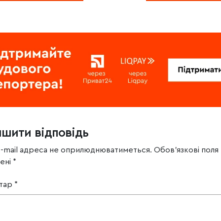
ишити відповідь
e-mail адреса не оприлюднюватиметься.
Обов’язкові поля
чені
*
тар
*