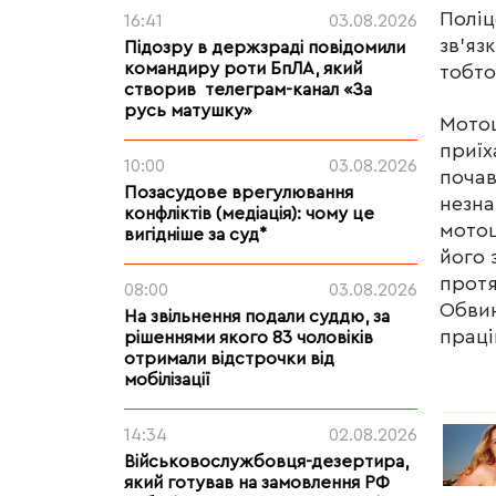
Поліц
16:41
03.08.2026
зв’яз
Підозру в держзраді повідомили
командиру роти БпЛА, який
тобто
створив телеграм-канал «За
русь матушку»
Мотоц
приїх
10:00
03.08.2026
почав
Позасудове врегулювання
незна
конфліктів (медіація): чому це
мотоц
вигідніше за суд*
його 
протя
08:00
03.08.2026
Обвин
На звільнення подали суддю, за
праці
рішеннями якого 83 чоловіків
отримали відстрочки від
мобілізації
14:34
02.08.2026
Військовослужбовця-дезертира,
який готував на замовлення РФ