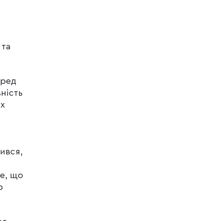
 та
еред
ність
их
ився,
е, що
р