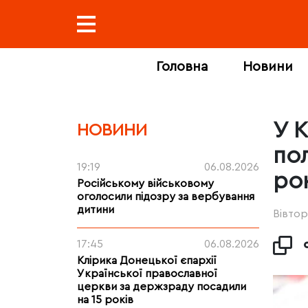
Головна
Новини
У К
НОВИНИ
по
19:19
06.08.2026
ро
Російському військовому
оголосили підозру за вербування
дитини
Вівтор
17:45
06.08.2026
Клірика Донецької єпархії
Української православної
церкви за держзраду посадили
на 15 років