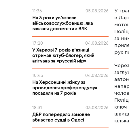
У тра
11:36
05.08.2026
в Дар
На 3 роки увʼязнили
військовослужбовицю, яка
мотоц
взялася допомогти з ВЛК
Поліц
за ни
17:20
04.08.2026
приле
У Харкові 7 років вʼязниці
рух п
отримав ютуб-блогер, який
агітував за «русскій мір»
Через
заглу
10:43
04.08.2026
автом
На Херсонщині жінку за
напар
проведення «референдуму»
чолов
посадили на 7 років
Поліц
ключ 
18:31
03.08.2026
швидк
ДБР попередило замовне
вбивство судді в Одесі
кільк