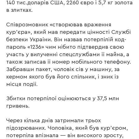
140 тис.доларів США, 2260 євро і 5,7 кг золота
в злитках.
Співрозмовник «створював враження
курʼєра», який мав передати цінності Службі
безпеки України. Він назвав потерпілій код-
пароль «1236» чим нібито підтвердив свою
участь у вилученні спецслужбами її майна, а
також записав її номер мобільного телефону.
Забравши пакет, чоловік сів у машину, за
кермом якого був його спільник, і зник із
місця події.
Збитки потерпілої оцінюються у 37,5 млн
гривень.
Через кілька днів затримали трьох
підозрюваних. Чоловіка, який був курʼєром,
потерпіла впізнала — він високого зросту,