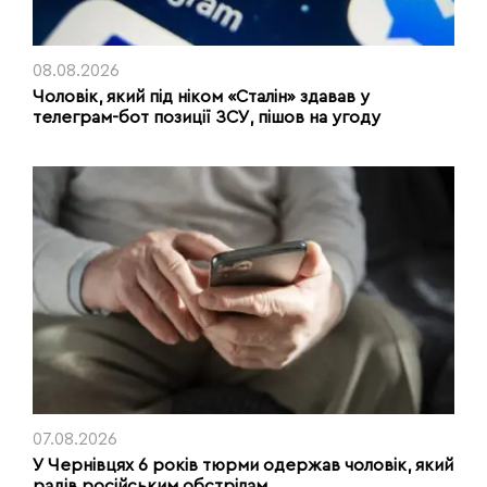
08.08.2026
Чоловік, який під ніком «Сталін» здавав у
телеграм-бот позиції ЗСУ, пішов на угоду
07.08.2026
У Чернівцях 6 років тюрми одержав чоловік, який
радів російським обстрілам