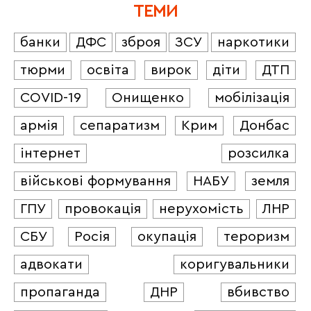
ТЕМИ
банки
ДФС
зброя
ЗСУ
наркотики
тюрми
освіта
вирок
діти
ДТП
COVID-19
Онищенко
мобілізація
армія
сепаратизм
Крим
Донбас
інтернет
розсилка
військові формування
НАБУ
земля
ГПУ
провокація
нерухомість
ЛНР
СБУ
Росія
окупація
тероризм
адвокати
коригувальники
пропаганда
ДНР
вбивство