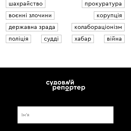
шахрайство
прокуратура
воєнні злочини
корупція
державна зрада
колабораціонізм
поліція
судді
хабар
війна